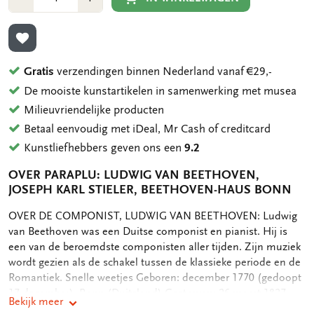
1
1
TOEVOEGEN AAN VERLANGLIJST
Gratis
verzendingen binnen Nederland vanaf €29,-
De mooiste kunstartikelen in samenwerking met musea
Milieuvriendelijke producten
Betaal eenvoudig met iDeal, Mr Cash of creditcard
Kunstliefhebbers geven ons een
9.2
OVER PARAPLU: LUDWIG VAN BEETHOVEN,
JOSEPH KARL STIELER, BEETHOVEN-HAUS BONN
OMSCHRIJVING
OVER DE COMPONIST, LUDWIG VAN BEETHOVEN: Ludwig
van Beethoven was een Duitse componist en pianist. Hij is
een van de beroemdste componisten aller tijden. Zijn muziek
wordt gezien als de schakel tussen de klassieke periode en de
Romantiek. Snelle weetjes Geboren: december 1770 (gedoopt
17 december), Bonn (Duitsland) Gestorven: 26 maart 1827,
Bekijk meer
Wenen (Oostenrijk) Relaties: nooit getrouwd. Had voogdij