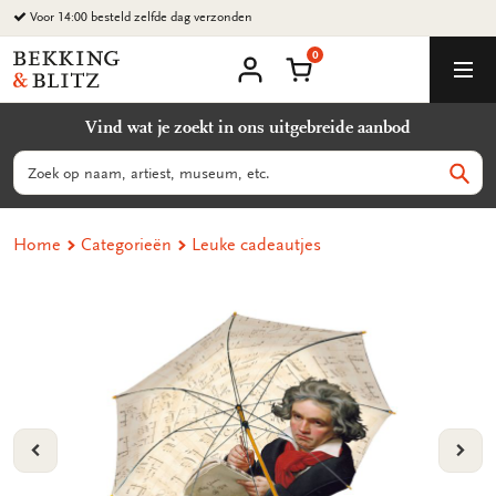
Ga
Voor 14:00 besteld zelfde dag verzonden
naar
0
content
Bekking
Winkelmand
Men
&
Mijn
account
Blitz
Vind wat je zoekt in ons uitgebreide aanbod
Uitgevers
B.V.
Zoeken
Zoek
Home
Categorieën
Leuke cadeautjes
VORIGE
VOL