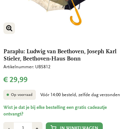
VERGROOT AFBEELDING
VERGROOT AFBEELDING
Paraplu: Ludwig van Beethoven, Joseph Karl
Stieler, Beethoven-Haus Bonn
Artikelnummer: UBS812
€ 29,99
Vóór 14:00 besteld, zelfde dag verzonden
Op voorraad
Wist je dat je bij elke bestelling een gratis cadeautje
ontvangt?
Aantal
Min
Plus
IN WINKELWAGEN
-
+