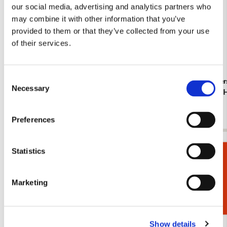
our social media, advertising and analytics partners who
may combine it with other information that you’ve
provided to them or that they’ve collected from your use
of their services.
Consent
Kaartenmapje met env, groot: Ludwig van
Onderzetter
Necessary
Selection
Beethoven, Beethoven-Haus Bonn
Beethoven-
€ 9,99
€ 12,99
Preferences
Bekijk alles van Beethoven-Haus Bonn
Statistics
Cadeaukiezer
Meer van Joseph Karl Stieler
Marketing
Toevoegen
Show details
aan