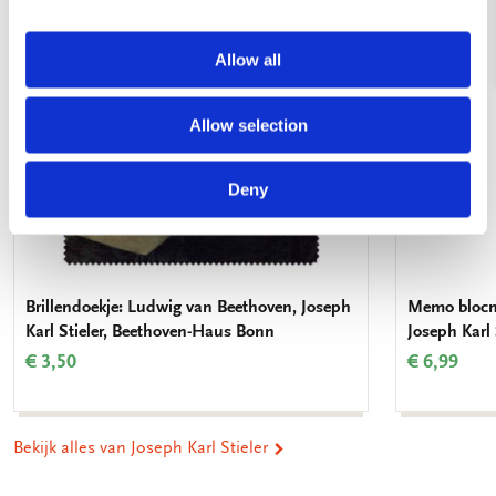
verlanglijst
Allow all
Allow selection
Deny
Brillendoekje: Ludwig van Beethoven, Joseph
Memo blocn
Karl Stieler, Beethoven-Haus Bonn
Joseph Karl
€ 3,50
€ 6,99
Bekijk alles van Joseph Karl Stieler