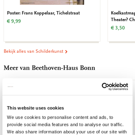
muziek tot verregaande invloeden in de muziek van de
laatromantici. In dat opzicht is Beethoven een van de
Poster: Frans Koppelaar, Tichelstraat
Koelkastmag
invloedrijkste personen uit de westerse muziekgeschiedenis
Theater? Ch
€ 9,99
geweest.
€ 3,50
Bekijk alles van Schilderkunst
Meer van Beethoven-Haus Bonn
Toevoegen
aan
verlanglijst
This website uses cookies
We use cookies to personalise content and ads, to
provide social media features and to analyse our traffic.
We also share information about your use of our site with