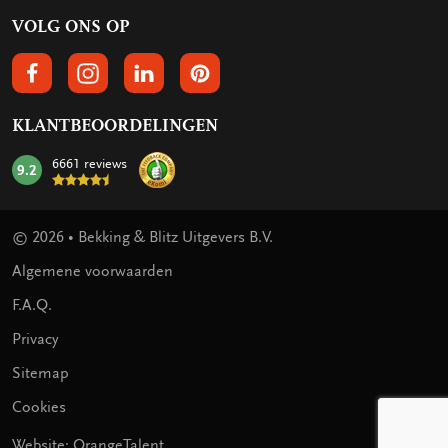
VOLG ONS OP
VOLGS ONS OP FACEBOOK
VOLG ONS OP INSTAGRAM
VOLG ONS OP LINKEDIN
VOLG ONS OP PINTEREST
KLANTBEOORDELINGEN
6661 reviews
9.2
mark:
© 2026 • Bekking & Blitz Uitgevers B.V.
Algemene voorwaarden
F.A.Q.
Privacy
Sitemap
Cookies
Website: OrangeTalent