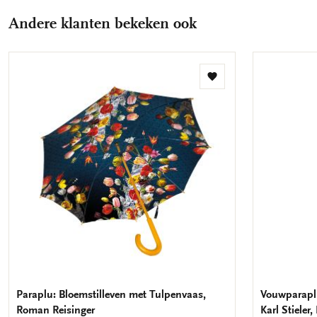
Andere klanten bekeken ook
Toevoegen
aan
verlanglijst
Paraplu: Bloemstilleven met Tulpenvaas,
Vouwparaplu
Roman Reisinger
Karl Stiele