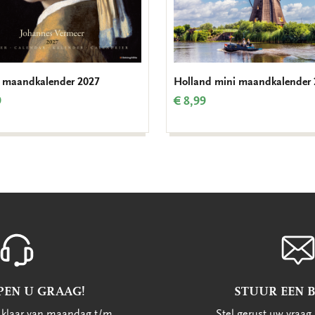
 maandkalender 2027
Holland mini maandkalender
9
€ 8,99
PEN U GRAAG!
STUUR EEN 
u klaar van maandag t/m
Stel gerust uw vraag 