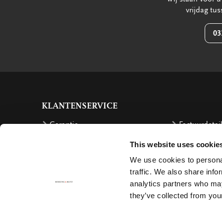
vrijdag tu
03
KLANTENSERVICE
Garantie
Factuurdetai
Bestellen
Terugbetalin
This website uses cookie
Verzendkosten
Klachten
We use cookies to personal
traffic. We also share info
Bestelling retourneren
Annuleren
analytics partners who may
Bezorging
Contact
they’ve collected from your
Betalen