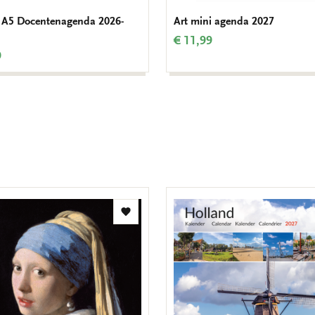
 A5 Docentenagenda 2026-
Art mini agenda 2027
€ 11,99
9
Toevoegen
aan
verlanglijst