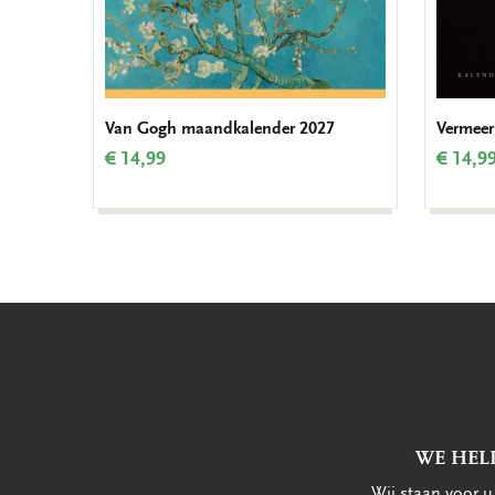
Van Gogh maandkalender 2027
Vermeer
€ 14,99
€ 14,9
WE HEL
Wij staan voor 