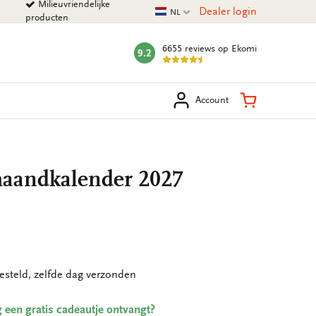
Milieuvriendelijke
Huidige taal
Dealer login
NL
producten
6655 reviews
op Ekomi
9.2
mark:
eken
Winkelman
Account
maandkalender 2027
esteld, zelfde dag verzonden
ing een gratis cadeautje ontvangt?