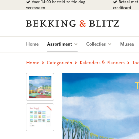
Voor 14:00 besteld zelfde dag
Betaal met 
Ga
verzonden
creditcard
naar
content
Bekking
&
Blitz
Uitgevers
(current)
Home
Assortiment
Collecties
Musea
B.V.
Home
Categorieën
Kalenders & Planners
To