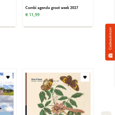
Combi agenda groot week 2027
Art we
€ 11,99
€ 16,9
Cadeaukiezer
Toevoegen
Toevoegen
aan
aan
verlanglijst
verlanglijst