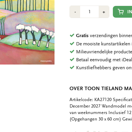
Aantal
Min
Plus
I
-
+
1
1
Gratis
verzendingen binnen
De mooiste kunstartikele
Milieuvriendelijke product
Betaal eenvoudig met iDeal
Kunstliefhebbers geven o
OVER TOON TIELAND MA
OMSCHRIJVING
Artikelcode: KA27120 Specific
December 2027 Wandmodel met
van weeknummers Inclusief 12 
(Opgehangen 30 x 60 cm) Gewic