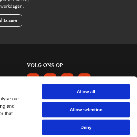
 werkdagen.
litz.com
VOLG ONS OP
VOLGS ONS OP FACEBOOK
VOLG ONS OP INSTAGRAM
VOLG ONS OP LINKEDIN
VOLG ONS OP PINTERE
Allow all
alyse our
KLANTBEOORDELINGEN
ing and
Allow selection
r that
6655 reviews
9.2
mark:
Deny