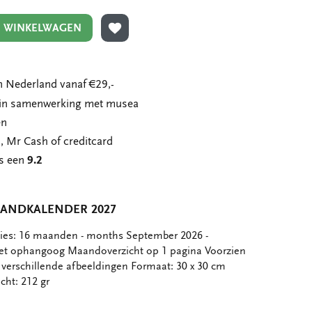
N WINKELWAGEN
TOEVOEGEN AAN VERLANGLIJST
 Nederland vanaf €29,-
n in samenwerking met musea
en
, Mr Cash of creditcard
ns een
9.2
ANDKALENDER 2027
aties: 16 maanden - months September 2026 -
 ophangoog Maandoverzicht op 1 pagina Voorzien
verschillende afbeeldingen Formaat: 30 x 30 cm
ht: 212 gr