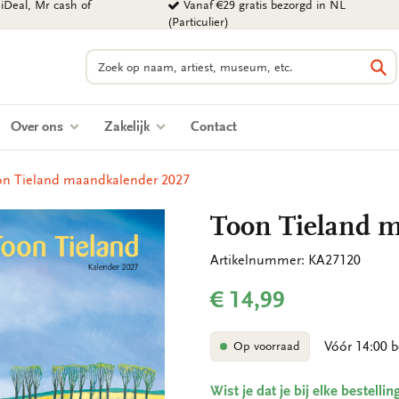
iDeal, Mr cash of
Vanaf €29 gratis bezorgd in NL
(Particulier)
Zoeken
Zo
Over ons
Zakelijk
Contact
on Tieland maandkalender 2027
Toon Tieland 
Artikelnummer: KA27120
€ 14,99
Vóór 14:00 b
Op voorraad
Wist je dat je bij elke bestell