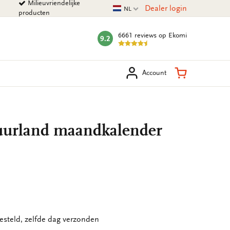
Milieuvriendelijke
Huidige taal
Dealer login
NL
producten
6661 reviews
op Ekomi
9.2
mark:
eken
Winkelman
Account
uurland maandkalender
esteld, zelfde dag verzonden