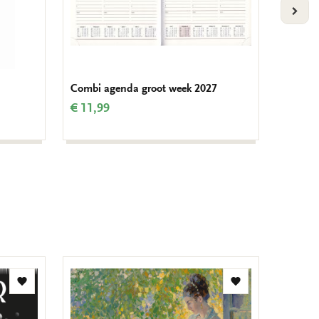
VOLG
Combi agenda groot week 2027
Art we
€ 11,99
€ 16,9
Toevoegen
Toevoegen
aan
aan
verlanglijst
verlanglijst