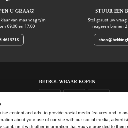
PEN U GRAAG!
STUUR EEN 
u klaar van maandag t/m
Stel gerust uw vraag 
ssen 09:00 en 17:00
reageren binnen 2
3-4613718
shop@bekkingb
BETROUWBAAR KOPEN
ls
g
s
ise content and ads, to provide social media features and to an
rmation about your use of our site with our social media, advertis
 combine it with other information that you’ve provided to them o