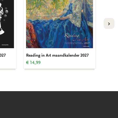
VOLG
027
Reading in Art maandkalender 2027
Vermee
€ 14,99
€ 14,9