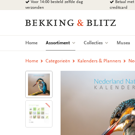
Voor 14:00 besteld zelfde dag
Betaal met 
Ga
verzonden
creditcard
naar
content
Bekking
&
Blitz
Uitgevers
(current)
Home
Assortiment
Collecties
Musea
B.V.
Home
Categorieën
Kalenders & Planners
Ne