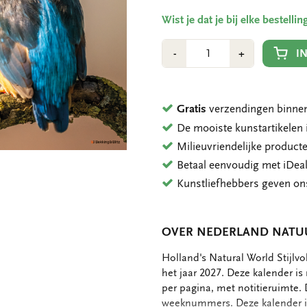
Wist je dat je bij elke bestell
Aantal
Min
Plus
I
-
+
1
1
Gratis
verzendingen binnen
De mooiste kunstartikele
Milieuvriendelijke product
Betaal eenvoudig met iDeal
Kunstliefhebbers geven o
OVER NEDERLAND NATU
OMSCHRIJVING
Holland's Natural World Stijlv
het jaar 2027. Deze kalender i
per pagina, met notitieruimte.
weeknummers. Deze kalender is 