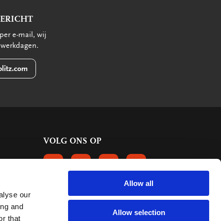
BERICHT
per e-mail, wij
 werkdagen.
litz.com
VOLG ONS OP
VOLGS ONS OP FACEBOOK
VOLG ONS OP INSTAGRAM
VOLG ONS OP LINKEDIN
VOLG ONS OP PINTERE
Allow all
alyse our
KLANTBEOORDELINGEN
ing and
Allow selection
r that