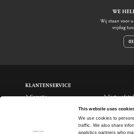
WE HEL
Wij staan voor 
vrijdag tu
03
KLANTENSERVICE
Garantie
Factuurdetai
Bestellen
Terugbetalin
This website uses cookie
Verzendkosten
Klachten
We use cookies to personal
traffic. We also share info
Bestelling retourneren
Annuleren
analytics partners who may