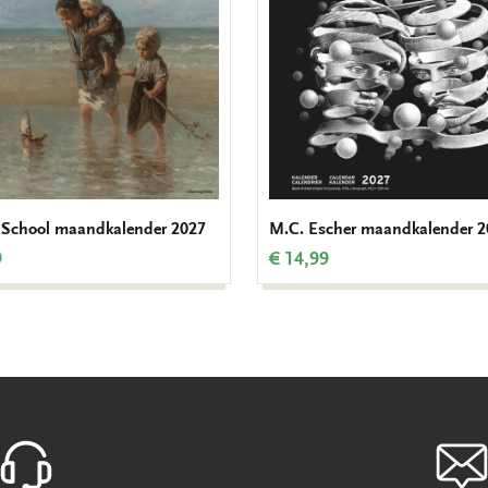
School maandkalender 2027
M.C. Escher maandkalender 2
9
€ 14,99