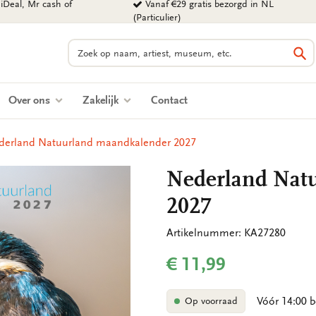
iDeal, Mr cash of
Vanaf €29 gratis bezorgd in NL
(Particulier)
Zoeken
Zo
Over ons
Zakelijk
Contact
derland Natuurland maandkalender 2027
Nederland Nat
2027
Artikelnummer: KA27280
€ 11,99
Vóór 14:00 b
Op voorraad