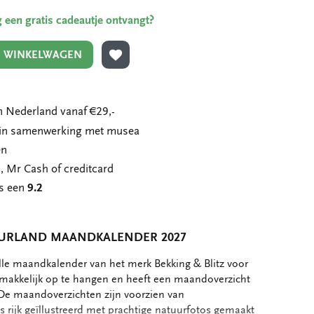
ing een gratis cadeautje ontvangt?
N WINKELWAGEN
TOEVOEGEN AAN VERLANGLIJST
 Nederland vanaf €29,-
n in samenwerking met musea
en
, Mr Cash of creditcard
ns een
9.2
URLAND MAANDKALENDER 2027
olle maandkalender van het merk Bekking & Blitz voor
s makkelijk op te hangen en heeft een maandoverzicht
 De maandoverzichten zijn voorzien van
rijk geïllustreerd met prachtige natuurfotos gemaakt