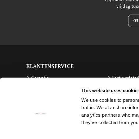
vrijdag tu
03
KLANTENSERVICE
Garantie
Factuurdetai
Bestellen
Terugbetalin
This website uses cookie
Verzendkosten
Klachten
We use cookies to personal
traffic. We also share info
Bestelling retourneren
Annuleren
analytics partners who may
Bezorging
Contact
they’ve collected from your
Betalen