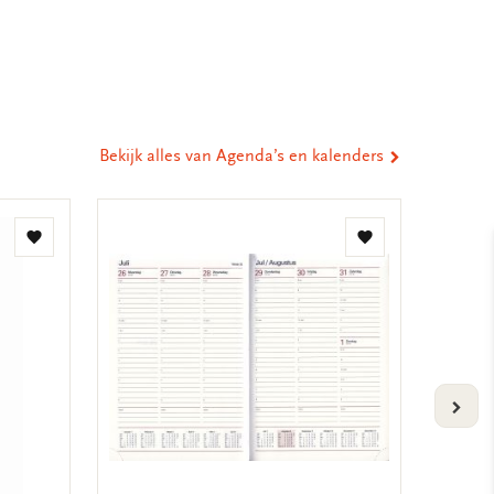
eel
ia
st
tsApp
-
ail
Bekijk alles van Agenda’s en kalenders
Toevoegen
Toevoegen
aan
aan
verlanglijst
verlanglijst
VOLG