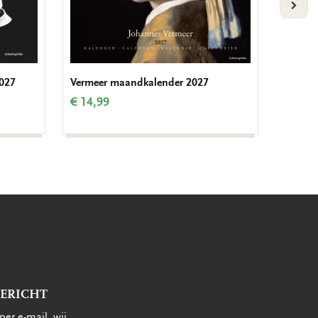
VOLG
027
Vermeer maandkalender 2027
Hollan
€ 14,99
€ 11,9
BERICHT
per e-mail, wij