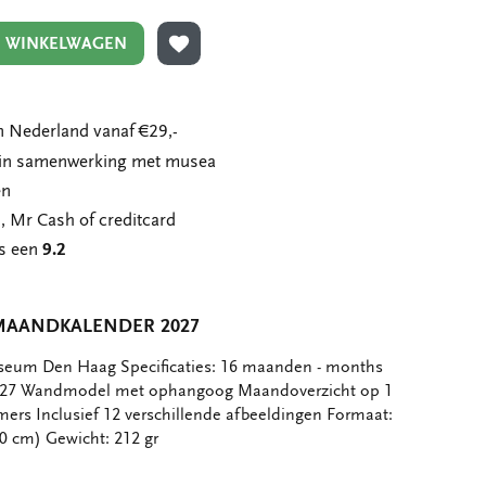
N WINKELWAGEN
TOEVOEGEN AAN VERLANGLIJST
 Nederland vanaf €29,-
n in samenwerking met musea
en
, Mr Cash of creditcard
ns een
9.2
MAANDKALENDER 2027
seum Den Haag Specificaties: 16 maanden - months
027 Wandmodel met ophangoog Maandoverzicht op 1
rs Inclusief 12 verschillende afbeeldingen Formaat:
0 cm) Gewicht: 212 gr