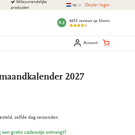
Milieuvriendelijke
Huidige taal
Dealer login
NL
producten
6655 reviews
op Ekomi
9.2
mark:
eken
Winkelman
Account
 maandkalender 2027
esteld, zelfde dag verzonden
ing een gratis cadeautje ontvangt?