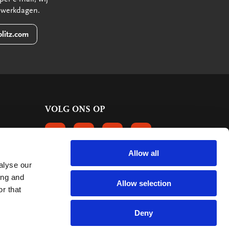
 werkdagen.
litz.com
VOLG ONS OP
VOLGS ONS OP FACEBOOK
VOLG ONS OP INSTAGRAM
VOLG ONS OP LINKEDIN
VOLG ONS OP PINTERE
Allow all
alyse our
KLANTBEOORDELINGEN
ing and
Allow selection
r that
6655 reviews
9.2
mark:
Deny