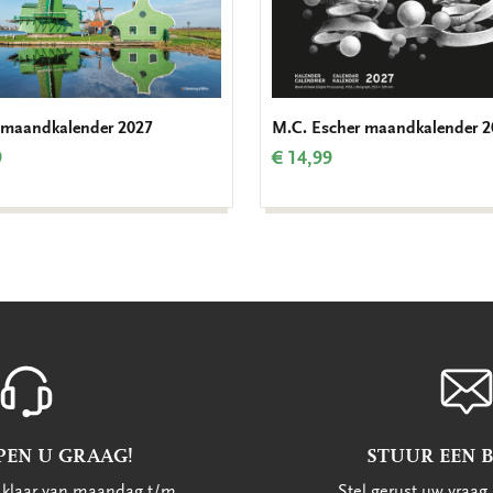
 maandkalender 2027
M.C. Escher maandkalender 2
9
€ 14,99
PEN U GRAAG!
STUUR EEN 
u klaar van maandag t/m
Stel gerust uw vraag 