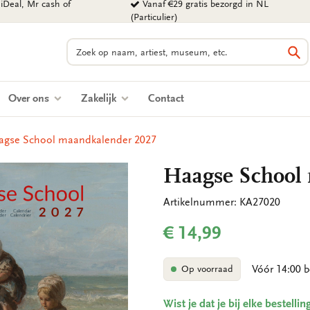
iDeal, Mr cash of
Vanaf €29 gratis bezorgd in NL
(Particulier)
Zoeken
Zo
Over ons
Zakelijk
Contact
agse School maandkalender 2027
Haagse School
Artikelnummer: KA27020
€ 14,99
Vóór 14:00 b
Op voorraad
Wist je dat je bij elke bestell