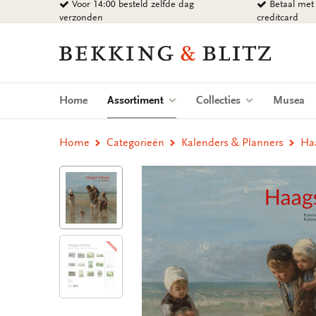
Voor 14:00 besteld zelfde dag
Betaal met 
Ga
verzonden
creditcard
naar
content
Bekking
&
Blitz
Uitgevers
(current)
Home
Assortiment
Collecties
Musea
B.V.
Home
Categorieën
Kalenders & Planners
Ha