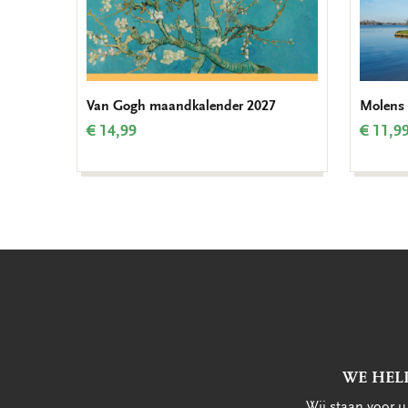
Van Gogh maandkalender 2027
Molens
€ 14,99
€ 11,9
WE HEL
Wij staan voor 