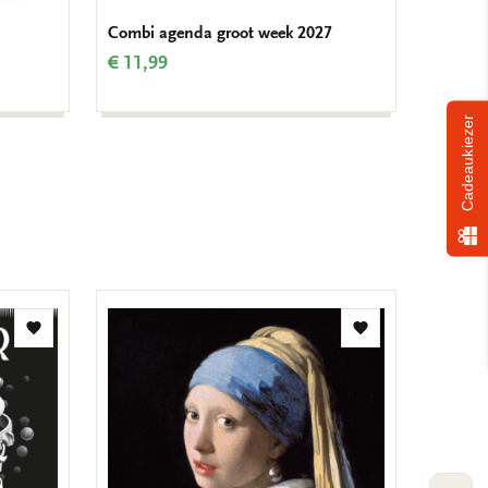
Combi agenda groot week 2027
Art we
€ 11,99
€ 16,9
Cadeaukiezer
Toevoegen
Toevoegen
aan
aan
verlanglijst
verlanglijst