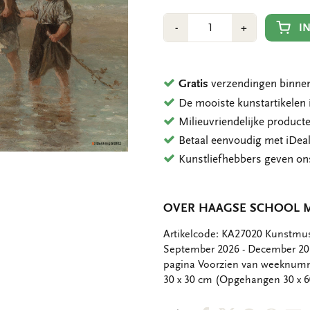
Aantal
Min
Plus
I
-
+
1
1
Gratis
verzendingen binnen
De mooiste kunstartikele
Milieuvriendelijke product
Betaal eenvoudig met iDeal
Kunstliefhebbers geven o
OVER HAAGSE SCHOOL 
OMSCHRIJVING
Artikelcode: KA27020 Kunstmu
September 2026 - December 2
pagina Voorzien van weeknumme
30 x 30 cm (Opgehangen 30 x 6