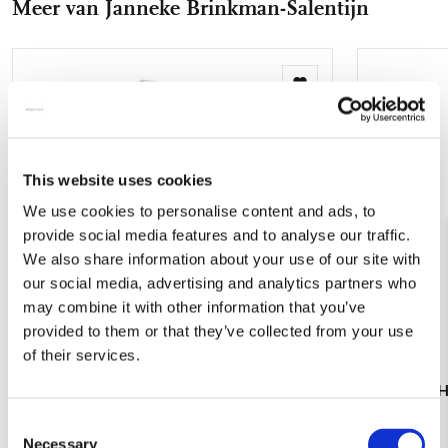
Meer van Janneke Brinkman-Salentijn
mail
Toevoegen
aan
verlanglijst
This website uses cookies
We use cookies to personalise content and ads, to
provide social media features and to analyse our traffic.
We also share information about your use of our site with
our social media, advertising and analytics partners who
may combine it with other information that you’ve
provided to them or that they’ve collected from your use
of their services.
Potloden: Hibiscus, Janneke Brinkman-
Servetten: 
Salentijn
Salentijn
Consent
€ 6,99
€ 3,99
Necessary