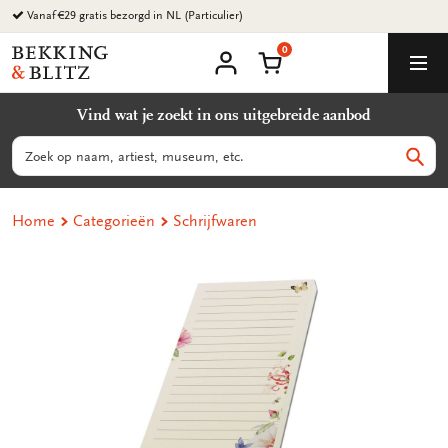
Ga
Vanaf €29 gratis bezorgd in NL (Particulier)
naar
0
content
Bekking
Winkelmand
Men
&
Mijn
account
Blitz
Vind wat je zoekt in ons uitgebreide aanbod
Uitgevers
B.V.
Zoeken
Zoek
Home
Categorieën
Schrijfwaren