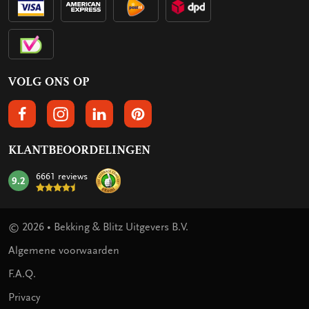
VOLG ONS OP
VOLGS ONS OP FACEBOOK
VOLG ONS OP INSTAGRAM
VOLG ONS OP LINKEDIN
VOLG ONS OP PINTEREST
KLANTBEOORDELINGEN
6661 reviews
9.2
mark:
© 2026 • Bekking & Blitz Uitgevers B.V.
Algemene voorwaarden
F.A.Q.
Privacy