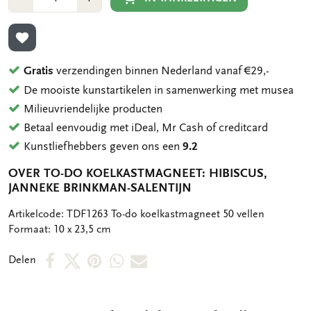
1
1
TOEVOEGEN AAN VERLANGLIJST
Gratis
verzendingen binnen Nederland vanaf €29,-
De mooiste kunstartikelen in samenwerking met musea
Milieuvriendelijke producten
Betaal eenvoudig met iDeal, Mr Cash of creditcard
Kunstliefhebbers geven ons een
9.2
OVER TO-DO KOELKASTMAGNEET: HIBISCUS,
JANNEKE BRINKMAN-SALENTIJN
OMSCHRIJVING
Artikelcode: TDF1263 To-do koelkastmagneet 50 vellen
Formaat: 10 x 23,5 cm
Deel
Deel
Deel
Deel
Deel
Delen
op
op
via
via
via
Facebook
X
Pinterest
WhatsApp
E-