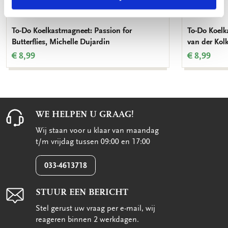
To-Do Koelkastmagneet: Passion for
To-Do Koelk
Butterflies, Michelle Dujardin
van der Kol
€ 8,99
€ 8,99
WE HELPEN U GRAAG!
Wij staan voor u klaar van maandag
t/m vrijdag tussen 09:00 en 17:00
033-4613718
STUUR EEN BERICHT
Stel gerust uw vraag per e-mail, wij
reageren binnen 2 werkdagen.