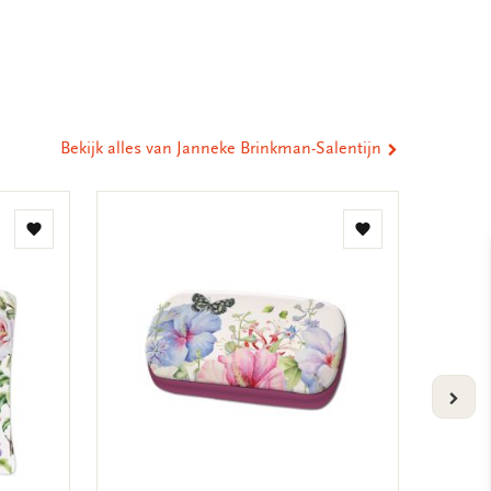
ia
st
tsApp
-
ail
Bekijk alles van Janneke Brinkman-Salentijn
Toevoegen
Toevoegen
aan
aan
verlanglijst
verlanglijst
VOLG