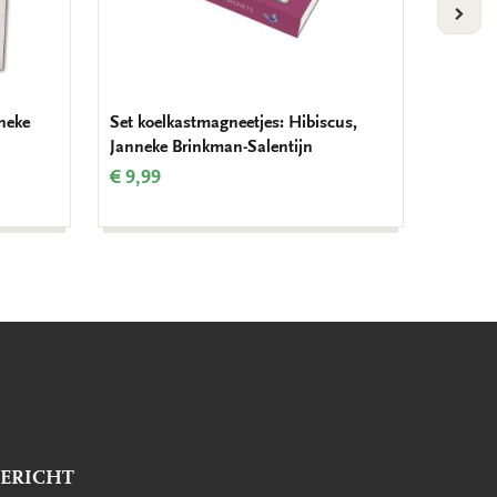
VOLG
neke
Set koelkastmagneetjes: Hibiscus,
Lipstic
Janneke Brinkman-Salentijn
Brinkm
€ 9,99
€ 7,99
BERICHT