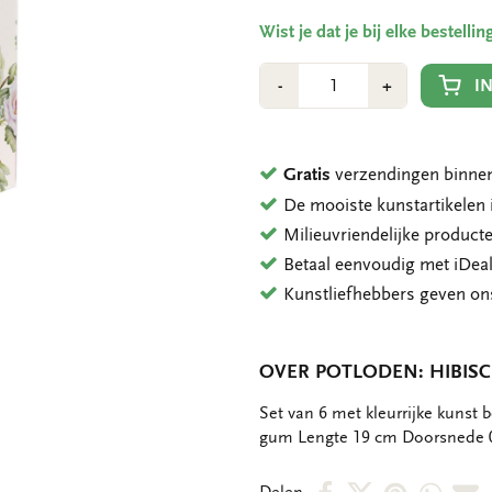
Wist je dat je bij elke bestell
Aantal
Min
Plus
I
-
+
1
1
Gratis
verzendingen binnen
De mooiste kunstartikele
Milieuvriendelijke product
Betaal eenvoudig met iDeal
Kunstliefhebbers geven o
OVER POTLODEN: HIBISC
OMSCHRIJVING
Set van 6 met kleurrijke kunst 
gum Lengte 19 cm Doorsnede 
Deel
Deel
Deel
Deel
D
Delen