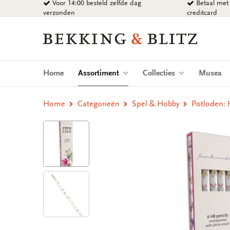
Voor 14:00 besteld zelfde dag
Betaal met 
Ga
verzonden
creditcard
naar
content
Bekking
&
Blitz
Uitgevers
(current)
Home
Assortiment
Collecties
Musea
B.V.
Home
Categorieën
Spel & Hobby
Potloden: 