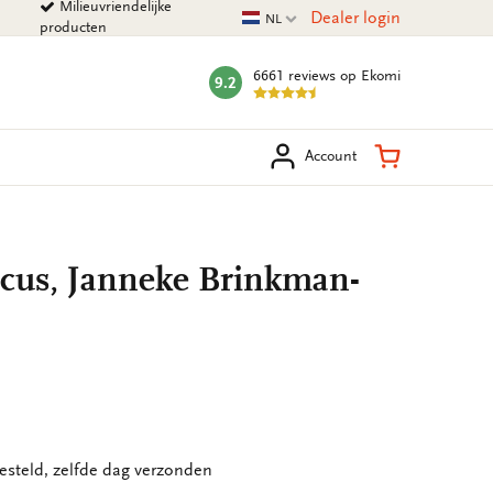
Milieuvriendelijke
Huidige taal
Dealer login
NL
producten
6661 reviews
op Ekomi
9.2
mark:
eken
Winkelman
Account
scus, Janneke Brinkman-
esteld, zelfde dag verzonden