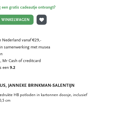
ing een gratis cadeautje ontvangt?
N WINKELWAGEN
TOEVOEGEN AAN VERLANGLIJST
 Nederland vanaf €29,-
n in samenwerking met musea
en
, Mr Cash of creditcard
ns een
9.2
US, JANNEKE BRINKMAN-SALENTIJN
bedrukte HB potloden in kartonnen doosje, inclusief
0,5 cm
eel