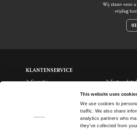
Wij staan voor 
vrijdag tu
03
KLANTENSERVICE
Garantie
Factuurdetai
Bestellen
Terugbetalin
This website uses cookie
Verzendkosten
Klachten
We use cookies to personal
traffic. We also share info
Bestelling retourneren
Annuleren
analytics partners who may
Bezorging
Contact
they’ve collected from your
Betalen