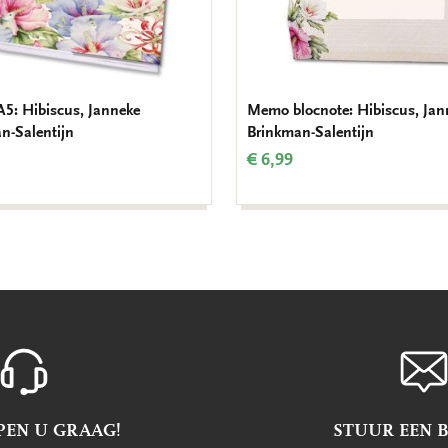
 A5: Hibiscus, Janneke
Memo blocnote: Hibiscus, Jan
n-Salentijn
Brinkman-Salentijn
€ 6,99
PEN U GRAAG!
STUUR EEN 