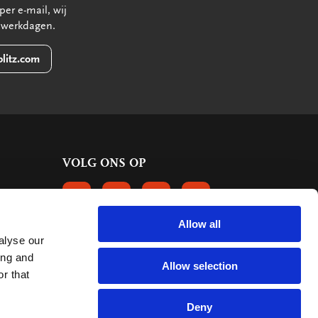
per e-mail, wij
 werkdagen.
litz.com
VOLG ONS OP
VOLGS ONS OP FACEBOOK
VOLG ONS OP INSTAGRAM
VOLG ONS OP LINKEDIN
VOLG ONS OP PINTERE
Allow all
alyse our
KLANTBEOORDELINGEN
ing and
Allow selection
r that
6661 reviews
9.2
mark:
Deny