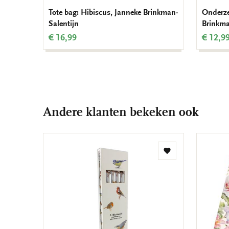
Tote bag: Hibiscus, Janneke Brinkman-
Onderze
Salentijn
Brinkma
€ 16,99
€ 12,9
Andere klanten bekeken ook
Toevoegen
aan
verlanglijst