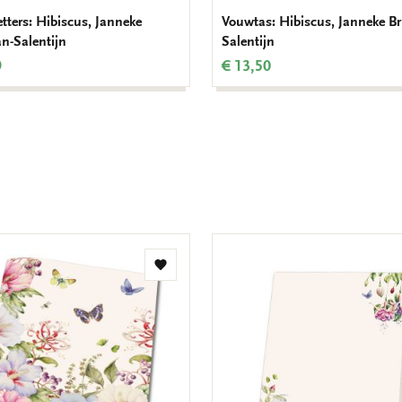
tters: Hibiscus, Janneke
Vouwtas: Hibiscus, Janneke B
n-Salentijn
Salentijn
9
€ 13,50
Toevoegen
aan
verlanglijst