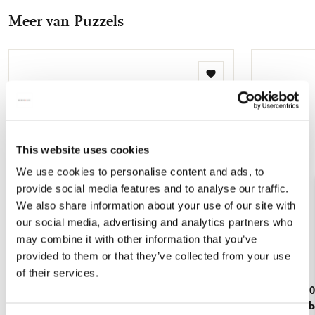
Facebook
X
Pinterest
WhatsApp
E-
Meer van Puzzels
mail
Toevoegen
aan
verlanglijst
This website uses cookies
We use cookies to personalise content and ads, to
provide social media features and to analyse our traffic.
We also share information about your use of our site with
our social media, advertising and analytics partners who
may combine it with other information that you’ve
provided to them or that they’ve collected from your use
of their services.
Puzzel (1.000 stukjes): Untitled (#190), Bas
Puzzel (1.00
Meeuws, Royal Delft
Kolk, Vogel