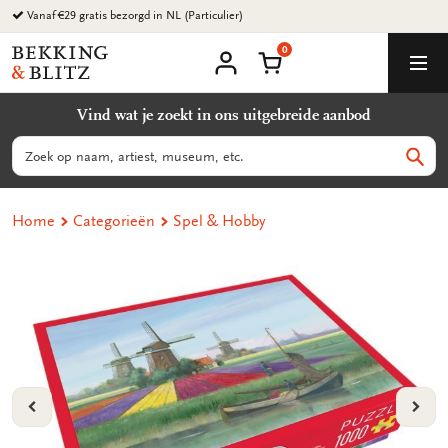
Ga
Vanaf €29 gratis bezorgd in NL (Particulier)
naar
0
content
Bekking
Winkelmand
Men
&
Mijn
account
Blitz
Vind wat je zoekt in ons uitgebreide aanbod
Uitgevers
B.V.
Zoeken
Zoek
Home
Categorieën
Spel & Hobby
VORIGE
VOL