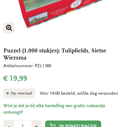
VERGROOT AFBEELDING
VERGROOT AFBEELDING
VERGROOT AFBEELDING
Puzzel (1.000 stukjes): Tulipfields, Sietse
Wiersma
Artikelnummer: PZL1380
€ 19,99
Vóór 14:00 besteld, zelfde dag verzonden
Op voorraad
Wist je dat je bij elke bestelling een gratis cadeautje
ontvangt?
Aantal
Min
Plus
IN WINKELWAGEN
-
+