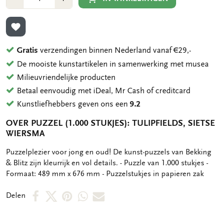
1
1
TOEVOEGEN AAN VERLANGLIJST
Gratis
verzendingen binnen Nederland vanaf €29,-
De mooiste kunstartikelen in samenwerking met musea
Milieuvriendelijke producten
Betaal eenvoudig met iDeal, Mr Cash of creditcard
Kunstliefhebbers geven ons een
9.2
OVER PUZZEL (1.000 STUKJES): TULIPFIELDS, SIETSE
WIERSMA
OMSCHRIJVING
Puzzelplezier voor jong en oud! De kunst-puzzels van Bekking
& Blitz zijn kleurrijk en vol details. - Puzzle van 1.000 stukjes -
Formaat: 489 mm x 676 mm - Puzzelstukjes in papieren zak
Deel
Deel
Deel
Deel
Deel
Delen
op
op
via
via
via