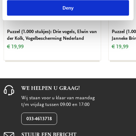
Deny
Puzzel (1.000 stukjes): Drie vogels, Elwin van
Puzzel (1.00
der Kolk, Vogelbescherming Nederland
Janneke Bri
€ 19,99
€ 19,99
WE HELPEN U GRAAG!
Wij staan voor u klaar van maandag
t/m vrijdag tussen 09:00 en 17:00
033-4613718
STUUR EEN BERICHT