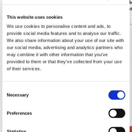
Meeuws, Royal Delft
Kolk, Vogel
Natuurpunt
€ 19,99
€ 19,99
This website uses cookies
We use cookies to personalise content and ads, to
Bekijk alles van Spel & Hobby
provide social media features and to analyse our traffic.
We also share information about your use of our site with
our social media, advertising and analytics partners who
Meer van Puzzels
may combine it with other information that you’ve
provided to them or that they’ve collected from your use
of their services.
Toevoegen
aan
verlanglijst
Consent
Necessary
Selection
Preferences
Statistics