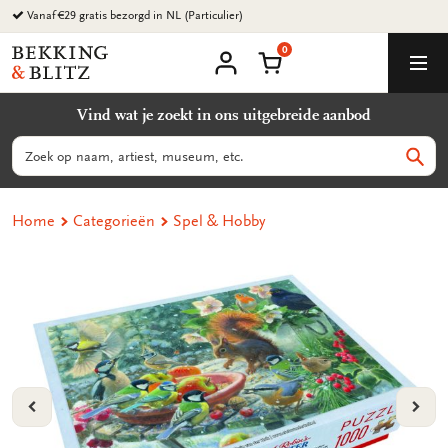
Ga
Vanaf €29 gratis bezorgd in NL (Particulier)
naar
0
content
Bekking
Winkelmand
Men
&
Mijn
account
Blitz
Vind wat je zoekt in ons uitgebreide aanbod
Uitgevers
B.V.
Zoeken
Zoek
Home
Categorieën
Spel & Hobby
VORIGE
VOL