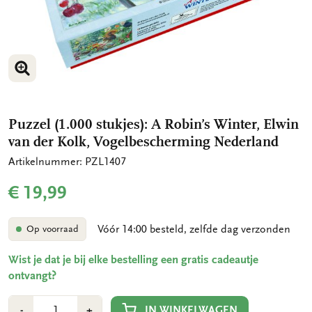
VERGROOT AFBEELDING
VERGROOT AFBEELDING
Puzzel (1.000 stukjes): A Robin’s Winter, Elwin
van der Kolk, Vogelbescherming Nederland
Artikelnummer: PZL1407
€ 19,99
Vóór 14:00 besteld, zelfde dag verzonden
Op voorraad
Wist je dat je bij elke bestelling een gratis cadeautje
ontvangt?
Aantal
Min
Plus
IN WINKELWAGEN
-
+