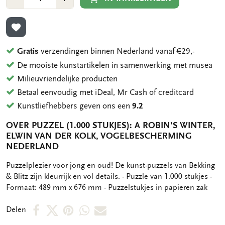
1
1
TOEVOEGEN AAN VERLANGLIJST
Gratis
verzendingen binnen Nederland vanaf €29,-
De mooiste kunstartikelen in samenwerking met musea
Milieuvriendelijke producten
Betaal eenvoudig met iDeal, Mr Cash of creditcard
Kunstliefhebbers geven ons een
9.2
OVER PUZZEL (1.000 STUKJES): A ROBIN’S WINTER,
ELWIN VAN DER KOLK, VOGELBESCHERMING
NEDERLAND
OMSCHRIJVING
Puzzelplezier voor jong en oud! De kunst-puzzels van Bekking
& Blitz zijn kleurrijk en vol details. - Puzzle van 1.000 stukjes -
Formaat: 489 mm x 676 mm - Puzzelstukjes in papieren zak
Deel
Deel
Deel
Deel
Deel
Delen