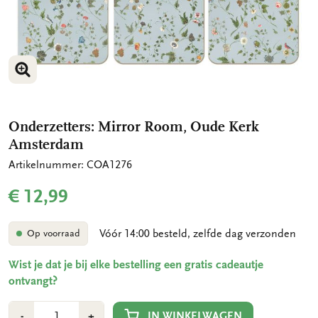
VERGROOT AFBEELDING
VERGROOT AFBEELDING
Onderzetters: Mirror Room, Oude Kerk
Amsterdam
Artikelnummer: COA1276
€ 12,99
Vóór 14:00 besteld, zelfde dag verzonden
Op voorraad
Wist je dat je bij elke bestelling een gratis cadeautje
ontvangt?
Aantal
Min
Plus
IN WINKELWAGEN
-
+