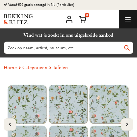
Ga
Vanaf €29 gratis bezorgd in NL (Particulier)
naar
0
content
Bekking
Winkelmand
Men
&
Mijn
account
Blitz
Vind wat je zoekt in ons uitgebreide aanbod
Uitgevers
B.V.
Zoeken
Zoek
Home
Categorieën
Tafelen
VORIGE
VOL