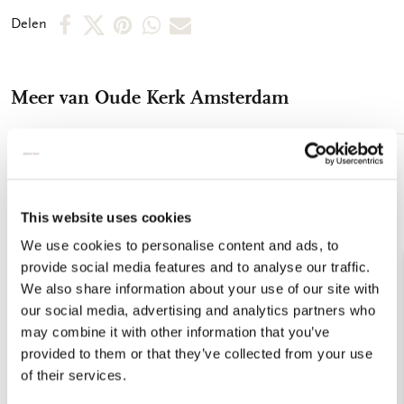
Deel
Deel
Deel
Deel
Deel
Delen
op
op
via
via
via
Facebook
X
Pinterest
WhatsApp
E-
Meer van Oude Kerk Amsterdam
mail
Toevoegen
aan
verlanglijst
This website uses cookies
We use cookies to personalise content and ads, to
provide social media features and to analyse our traffic.
We also share information about your use of our site with
our social media, advertising and analytics partners who
may combine it with other information that you’ve
provided to them or that they’ve collected from your use
of their services.