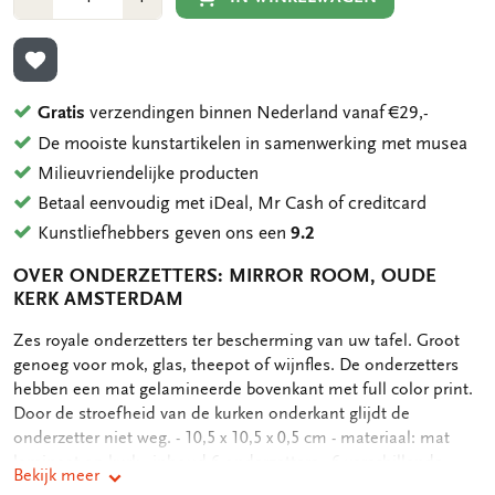
1
1
TOEVOEGEN AAN VERLANGLIJST
Gratis
verzendingen binnen Nederland vanaf €29,-
De mooiste kunstartikelen in samenwerking met musea
Milieuvriendelijke producten
Betaal eenvoudig met iDeal, Mr Cash of creditcard
Kunstliefhebbers geven ons een
9.2
OVER ONDERZETTERS: MIRROR ROOM, OUDE
KERK AMSTERDAM
OMSCHRIJVING
Zes royale onderzetters ter bescherming van uw tafel. Groot
genoeg voor mok, glas, theepot of wijnfles. De onderzetters
hebben een mat gelamineerde bovenkant met full color print.
Door de stroefheid van de kurken onderkant glijdt de
onderzetter niet weg. - 10,5 x 10,5 x 0,5 cm - materiaal: mat
laminaat op kurk - inhoud 6 onderzetters - 6 verschillende
Bekijk meer
motieven