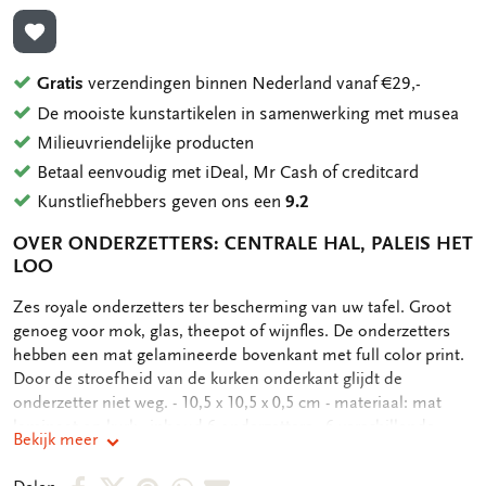
TOEVOEGEN AAN VERLANGLIJST
Gratis
verzendingen binnen Nederland vanaf €29,-
De mooiste kunstartikelen in samenwerking met musea
Milieuvriendelijke producten
Betaal eenvoudig met iDeal, Mr Cash of creditcard
Kunstliefhebbers geven ons een
9.2
OVER ONDERZETTERS: CENTRALE HAL, PALEIS HET
LOO
OMSCHRIJVING
Zes royale onderzetters ter bescherming van uw tafel. Groot
genoeg voor mok, glas, theepot of wijnfles. De onderzetters
hebben een mat gelamineerde bovenkant met full color print.
Door de stroefheid van de kurken onderkant glijdt de
onderzetter niet weg. - 10,5 x 10,5 x 0,5 cm - materiaal: mat
laminaat op kurk - inhoud 6 onderzetters - 6 verschillende
Bekijk meer
motieven
Deel
Deel
Deel
Deel
Deel