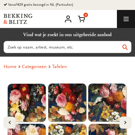
Ga
Vanaf €29 gratis bezorgd in NL (Particulier)
naar
0
content
Bekking
Winkelmand
Men
&
Mijn
account
Blitz
Vind wat je zoekt in ons uitgebreide aanbod
Uitgevers
B.V.
Zoeken
Zoek
Home
Categorieën
Tafelen
VORIGE
VOL