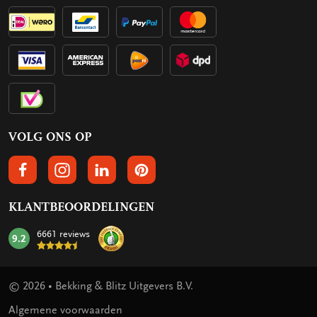
VOLG ONS OP
VOLGS ONS OP FACEBOOK
VOLG ONS OP INSTAGRAM
VOLG ONS OP LINKEDIN
VOLG ONS OP PINTEREST
KLANTBEOORDELINGEN
6661 reviews
9.2
mark:
© 2026 • Bekking & Blitz Uitgevers B.V.
Algemene voorwaarden