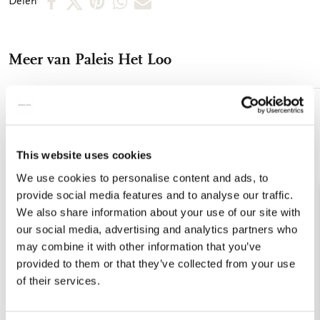
Delen
op
op
via
via
via
Facebook
X
Pinterest
WhatsApp
E-
Meer van Paleis Het Loo
mail
Toevoegen
aan
verlanglijst
This website uses cookies
We use cookies to personalise content and ads, to
provide social media features and to analyse our traffic.
We also share information about your use of our site with
our social media, advertising and analytics partners who
may combine it with other information that you’ve
provided to them or that they’ve collected from your use
of their services.