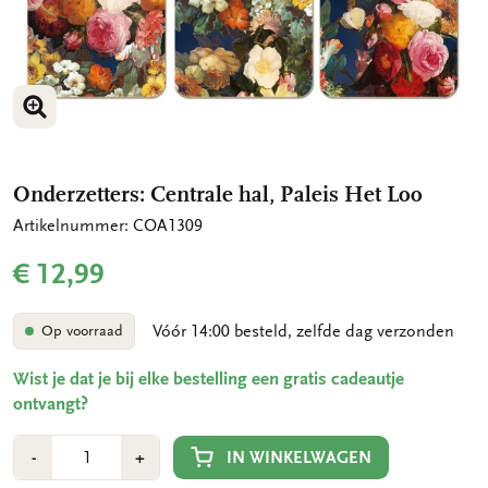
VERGROOT AFBEELDING
VERGROOT AFBEELDING
Onderzetters: Centrale hal, Paleis Het Loo
Artikelnummer: COA1309
€ 12,99
Vóór 14:00 besteld, zelfde dag verzonden
Op voorraad
Wist je dat je bij elke bestelling een gratis cadeautje
ontvangt?
Aantal
Min
Plus
IN WINKELWAGEN
-
+
1
1