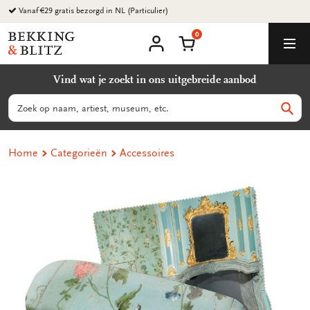
Ga
Vanaf €29 gratis bezorgd in NL (Particulier)
naar
0
content
Bekking
Winkelmand
Men
&
Mijn
account
Blitz
Vind wat je zoekt in ons uitgebreide aanbod
Uitgevers
B.V.
Zoeken
Zoek
Home
Categorieën
Accessoires