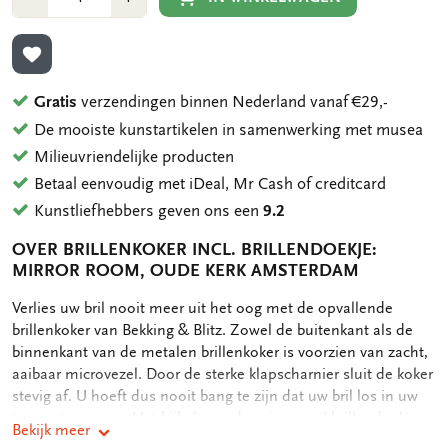
1
1
TOEVOEGEN AAN VERLANGLIJST
Gratis
verzendingen binnen Nederland vanaf €29,-
De mooiste kunstartikelen in samenwerking met musea
Milieuvriendelijke producten
Betaal eenvoudig met iDeal, Mr Cash of creditcard
Kunstliefhebbers geven ons een
9.2
OVER BRILLENKOKER INCL. BRILLENDOEKJE:
MIRROR ROOM, OUDE KERK AMSTERDAM
OMSCHRIJVING
Verlies uw bril nooit meer uit het oog met de opvallende
brillenkoker van Bekking & Blitz. Zowel de buitenkant als de
binnenkant van de metalen brillenkoker is voorzien van zacht,
aaibaar microvezel. Door de sterke klapscharnier sluit de koker
stevig af. U hoeft dus nooit bang te zijn dat uw bril los in uw
tas gaat zwerven. Het bijbehorende microvezel brillendoekje
Bekijk meer
heeft dezelfde print als de brillenkoker. Microvezel zorgt voor