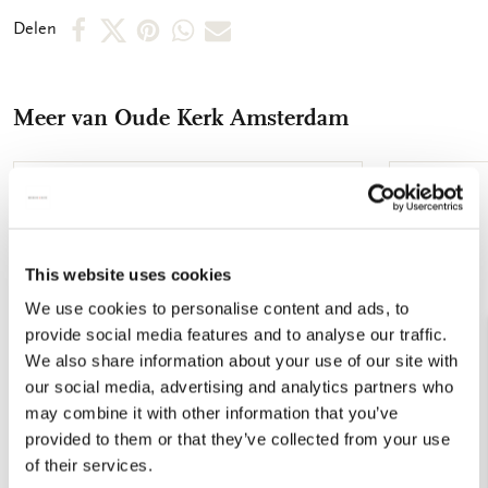
een krasvrije en streeploze reiniging van (zonne)brillen en
Deel
Deel
Deel
Deel
Deel
Delen
beeldschermen, zonder gebruik van schoonmaakmiddelen.
op
op
via
via
via
Brillenkoker - Formaat: 16 x 3,5 x 6 cm (bxhxd) - Buitenkant full
color bedrukt microvezel, - Binnenkantzwart microvezel
Facebook
X
Pinterest
WhatsApp
E-
Brillendoekje - Formaat: 18 x 15 cm - Enkelzijdig bedrukt
Meer van Oude Kerk Amsterdam
mail
microvezel - Machinaal wasbaar op 60°Celsius, natuurlijk
drogen
Toevoegen
aan
verlanglijst
This website uses cookies
We use cookies to personalise content and ads, to
provide social media features and to analyse our traffic.
We also share information about your use of our site with
our social media, advertising and analytics partners who
may combine it with other information that you’ve
provided to them or that they’ve collected from your use
of their services.