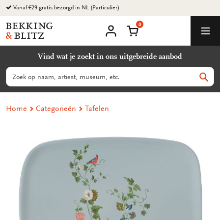
Ga
Vanaf €29 gratis bezorgd in NL (Particulier)
naar
0
content
Bekking
Winkelmand
Men
&
Mijn
account
Blitz
Vind wat je zoekt in ons uitgebreide aanbod
Uitgevers
B.V.
Zoeken
Zoek
Home
Categorieën
Tafelen