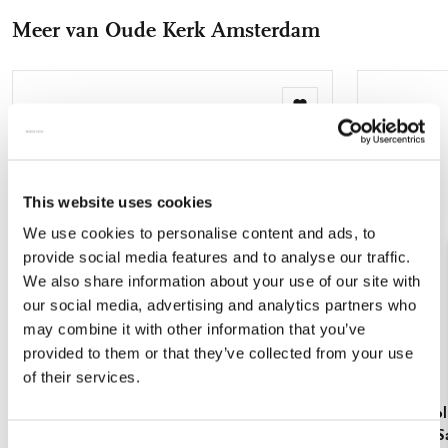
Facebook
X
Pinterest
WhatsApp
E-
Meer van Oude Kerk Amsterdam
mail
Toevoegen
aan
verlanglijst
This website uses cookies
We use cookies to personalise content and ads, to
provide social media features and to analyse our traffic.
We also share information about your use of our site with
our social media, advertising and analytics partners who
may combine it with other information that you’ve
provided to them or that they’ve collected from your use
of their services.
To-Do Koelkastmagneet: Boeken, Die
Vouwparaplu
Klosterbibliothek, Maria Laach
Brinkman-Sa
Consent