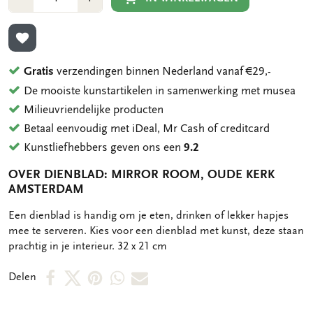
1
1
TOEVOEGEN AAN VERLANGLIJST
Gratis
verzendingen binnen Nederland vanaf €29,-
De mooiste kunstartikelen in samenwerking met musea
Milieuvriendelijke producten
Betaal eenvoudig met iDeal, Mr Cash of creditcard
Kunstliefhebbers geven ons een
9.2
OVER DIENBLAD: MIRROR ROOM, OUDE KERK
AMSTERDAM
OMSCHRIJVING
Een dienblad is handig om je eten, drinken of lekker hapjes
mee te serveren. Kies voor een dienblad met kunst, deze staan
prachtig in je interieur. 32 x 21 cm
Deel
Deel
Deel
Deel
Deel
Delen
op
op
via
via
via