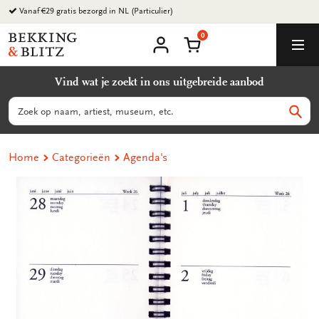
Ga
Vanaf €29 gratis bezorgd in NL (Particulier)
naar
0
content
Bekking
Winkelmand
Men
&
Mijn
account
Blitz
Vind wat je zoekt in ons uitgebreide aanbod
Uitgevers
B.V.
Zoeken
Zoek
Home
Categorieën
Agenda's