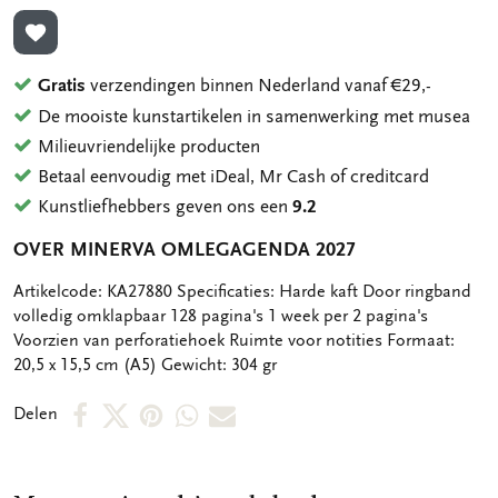
TOEVOEGEN AAN VERLANGLIJST
Gratis
verzendingen binnen Nederland vanaf €29,-
De mooiste kunstartikelen in samenwerking met musea
Milieuvriendelijke producten
Betaal eenvoudig met iDeal, Mr Cash of creditcard
Kunstliefhebbers geven ons een
9.2
OVER MINERVA OMLEGAGENDA 2027
OMSCHRIJVING
Artikelcode: KA27880 Specificaties: Harde kaft Door ringband
volledig omklapbaar 128 pagina's 1 week per 2 pagina's
Voorzien van perforatiehoek Ruimte voor notities Formaat:
20,5 x 15,5 cm (A5) Gewicht: 304 gr
Deel
Deel
Deel
Deel
Deel
Delen
op
op
via
via
via
Facebook
X
Pinterest
WhatsApp
E-