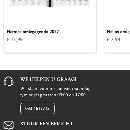
Hermes omlegagenda 2027
Helios oml
€ 11,99
€ 7,99
WE HELPEN U GRAAG!
Wij staan voor u klaar van maandag
t/m vrijdag tussen 09:00 en 17:00
033-4613718
STUUR EEN BERICHT