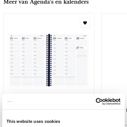
Meer van Agenda’s en kalenders
mail
Toevoegen
aan
verlanglijst
Athena A4 Docentenagenda 2026-2027
Artemis A5
€ 14,99
€ 11,99
This website uses cookies