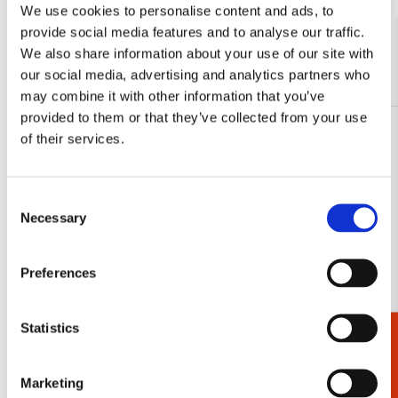
We use cookies to personalise content and ads, to
Bekijk alles van Agenda’s en kalenders
provide social media features and to analyse our traffic.
We also share information about your use of our site with
Meer van Weekagenda's
our social media, advertising and analytics partners who
may combine it with other information that you’ve
provided to them or that they’ve collected from your use
of their services.
Toevoegen
aan
verlanglijst
Consent
Necessary
Selection
Preferences
Statistics
Cadeaukiezer
Marketing