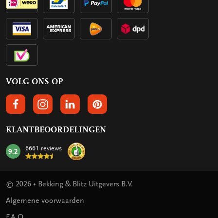
VOLG ONS OP
VOLGS ONS OP FACEBOOK
VOLG ONS OP INSTAGRAM
VOLG ONS OP LINKEDIN
VOLG ONS OP PINTEREST
KLANTBEOORDELINGEN
6661 reviews
9.2
mark:
© 2026 • Bekking & Blitz Uitgevers B.V.
Algemene voorwaarden
F.A.Q.