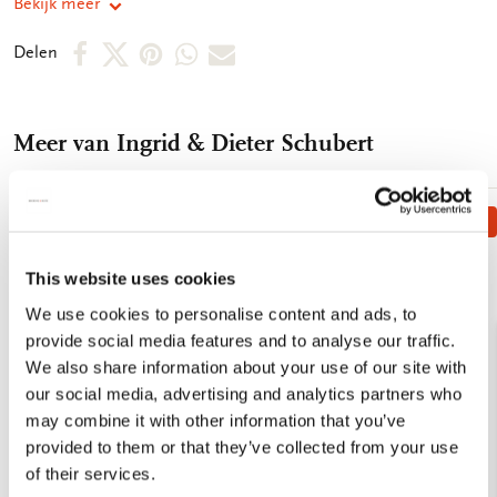
Bekijk meer
maar verhuisden naar Nederland omdat ze een beurs kregen
voor de Rietveld Academie in Amsterdam, Het eerste
Deel
Deel
Deel
Deel
Deel
Delen
prentenboek dat zij samen maakten, kwam eigenlijk voort uit
op
op
via
via
via
een grap: het zoontje van vrienden was elke avond ontzettend
bang voor een leeuw onder zijn bed, Maar wat is enger dan
Facebook
X
Pinterest
WhatsApp
E-
een leeuw? Een krokodil! Bovendien pas dat dier beter onder
Meer van Ingrid & Dieter Schubert
mail
een bed. Hun eerste prentenboek verscheen meteen in
veertien landen tegelijk. Sindsdien maakten Ingrid er Dieter
Schubert een lange reeks prentenboeken een voorleesbundels,
Bestseller!
met inmiddels klassiek geworden helden die een plekje in het
Toevoegen
aan
hart van kinderen en ouders vonden, zoals Platvoetje, Woeste
verlanglijst
This website uses cookies
Willem, Beer en Egel, Ophelia, en Piepkleine Muis. - Puzzle
van 32 stukjes - Formaat: rond, doorsnede 11 cm - FSC karton -
We use cookies to personalise content and ads, to
Puzzelstukjes in papieren zak
provide social media features and to analyse our traffic.
We also share information about your use of our site with
our social media, advertising and analytics partners who
may combine it with other information that you’ve
provided to them or that they’ve collected from your use
of their services.