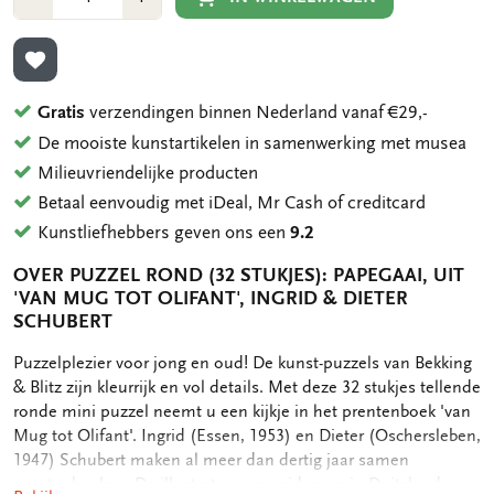
1
1
TOEVOEGEN AAN VERLANGLIJST
Gratis
verzendingen binnen Nederland vanaf €29,-
De mooiste kunstartikelen in samenwerking met musea
Milieuvriendelijke producten
Betaal eenvoudig met iDeal, Mr Cash of creditcard
Kunstliefhebbers geven ons een
9.2
OVER PUZZEL ROND (32 STUKJES): PAPEGAAI, UIT
'VAN MUG TOT OLIFANT', INGRID & DIETER
SCHUBERT
OMSCHRIJVING
Puzzelplezier voor jong en oud! De kunst-puzzels van Bekking
& Blitz zijn kleurrijk en vol details. Met deze 32 stukjes tellende
ronde mini puzzel neemt u een kijkje in het prentenboek 'van
Mug tot Olifant'. Ingrid (Essen, 1953) en Dieter (Oschersleben,
1947) Schubert maken al meer dan dertig jaar samen
prentenboeken. De illustratoren groeiden op in Duitsland,