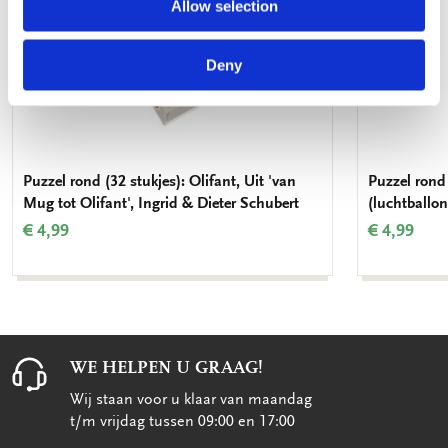
Allow selection
Deny
Puzzel rond (32 stukjes): Olifant, Uit 'van
Puzzel rond 
Mug tot Olifant', Ingrid & Dieter Schubert
(luchtballo
€ 4,99
€ 4,99
WE HELPEN U GRAAG!
Wij staan voor u klaar van maandag
t/m vrijdag tussen 09:00 en 17:00