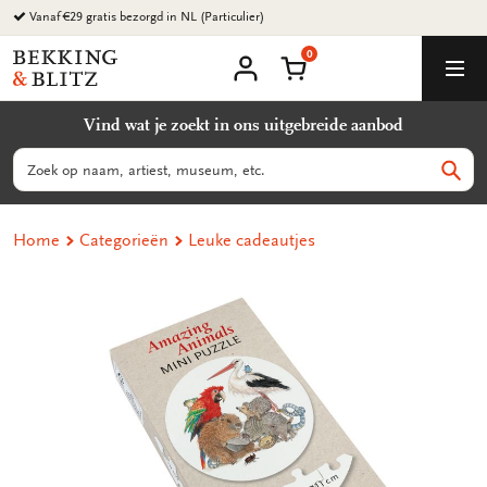
Ga
Vanaf €29 gratis bezorgd in NL (Particulier)
naar
0
content
Bekking
Winkelmand
Men
&
Mijn
account
Blitz
Vind wat je zoekt in ons uitgebreide aanbod
Uitgevers
B.V.
Zoeken
Zoek
Home
Categorieën
Leuke cadeautjes