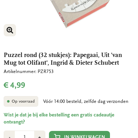
VERGROOT AFBEELDING
Puzzel rond (32 stukjes): Papegaai, Uit 'van
Mug tot Olifant', Ingrid & Dieter Schubert
Artikelnummer: PZR753
€ 4,99
Vóór 14:00 besteld, zelfde dag verzonden
Op voorraad
Wist je dat je bij elke bestelling een gratis cadeautje
ontvangt?
Aantal
Min
Plus
IN WINKELWAGEN
-
+