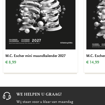
M.C. Escher mini maandkalender 2027
M.C. Esche
€ 8,99
€ 14,99
WE HELPEN U GRAAG!
Wij staan voor u klaar van maandag