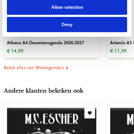
Allow selection
Deny
Athena A4 Docentenagenda 2026-2027
Artemis A5
€ 14,99
€ 11,99
Bekijk alles van Weekagenda's
Andere klanten bekeken ook
Toevoegen
aan
verlanglijst