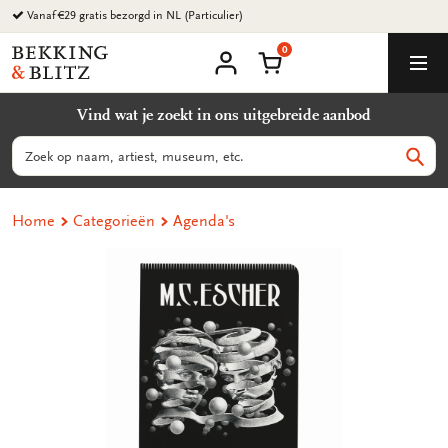
Ga
Vanaf €29 gratis bezorgd in NL (Particulier)
naar
0
content
Bekking
Winkelmand
Men
&
Mijn
account
Blitz
Vind wat je zoekt in ons uitgebreide aanbod
Uitgevers
B.V.
Zoeken
Zoek
Home
Categorieën
Agenda's