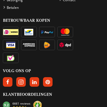
Bezorging
Contact
Betalen
BETROUWBAAR KOPEN
VOLG ONS OP
VOLGS ONS OP FACEBOOK
VOLG ONS OP INSTAGRAM
VOLG ONS OP LINKEDIN
VOLG ONS OP PINTEREST
KLANTBEOORDELINGEN
6661 reviews
9.2