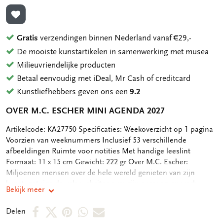
TOEVOEGEN AAN VERLANGLIJST
Gratis
verzendingen binnen Nederland vanaf €29,-
De mooiste kunstartikelen in samenwerking met musea
Milieuvriendelijke producten
Betaal eenvoudig met iDeal, Mr Cash of creditcard
Kunstliefhebbers geven ons een
9.2
OVER M.C. ESCHER MINI AGENDA 2027
OMSCHRIJVING
Artikelcode: KA27750 Specificaties: Weekoverzicht op 1 pagina
Voorzien van weeknummers Inclusief 53 verschillende
afbeeldingen Ruimte voor notities Met handige leeslint
Formaat: 11 x 15 cm Gewicht: 222 gr Over M.C. Escher:
Miljoenen mensen over de hele wereld genieten van zijn
kunst, getuige de vele websites over zijn persoon en werk.
Bekijk meer
M.C. Escher is het meest bekend om zijn zogenaamde
onmogelijke constructies, zoals Klimmen en Dalen, Belvedère,
Deel
Deel
Deel
Deel
Deel
Delen
Waterval en Relativiteit. Maar ook zijn transformaties,