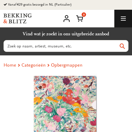
Ga
Vanaf €29 gratis bezorgd in NL (Particulier)
naar
0
content
Bekking
Winkelmand
Men
&
Mijn
account
Blitz
Vind wat je zoekt in ons uitgebreide aanbod
Uitgevers
B.V.
Zoeken
Zoek
Home
Categorieën
Opbergmappen