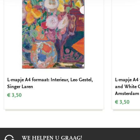
L-mapje A4 formaat: Interieur, Leo Gestel,
L-mapje A4 
Singer Laren
and White C
Amsterdam
€ 3,50
€ 3,50
WE HELPEN U GRAAG!