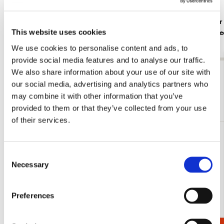
Placemat: Zomerbloemen, Leo Gestel, Singer
Brillenkoker 
This website uses cookies
Laren
Interieur, L
€ 3,99
€ 14,99
We use cookies to personalise content and ads, to
provide social media features and to analyse our traffic.
We also share information about your use of our site with
Bekijk alles van Leo Gestel
our social media, advertising and analytics partners who
may combine it with other information that you’ve
Meer van Singer, Laren
provided to them or that they’ve collected from your use
of their services.
Toevoegen
aan
Consent
verlanglijst
Necessary
Selection
Preferences