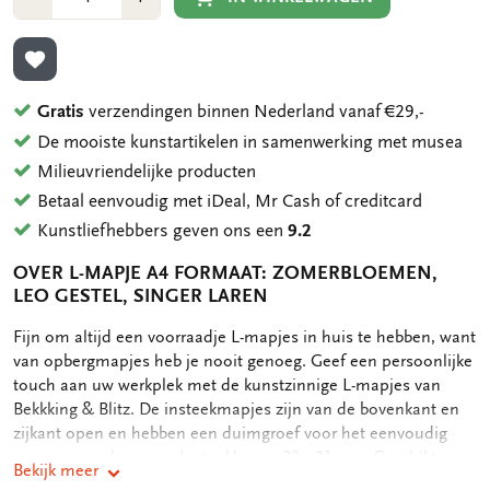
1
1
TOEVOEGEN AAN VERLANGLIJST
Gratis
verzendingen binnen Nederland vanaf €29,-
De mooiste kunstartikelen in samenwerking met musea
Milieuvriendelijke producten
Betaal eenvoudig met iDeal, Mr Cash of creditcard
Kunstliefhebbers geven ons een
9.2
OVER L-MAPJE A4 FORMAAT: ZOMERBLOEMEN,
LEO GESTEL, SINGER LAREN
OMSCHRIJVING
Fijn om altijd een voorraadje L-mapjes in huis te hebben, want
van opbergmapjes heb je nooit genoeg. Geef een persoonlijke
touch aan uw werkplek met de kunstzinnige L-mapjes van
Bekkking & Blitz. De insteekmapjes zijn van de bovenkant en
zijkant open en hebben een duimgroef voor het eenvoudig
openen van de map. - Insteekhoes - 22 x 31 cm - Geschikt voor
Bekijk meer
A4 formaat documenten - Full color print op zowel voor als