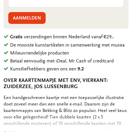
AANMELDEN
Gratis
verzendingen binnen Nederland vanaf €29,-
De mooiste kunstartikelen in samenwerking met musea
Milieuvriendelijke producten
Betaal eenvoudig met iDeal, Mr Cash of creditcard
Kunstliefhebbers geven ons een
9.2
OVER KAARTENMAPJE MET ENV, VIERKANT:
ZUIDERZEE, JOS LUSSENBURG
OMSCHRIJVING
Een handgeschreven kaartje met een toepasselijke illustratie
doet zoveel meer dan een snelle e-mail. Daarom zijn de
kaartenmapjes van Bekking & Blitz zo populair. Heel veel keus
voor elke gelegenheid! Tien dubbele kaarten (2 x 5
verschillende motieven) of 10 verschillende kaarten met 10
luxe enveloppen, netjes opgeborgen in een aantrekkelijk