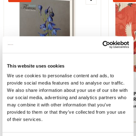
Toevoegen
aan
verlanglijst
This website uses cookies
We use cookies to personalise content and ads, to
provide social media features and to analyse our traffic.
We also share information about your use of our site with
Kaartenmapje met env, groot: Beautiful
Kaartenmapj
our social media, advertising and analytics partners who
Flowers, Ingrid Smuling
haori with 
may combine it with other information that you’ve
Rijksmuseu
€ 9,99
provided to them or that they’ve collected from your use
€ 9,99
of their services.
Bekijk alles van Kaartenmapjes