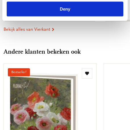
Rijksmuseum A'dam
€ 9,99
Deny
€ 9,99
Bekijk alles van Vierkant
Andere klanten bekeken ook
Bestseller!
Toevoegen
aan
verlanglijst