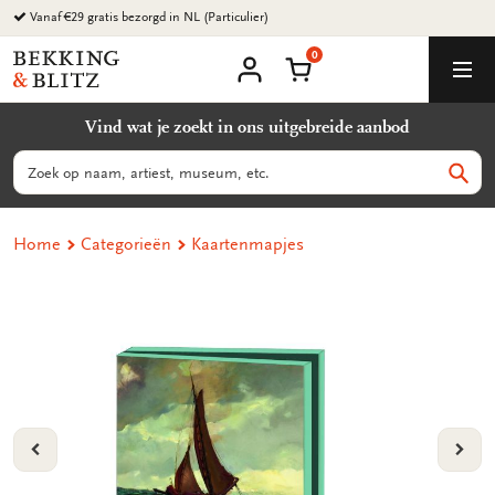
Ga
naar
0
content
Bekking
Winkelmand
Men
&
Mijn
account
Blitz
Vind wat je zoekt in ons uitgebreide aanbod
Uitgevers
B.V.
Zoeken
Zoek
Home
Categorieën
Kaartenmapjes
VORIGE
VOL