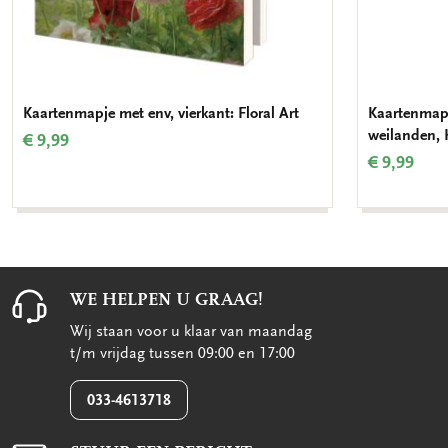
Kaartenmapje met env, vierkant: Floral Art
Kaartenmapj
weilanden, 
€ 9,99
€ 9,99
WE HELPEN U GRAAG!
Wij staan voor u klaar van maandag
t/m vrijdag tussen 09:00 en 17:00
033-4613718