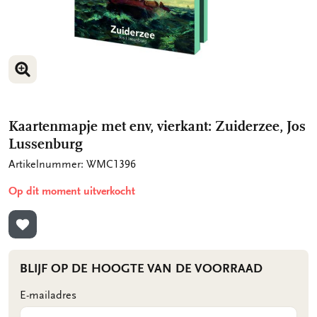
VERGROOT AFBEELDING
VERGROOT AFBEELDING
Kaartenmapje met env, vierkant: Zuiderzee, Jos
Lussenburg
Artikelnummer: WMC1396
Op dit moment uitverkocht
TOEVOEGEN AAN VERLANGLIJST
BLIJF OP DE HOOGTE VAN DE VOORRAAD
E-mailadres