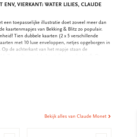
ENV, VIERKANT: WATER LILIES, CLAUDE
 een toepasselijke illustratie doet zoveel meer dan
de kaartenmapjes van Bekking & Blitz zo populair.
nheid! Tien dubbele kaarten (2 x 5 verschillende
kaarten met 10 luxe enveloppen, netjes opgeborgen in
. Op de achterkant van het mapje staan de
d. Zo vindt u snel de kaart die u nodig heeft. De
ten zijn blanco. Alle ruimte dus voor uw persoonlijke
cm - Set van 10 dubbele kaarten met enveloppen - 2 x 5
eel
apier - Totale gewicht 152 gram
ia
st
tsApp
-
ail
Bekijk alles van Claude Monet