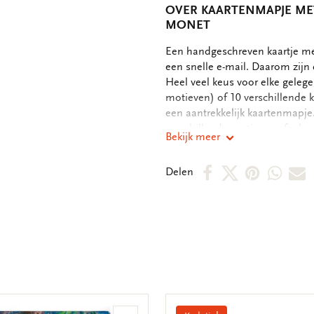
OVER KAARTENMAPJE MET 
MONET
OMSCHRIJVING
Een handgeschreven kaartje met
een snelle e-mail. Daarom zijn 
Heel veel keus voor elke gelege
motieven) of 10 verschillende 
een aantrekkelijk kaartenmapje
verschillende motieven afgebeel
Bekijk meer
binnenkant van de dubbele kaar
boodschap. - 14,5 x 14,5 x 1,5 
Deel
Deel
Deel
Deel
D
Delen
motieven - 240 grms off white p
op
op
via
via
v
Facebook
X
Pintere
Wha
E
m