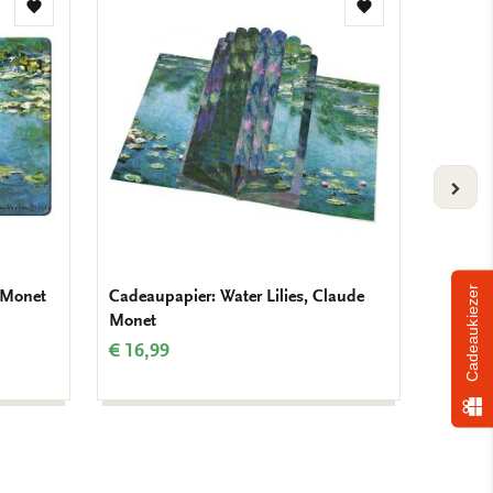
Toevoegen
Toevoegen
aan
aan
verlanglijst
verlanglijst
VOLG
Cadeaukiezer
e Monet
Cadeaupapier: Water Lilies, Claude
L-mapje
Monet
Claude
€ 16,99
€ 3,50