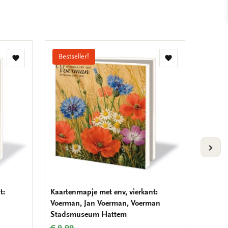
Bestseller!
Bestse
Toevoegen
Toevoegen
aan
aan
verlanglijst
verlanglijst
VOLG
t:
Kaartenmapje met env, vierkant:
Kaarten
Voerman, Jan Voerman, Voerman
Woman 
Stadsmuseum Hattem
Cranes
A'dam