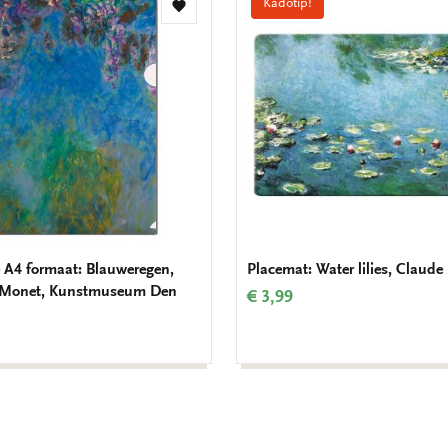
Kadotip!
Toevoegen
aan
verlanglijst
 A4 formaat: Blauweregen,
Placemat: Water lilies, Claud
 Monet, Kunstmuseum Den
€ 3,99