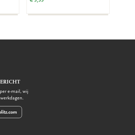
€ 9,99
€ 9,99
BERICHT
per e-mail, wij
 werkdagen.
litz.com