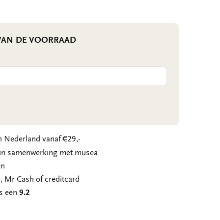
 VAN DE VOORRAAD
 Nederland vanaf €29,-
n in samenwerking met musea
en
, Mr Cash of creditcard
ns een
9.2