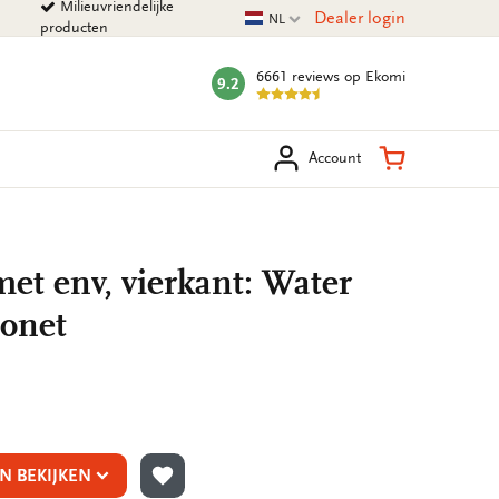
Milieuvriendelijke
Huidige taal
Dealer login
NL
producten
6661 reviews
op Ekomi
9.2
mark:
eken
Winkelman
Account
et env, vierkant: Water
Monet
N BEKIJKEN
TOEVOEGEN AAN VERLANGLIJST