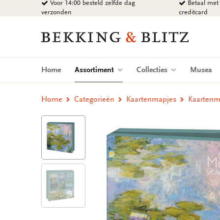
Voor 14:00 besteld zelfde dag
Betaal met 
Ga
verzonden
creditcard
naar
content
Bekking
&
Blitz
Uitgevers
(current)
Home
Assortiment
Collecties
Musea
B.V.
Home
Categorieën
Kaartenmapjes
Kaartenma