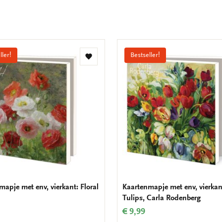
ller!
Bestseller!
Toevoegen
aan
verlanglijst
mapje met env, vierkant: Floral
Kaartenmapje met env, vierkan
Tulips, Carla Rodenberg
€ 9,99