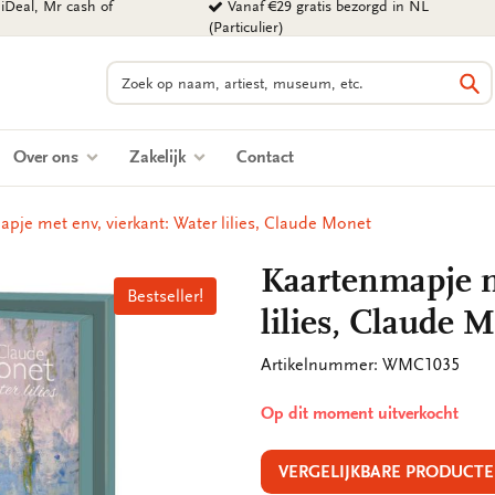
iDeal, Mr cash of
Vanaf €29 gratis bezorgd in NL
(Particulier)
Zoeken
Zo
Over ons
Zakelijk
Contact
pje met env, vierkant: Water lilies, Claude Monet
Kaartenmapje m
Bestseller!
Bestseller!
lilies, Claude 
Artikelnummer: WMC1035
Op dit moment uitverkocht
VERGELIJKBARE PRODUCTE