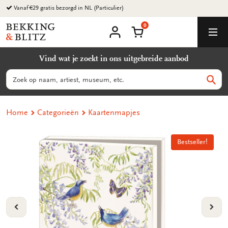
Ga
Vanaf €29 gratis bezorgd in NL (Particulier)
naar
0
content
Bekking
Winkelmand
Men
&
Mijn
account
Blitz
Vind wat je zoekt in ons uitgebreide aanbod
Uitgevers
B.V.
Zoeken
Zoek
Home
Categorieën
Kaartenmapjes
Bestseller!
Bestseller!
VORIGE
VOL