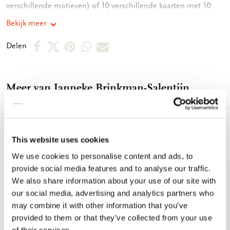
verschillende motieven) of 10 verschillende kaarten met 10
luxe enveloppen, netjes opgeborgen in een aantrekkelijk
Bekijk meer
kaartenmapje. Op de achterkant van het mapje staan de
verschillende motieven afgebeeld. Zo vindt u snel de kaart die
Deel
Deel
Deel
Deel
Deel
Delen
u nodig heeft. De binnenkant van de dubbele kaarten zijn
op
op
via
via
via
blanco. Alle ruimte dus voor uw persoonlijke boodschap. -
14,5 x 14,5 x 1,5 cm - Set van 10 dubbele kaarten met
Facebook
X
Pinterest
WhatsApp
E-
enveloppen - 2 x 5 motieven - 240 grms off white papier -
Meer van Janneke Brinkman-Salentijn
mail
Totale gewicht 152 gram **OVER DE KUNSTENAAR,
JANNEKE BRINKMAN:** Janneke Brinkman (1948) is
specialist in botanisch schilderen. Ze voltooide haar studie
biologie aan de Vrije Universiteit in Amsterdam. Daar ontdekte
Toevoegen
aan
This website uses cookies
ze haar talent om heel precies en gedetailleerd te tekenen. Ze
verlanglijst
daagt zichzelf uit om bloemen botanisch goed op papier te
We use cookies to personalise content and ads, to
krijgen. Het meest houdt ze ervan om wetenschap en kunst
provide social media features and to analyse our traffic.
op harmonieuze wijze te combineren. Ze past de
We also share information about your use of our site with
aquareltechniek toe omdat deze heel geschikt is om de
our social media, advertising and analytics partners who
heldere kleuren van bloemen en planten goed weer te geven.
may combine it with other information that you’ve
Met haar werk wil ze de pracht én de kwetsbaarheid van onze
provided to them or that they’ve collected from your use
natuur onder de aandacht brengen
of their services.