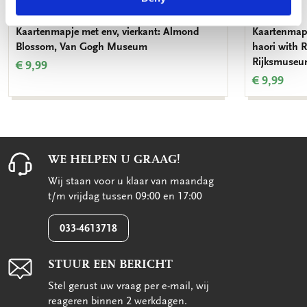
Kaartenmapje met env, vierkant: Almond
Kaartenmapj
Blossom, Van Gogh Museum
haori with 
Rijksmuseu
€ 9,99
€ 9,99
WE HELPEN U GRAAG!
Wij staan voor u klaar van maandag
t/m vrijdag tussen 09:00 en 17:00
033-4613718
STUUR EEN BERICHT
Stel gerust uw vraag per e-mail, wij
reageren binnen 2 werkdagen.