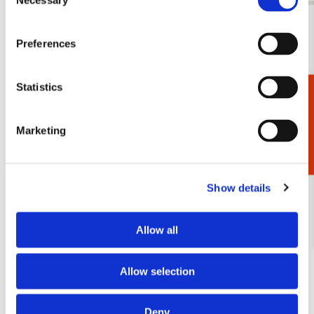
Necessary
Selection
Bekijk alles van Bijzondere cadeaus voor hem
Preferences
Andere klanten bekeken ook
Statistics
Cadeaukiezer
Bestseller!
Marketing
Toevoegen
aan
verlanglijst
Show details
Allow all
Allow selection
Deny