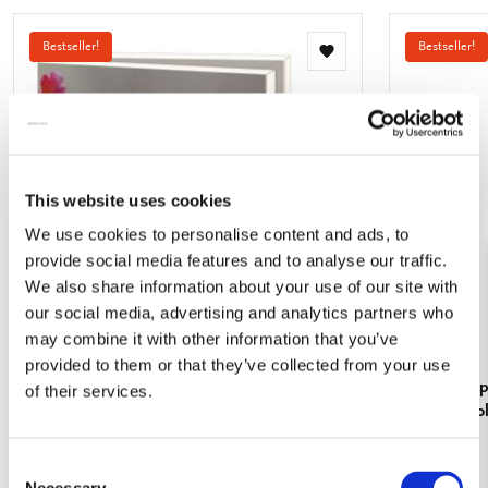
Bestseller!
Bestseller!
Toevoegen
aan
verlanglijst
This website uses cookies
We use cookies to personalise content and ads, to
provide social media features and to analyse our traffic.
We also share information about your use of our site with
our social media, advertising and analytics partners who
may combine it with other information that you’ve
provided to them or that they’ve collected from your use
Kaartenmapje met env, vierkant: Tuinvogels,
Kaartenmapj
of their services.
Vogelbescherming Nederland
Vermeer, Co
€ 9,99
€ 9,99
Consent