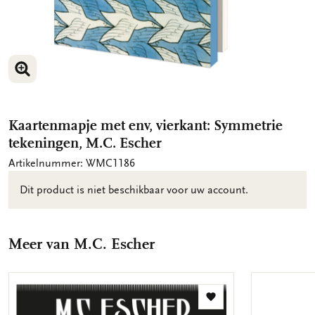
VERGROOT AFBEELDING
VERGROOT AFBEELDING
Kaartenmapje met env, vierkant: Symmetrie
tekeningen, M.C. Escher
Artikelnummer: WMC1186
Dit product is niet beschikbaar voor uw account.
Meer van M.C. Escher
Toevoegen
aan