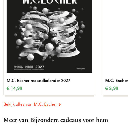
verlanglijst
M.C. Escher maandkalender 2027
M.C. Esche
€ 14,99
€ 8,99
Bekijk alles van M.C. Escher
Meer van Bijzondere cadeaus voor hem