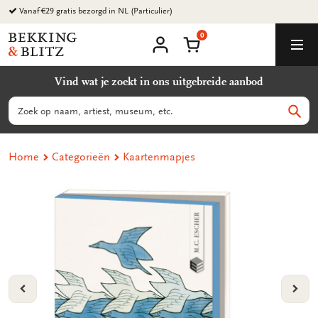
Ga
Vanaf €29 gratis bezorgd in NL (Particulier)
naar
0
content
Bekking
Winkelmand
Men
&
Mijn
account
Blitz
Vind wat je zoekt in ons uitgebreide aanbod
Uitgevers
B.V.
Zoeken
Zoek
Home
Categorieën
Kaartenmapjes
VORIGE
VOL