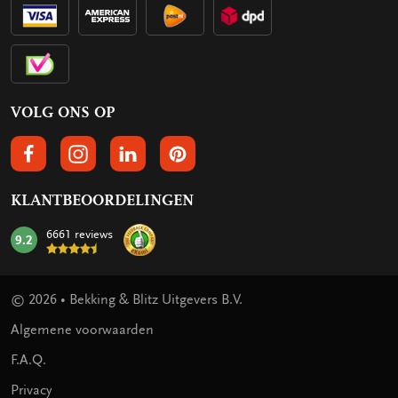
VOLG ONS OP
VOLGS ONS OP FACEBOOK
VOLG ONS OP INSTAGRAM
VOLG ONS OP LINKEDIN
VOLG ONS OP PINTEREST
KLANTBEOORDELINGEN
6661 reviews
9.2
mark:
© 2026 • Bekking & Blitz Uitgevers B.V.
Algemene voorwaarden
F.A.Q.
Privacy