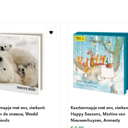
Toevoegen
aan
verlanglijst
mapje met env, vierkant:
Kaartenmapje met env, vierkan
in de sneeuw, Wereld
Happy Seasons, Martine van
fonds
Nieuwenhuyzen, Amnesty