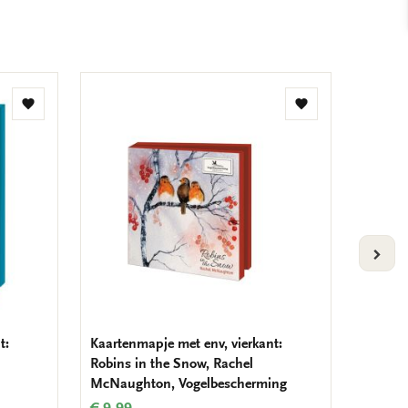
Toevoegen
Toevoegen
aan
aan
verlanglijst
verlanglijst
VOLG
t:
Kaartenmapje met env, vierkant:
Kaarten
Robins in the Snow, Rachel
Winter 
McNaughton, Vogelbescherming
Natuu