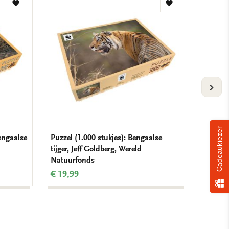
Toevoegen
Toevoegen
aan
aan
verlanglijst
verlanglijst
VOLG
Cadeaukiezer
engaalse
Puzzel (1.000 stukjes): Bengaalse
Kaarten
tijger, Jeff Goldberg, Wereld
Dieren 
Natuurfonds
Natuur
€ 19,99
€ 9,99