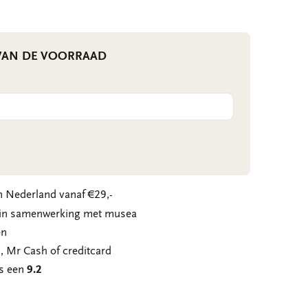
 VAN DE VOORRAAD
 Nederland vanaf €29,-
n in samenwerking met musea
en
, Mr Cash of creditcard
ns een
9.2