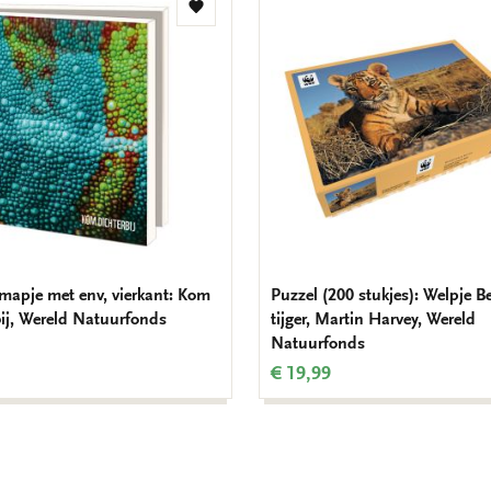
Toevoegen
aan
verlanglijst
mapje met env, vierkant: Kom
Puzzel (200 stukjes): Welpje B
bij, Wereld Natuurfonds
tijger, Martin Harvey, Wereld
Natuurfonds
€ 19,99