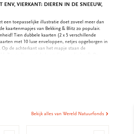
 ENV, VIERKANT: DIEREN IN DE SNEEUW,
 een toepasselijke illustratie doet zoveel meer dan
de kaartenmapjes van Bekking & Blitz zo populair.
nheid! Tien dubbele kaarten (2 x 5 verschillende
kaarten met 10 luxe enveloppen, netjes opgeborgen in
. Op de achterkant van het mapje staan de
d. Zo vindt u snel de kaart die u nodig heeft. De
ten zijn blanco. Alle ruimte dus voor uw persoonlijke
cm - Set van 10 dubbele kaarten met enveloppen - 2 x 5
eel
apier - Totale gewicht 152 gram
ia
st
tsApp
-
ail
Bekijk alles van Wereld Natuurfonds