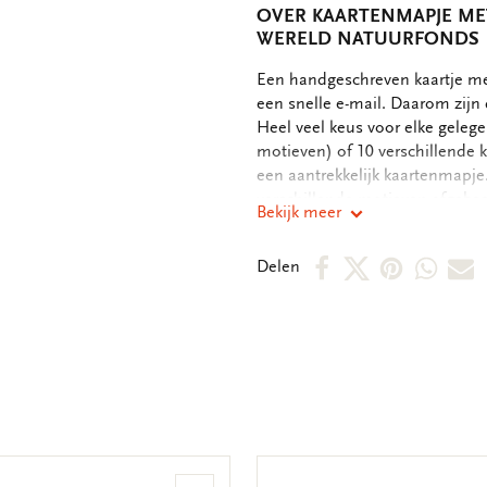
OVER KAARTENMAPJE MET
WERELD NATUURFONDS
OMSCHRIJVING
Een handgeschreven kaartje met
een snelle e-mail. Daarom zijn 
Heel veel keus voor elke gelege
motieven) of 10 verschillende 
een aantrekkelijk kaartenmapje
verschillende motieven afgebeel
Bekijk meer
binnenkant van de dubbele kaar
boodschap. - 14,5 x 14,5 x 1,5 
Deel
Deel
Deel
Deel
D
Delen
motieven - 240 grms off white p
op
op
via
via
v
Facebook
X
Pintere
Wha
E
m