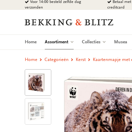
Voor 14:00 besteld zelfde dag
Betaal met 
Ga
verzonden
creditcard
naar
content
Bekking
&
Blitz
Uitgevers
(current)
Home
Assortiment
Collecties
Musea
B.V.
Home
Categorieën
Kerst
Kaartenmapje met e