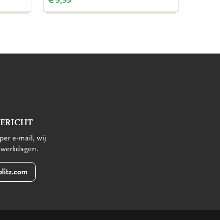
€ 9,99
€ 9,99
BERICHT
per e-mail, wij
 werkdagen.
litz.com