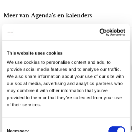
op
op
via
via
via
Facebook
X
Pinterest
WhatsApp
E-
Meer van Agenda’s en kalenders
mail
Toevoegen
aan
verlanglijst
This website uses cookies
We use cookies to personalise content and ads, to
provide social media features and to analyse our traffic.
We also share information about your use of our site with
our social media, advertising and analytics partners who
may combine it with other information that you’ve
provided to them or that they’ve collected from your use
of their services.
Consent
Athena A4 Docentenagenda 2026-2027
Artemis A5
Necessary