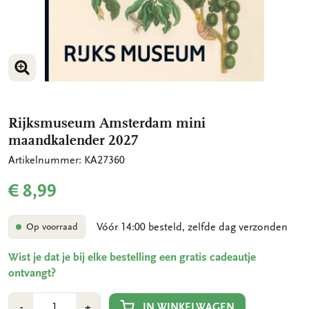
VERGROOT AFBEELDING
VERGROOT AFBEELDING
Rijksmuseum Amsterdam mini
maandkalender 2027
Artikelnummer: KA27360
€ 8,99
Vóór 14:00 besteld, zelfde dag verzonden
Op voorraad
Wist je dat je bij elke bestelling een gratis cadeautje
ontvangt?
Aantal
Min
Plus
IN WINKELWAGEN
-
+