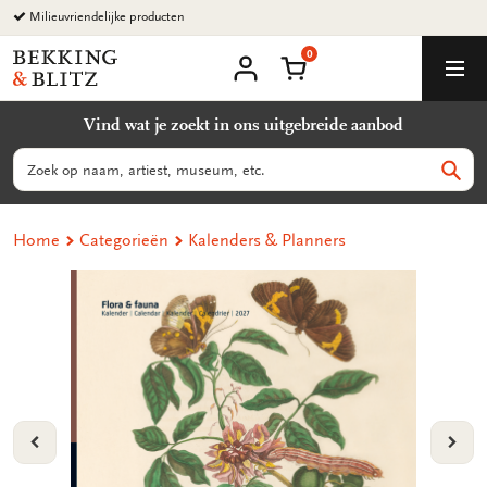
Ga
Milieuvriendelijke producten
naar
0
content
Bekking
Winkelmand
Men
&
Mijn
account
Blitz
Vind wat je zoekt in ons uitgebreide aanbod
Uitgevers
B.V.
Zoeken
Zoek
Home
Categorieën
Kalenders & Planners
VORIGE
VOL