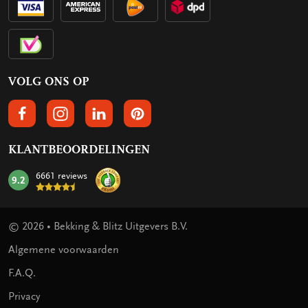
VOLG ONS OP
VOLGS ONS OP FACEBOOK
VOLG ONS OP INSTAGRAM
VOLG ONS OP LINKEDIN
VOLG ONS OP PINTEREST
KLANTBEOORDELINGEN
6661 reviews
9.2
mark:
© 2026 • Bekking & Blitz Uitgevers B.V.
Algemene voorwaarden
F.A.Q.
Privacy