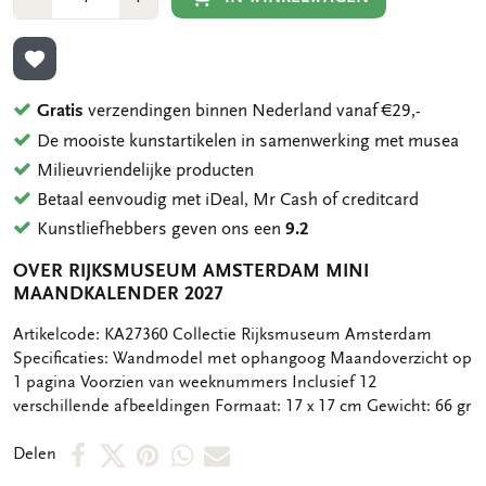
1
1
TOEVOEGEN AAN VERLANGLIJST
Gratis
verzendingen binnen Nederland vanaf €29,-
De mooiste kunstartikelen in samenwerking met musea
Milieuvriendelijke producten
Betaal eenvoudig met iDeal, Mr Cash of creditcard
Kunstliefhebbers geven ons een
9.2
OVER RIJKSMUSEUM AMSTERDAM MINI
MAANDKALENDER 2027
OMSCHRIJVING
Artikelcode: KA27360 Collectie Rijksmuseum Amsterdam
Specificaties: Wandmodel met ophangoog Maandoverzicht op
1 pagina Voorzien van weeknummers Inclusief 12
verschillende afbeeldingen Formaat: 17 x 17 cm Gewicht: 66 gr
Deel
Deel
Deel
Deel
Deel
Delen