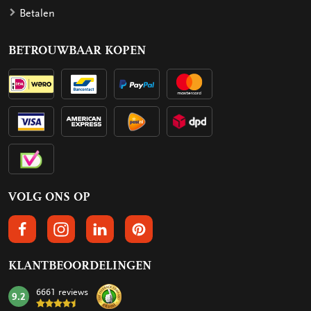
Betalen
BETROUWBAAR KOPEN
VOLG ONS OP
VOLGS ONS OP FACEBOOK
VOLG ONS OP INSTAGRAM
VOLG ONS OP LINKEDIN
VOLG ONS OP PINTEREST
KLANTBEOORDELINGEN
6661 reviews
9.2
mark: