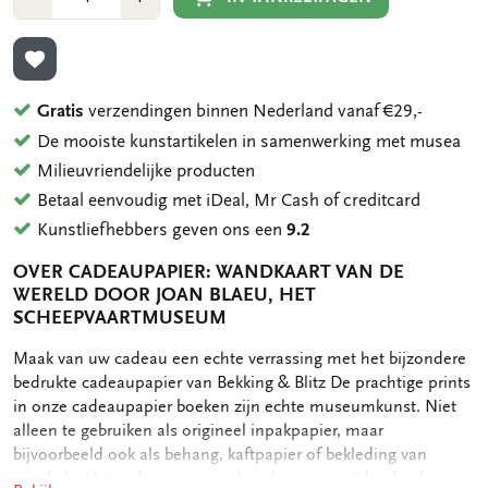
1
1
TOEVOEGEN AAN VERLANGLIJST
Gratis
verzendingen binnen Nederland vanaf €29,-
De mooiste kunstartikelen in samenwerking met musea
Milieuvriendelijke producten
Betaal eenvoudig met iDeal, Mr Cash of creditcard
Kunstliefhebbers geven ons een
9.2
OVER CADEAUPAPIER: WANDKAART VAN DE
WERELD DOOR JOAN BLAEU, HET
SCHEEPVAARTMUSEUM
OMSCHRIJVING
Maak van uw cadeau een echte verrassing met het bijzondere
bedrukte cadeaupapier van Bekking & Blitz De prachtige prints
in onze cadeaupapier boeken zijn echte museumkunst. Niet
alleen te gebruiken als origineel inpakpapier, maar
bijvoorbeeld ook als behang, kaftpapier of bekleding van
meubels. Het cadeaupapier is handig verzameld in boekvorm: