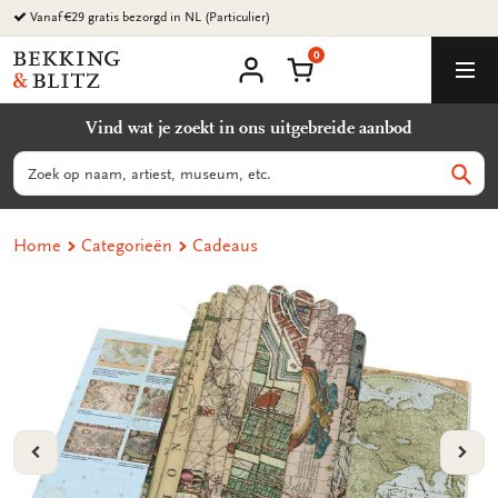
Ga
Vanaf €29 gratis bezorgd in NL (Particulier)
naar
0
content
Bekking
Winkelmand
Men
&
Mijn
account
Blitz
Vind wat je zoekt in ons uitgebreide aanbod
Uitgevers
B.V.
Zoeken
Zoek
Home
Categorieën
Cadeaus
VORIGE
VOL