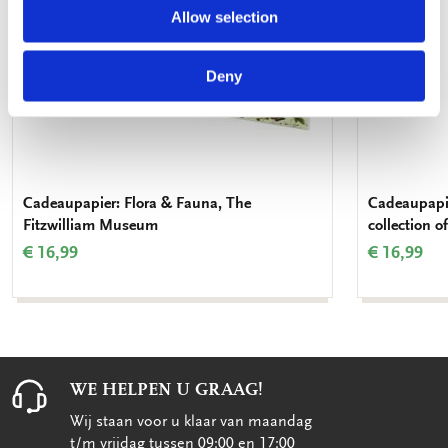
Allow selection
Deny
Cadeaupapier: Flora & Fauna, The
Cadeaupapie
Fitzwilliam Museum
collection o
€ 16,99
€ 16,99
WE HELPEN U GRAAG!
Wij staan voor u klaar van maandag
t/m vrijdag tussen 09:00 en 17:00