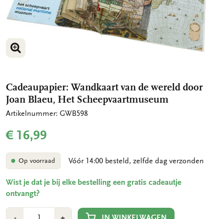
VERGROOT AFBEELDING
VERGROOT AFBEELDING
VERGROOT AFBEELDING
Cadeaupapier: Wandkaart van de wereld door
Joan Blaeu, Het Scheepvaartmuseum
Artikelnummer: GWB598
€ 16,99
Vóór 14:00 besteld, zelfde dag verzonden
Op voorraad
Wist je dat je bij elke bestelling een gratis cadeautje
ontvangt?
Aantal
Min
Plus
IN WINKELWAGEN
-
+