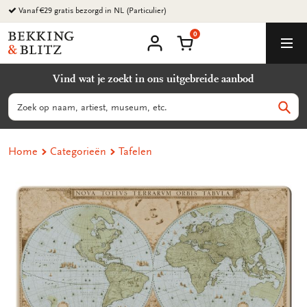
Ga
naar
0
content
Bekking
Winkelmand
Men
&
Mijn
account
Blitz
Vind wat je zoekt in ons uitgebreide aanbod
Uitgevers
B.V.
Zoeken
Zoek
Home
Categorieën
Tafelen