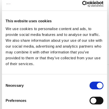
L-mapje A4 formaat: Wandkaart van de
wereld door Joan Blaeu, Het
This website uses cookies
Scheepvaartmuseum
€ 3,50
We use cookies to personalise content and ads, to
provide social media features and to analyse our traffic.
We also share information about your use of our site with
Bekijk alles van Joan Blaeu
our social media, advertising and analytics partners who
may combine it with other information that you’ve
Meer van Het Scheepvaartmuseum
provided to them or that they’ve collected from your use
of their services.
Toevoegen
aan
Consent
verlanglijst
Necessary
Selection
Preferences