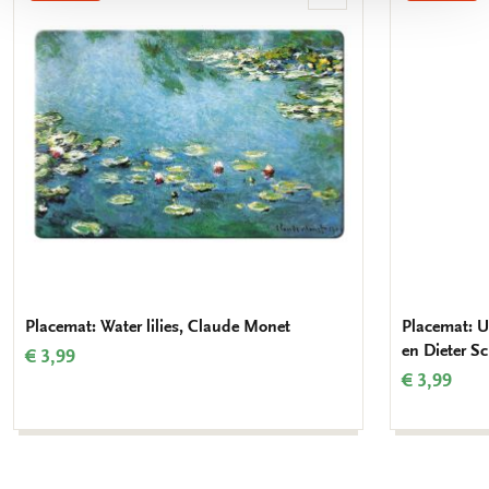
aan
verlanglijst
Placemat: Water lilies, Claude Monet
Placemat: Ui
en Dieter S
€ 3,99
€ 3,99