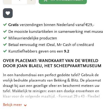
1
1
TOEVOEGEN AAN VERLANGLIJST
Gratis
verzendingen binnen Nederland vanaf €29,-
De mooiste kunstartikelen in samenwerking met musea
Milieuvriendelijke producten
Betaal eenvoudig met iDeal, Mr Cash of creditcard
Kunstliefhebbers geven ons een
9.2
OVER PLACEMAT: WANDKAART VAN DE WERELD
DOOR JOAN BLAEU, HET SCHEEPVAARTMUSEUM
OMSCHRIJVING
In een handomdraai een perfect gedekte tafel? Gebruik de
vrolijk bedrukte placemats van Bekking & Blitz. De placemat
draagt bij aan een gezellige sfeer en beschermt meteen uw
tafel. Makkelijk te reinigen: even een doekje eroverheen en
klaar voor de volgende maaltijd. - Formaat 29 x 43 - Flexibel
materiaal: stone paper
Bekijk meer