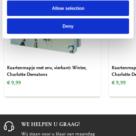
Allow selection
Deny
Kaartenmapje met env, vierkant: Winter,
Kaartenmapj
Charlotte Dematons
Charlotte 
€ 9,99
€ 9,99
WE HELPEN U GRAAG!
Wij staan voor u klaar van maandag