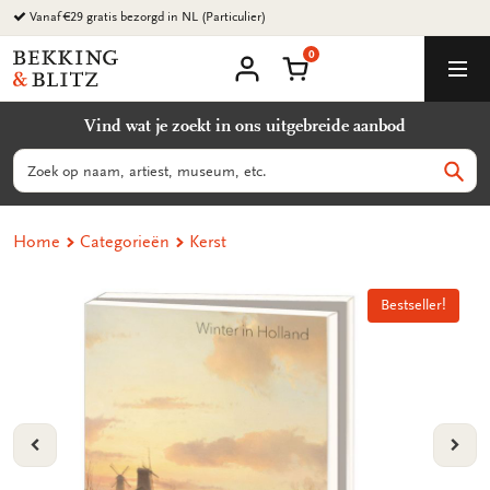
Ga
Vanaf €29 gratis bezorgd in NL (Particulier)
naar
0
content
Bekking
Winkelmand
Men
&
Mijn
account
Blitz
Vind wat je zoekt in ons uitgebreide aanbod
Uitgevers
B.V.
Zoeken
Zoek
Home
Categorieën
Kerst
Bestseller!
Bestseller!
VORIGE
VOL