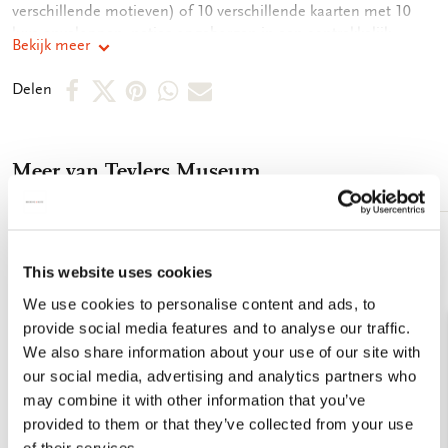
verschillende motieven) of 10 verschillende kaarten met 10
luxe enveloppen, netjes opgeborgen in een aantrekkelijk
Bekijk meer
kaartenmapje. Op de achterkant van het mapje staan de
verschillende motieven afgebeeld. Zo vindt u snel de kaart die
Deel
Deel
Deel
Deel
Deel
Delen
u nodig heeft. De binnenkant van de dubbele kaarten zijn
op
op
via
via
via
blanco. Alle ruimte dus voor uw persoonlijke boodschap. -
14,5 x 14,5 x 1,5 cm - Set van 10 dubbele kaarten met
Facebook
X
Pinterest
WhatsApp
E-
enveloppen - 5 x 2 motieven - 240 grms off white papier -
Meer van Teylers Museum
mail
Totale gewicht 152 gram
Toevoegen
aan
This website uses cookies
verlanglijst
We use cookies to personalise content and ads, to
provide social media features and to analyse our traffic.
We also share information about your use of our site with
our social media, advertising and analytics partners who
may combine it with other information that you’ve
provided to them or that they’ve collected from your use
of their services.