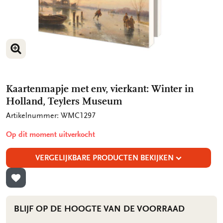
VERGROOT AFBEELDING
VERGROOT AFBEELDING
Kaartenmapje met env, vierkant: Winter in
Holland, Teylers Museum
Artikelnummer: WMC1297
Op dit moment uitverkocht
VERGELIJKBARE PRODUCTEN BEKIJKEN
TOEVOEGEN AAN VERLANGLIJST
BLIJF OP DE HOOGTE VAN DE VOORRAAD