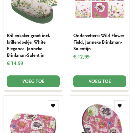
Brillenkoker groot incl.
Onderzetters: Wild Flower
brillendoekje: White
Field, Janneke Brinkman-
Elegance, Janneke
Salentijn
Brinkman-Salentijn
€ 12,99
€ 14,99
VOEG TOE
VOEG TOE
Toevoegen
Toevo
aan
aan
verlanglijst
verlang