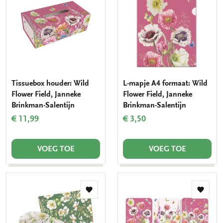
aan
aan
verlanglijst
verlang
Tissuebox houder: Wild
L-mapje A4 formaat: Wild
Flower Field, Janneke
Flower Field, Janneke
Brinkman-Salentijn
Brinkman-Salentijn
€ 11,99
€ 3,50
VOEG TOE
VOEG TOE
Toevoegen
Toevo
aan
aan
verlanglijst
verlang