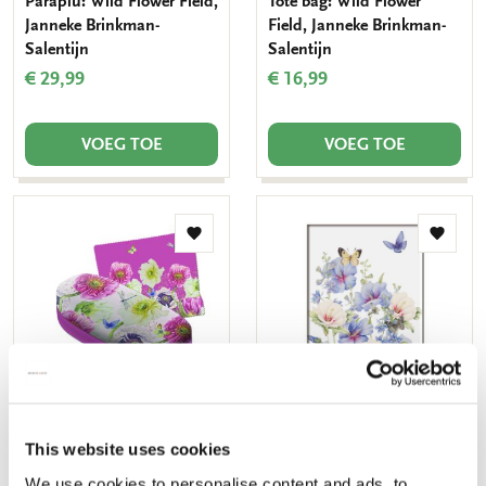
Paraplu: Wild Flower Field,
Tote bag: Wild Flower
Janneke Brinkman-
Field, Janneke Brinkman-
Salentijn
Salentijn
€ 29,99
€ 16,99
VOEG TOE
VOEG TOE
Toevoegen
Toevo
aan
aan
verlanglijst
verlang
Brillenkoker groot incl.
Koelkastmagneet:
This website uses cookies
brillendoekje: Wild Flower
Hibiscus, Janneke
We use cookies to personalise content and ads, to
Field, Janneke Brinkman-
Brinkman-Salentijn