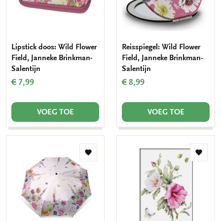
Lipstick doos: Wild Flower
Reisspiegel: Wild Flower
Field, Janneke Brinkman-
Field, Janneke Brinkman-
Salentijn
Salentijn
€ 7,99
€ 8,99
VOEG TOE
VOEG TOE
Toevoegen
Toevo
aan
aan
verlanglijst
verlang