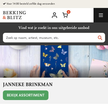
Ga
naar
0
content
Bekking
Winkelmand
Men
&
Mijn
account
Blitz
Vind wat je zoekt in ons uitgebreide aanbod
Uitgevers
B.V.
Zoeken
Zoek
JANNEKE BRINKMAN
BEKIJK ASSORTIMENT