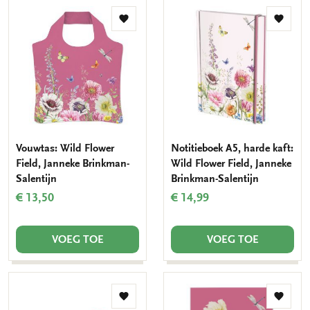
Toevoegen
Toevo
aan
aan
verlanglijst
verlang
Vouwtas: Wild Flower
Notitieboek A5, harde kaft:
Field, Janneke Brinkman-
Wild Flower Field, Janneke
Salentijn
Brinkman-Salentijn
€ 13,50
€ 14,99
VOEG TOE
VOEG TOE
Toevoegen
Toevo