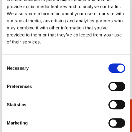
Salentijn
provide social media features and to analyse our traffic.
€ 3,50
We also share information about your use of our site with
€ 14,99
our social media, advertising and analytics partners who
may combine it with other information that you’ve
VOEG TOE
VOEG TOE
provided to them or that they’ve collected from your use
of their services.
Toevoegen
Consent
aan
Necessary
verlanglijst
Selection
Preferences
Statistics
Cadeaukiezer
Poster: Vogels in
blauweregen, Janneke
Marketing
Brinkman-Salentijn