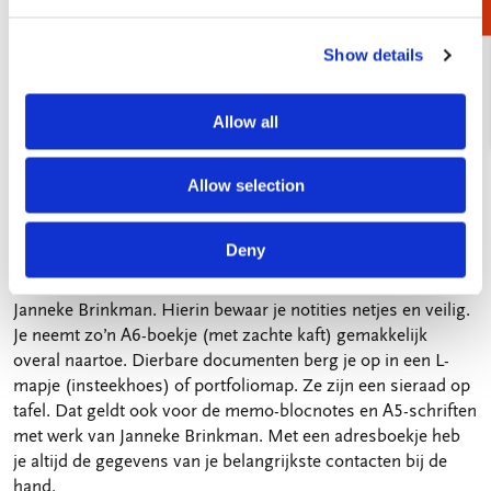
€ 9,99
Show details
VOEG TOE
Allow all
Vorige
Volgende
6 / 8
Allow selection
Notieboekjes, bewaarmapjes en
adressenboekjes
Deny
Heel inspiratievol zijn ook de notitieboekjes met werk van
Janneke Brinkman. Hierin bewaar je notities netjes en veilig.
Je neemt zo’n A6-boekje (met zachte kaft) gemakkelijk
overal naartoe. Dierbare documenten berg je op in een L-
mapje (insteekhoes) of portfoliomap. Ze zijn een sieraad op
tafel. Dat geldt ook voor de memo-blocnotes en A5-schriften
met werk van Janneke Brinkman. Met een adresboekje heb
je altijd de gegevens van je belangrijkste contacten bij de
hand.