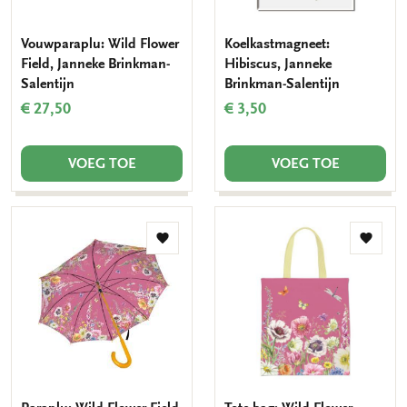
Vouwparaplu: Wild Flower
Koelkastmagneet:
Field, Janneke Brinkman-
Hibiscus, Janneke
Salentijn
Brinkman-Salentijn
€ 27,50
€ 3,50
VOEG TOE
VOEG TOE
Toevoegen
Toevo
aan
aan
verlanglijst
verlang