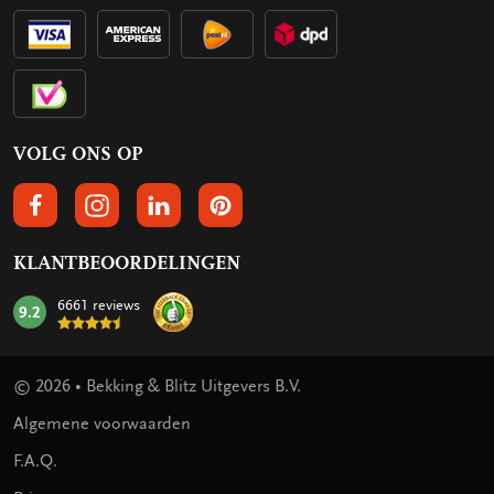
VOLG ONS OP
VOLGS ONS OP FACEBOOK
VOLG ONS OP INSTAGRAM
VOLG ONS OP LINKEDIN
VOLG ONS OP PINTEREST
KLANTBEOORDELINGEN
6661 reviews
9.2
mark:
© 2026 • Bekking & Blitz Uitgevers B.V.
Algemene voorwaarden
F.A.Q.