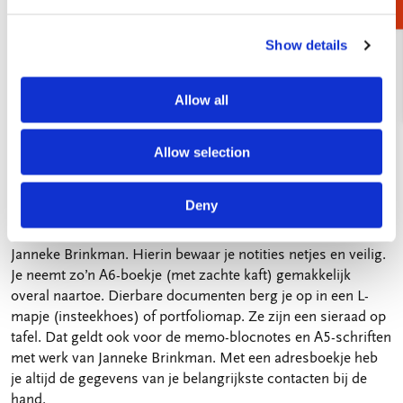
€ 19,99
Show details
VOEG TOE
Allow all
Vorige
Volgende
3 / 8
Allow selection
Notieboekjes, bewaarmapjes en
adressenboekjes
Deny
Heel inspiratievol zijn ook de notitieboekjes met werk van
Janneke Brinkman. Hierin bewaar je notities netjes en veilig.
Je neemt zo’n A6-boekje (met zachte kaft) gemakkelijk
overal naartoe. Dierbare documenten berg je op in een L-
mapje (insteekhoes) of portfoliomap. Ze zijn een sieraad op
tafel. Dat geldt ook voor de memo-blocnotes en A5-schriften
met werk van Janneke Brinkman. Met een adresboekje heb
je altijd de gegevens van je belangrijkste contacten bij de
hand.