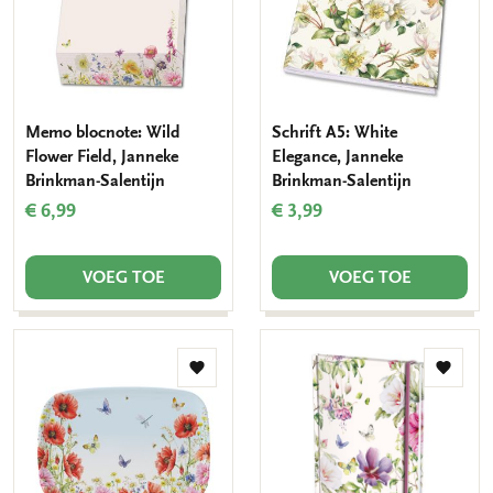
Memo blocnote: Wild
Schrift A5: White
Flower Field, Janneke
Elegance, Janneke
Brinkman-Salentijn
Brinkman-Salentijn
€ 6,99
€ 3,99
VOEG TOE
VOEG TOE
Toevoegen
Toevo
aan
aan
verlanglijst
verlang