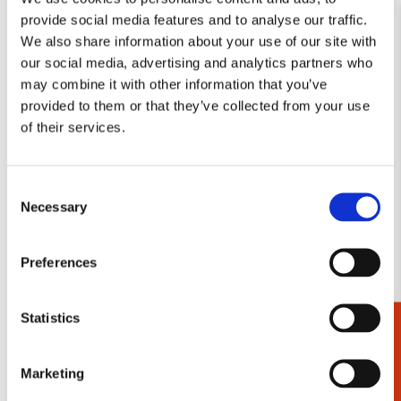
Salentijn
Salentijn
provide social media features and to analyse our traffic.
We also share information about your use of our site with
€ 7,99
€ 9,99
our social media, advertising and analytics partners who
may combine it with other information that you’ve
VOEG TOE
VOEG TOE
provided to them or that they’ve collected from your use
of their services.
Toevoegen
Consent
aan
Necessary
verlanglijst
Selection
Preferences
Statistics
Cadeaukiezer
Puzzel (1.000 stukjes):
Wild Flower Field, Janneke
Marketing
Brinkman-Salentijn