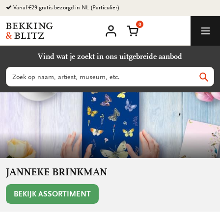
Ga
naar
0
content
Bekking
Winkelmand
Men
&
Mijn
account
Blitz
Vind wat je zoekt in ons uitgebreide aanbod
Uitgevers
B.V.
Zoeken
Zoek
JANNEKE BRINKMAN
BEKIJK ASSORTIMENT