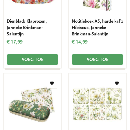
Dienblad: Klaprozen,
Notitieboek A5, harde kaft:
Janneke Brinkman-
Hibiscus, Janneke
Salentijn
Brinkman-Salentijn
€ 17,99
€ 14,99
VOEG TOE
VOEG TOE
Toevoegen
Toevo
aan
aan
verlanglijst
verlang