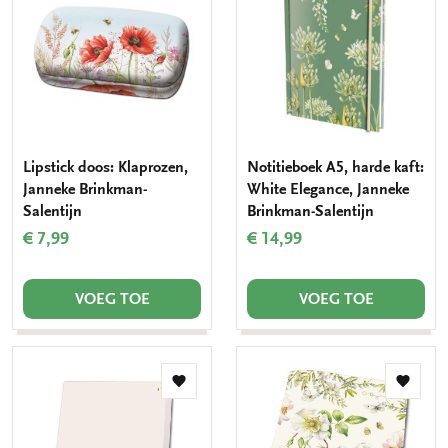
aan
aan
verlanglijst
verlang
Lipstick doos: Klaprozen,
Notitieboek A5, harde kaft:
Janneke Brinkman-
White Elegance, Janneke
Salentijn
Brinkman-Salentijn
€ 7,99
€ 14,99
VOEG TOE
VOEG TOE
Toevoegen
Toevo
aan
aan
verlanglijst
verlang