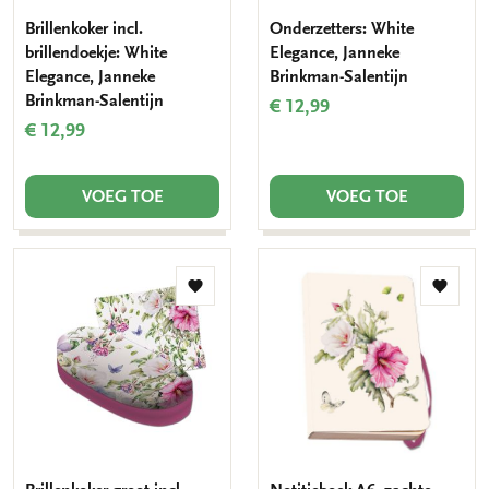
Brillenkoker incl.
Onderzetters: White
brillendoekje: White
Elegance, Janneke
Elegance, Janneke
Brinkman-Salentijn
Brinkman-Salentijn
€ 12,99
€ 12,99
VOEG TOE
VOEG TOE
Toevoegen
Toevo
aan
aan
verlanglijst
verlang