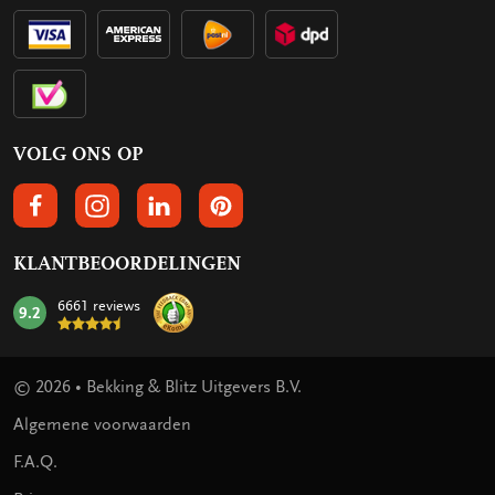
VOLG ONS OP
VOLGS ONS OP FACEBOOK
VOLG ONS OP INSTAGRAM
VOLG ONS OP LINKEDIN
VOLG ONS OP PINTEREST
KLANTBEOORDELINGEN
6661 reviews
9.2
mark:
© 2026 • Bekking & Blitz Uitgevers B.V.
Algemene voorwaarden
F.A.Q.