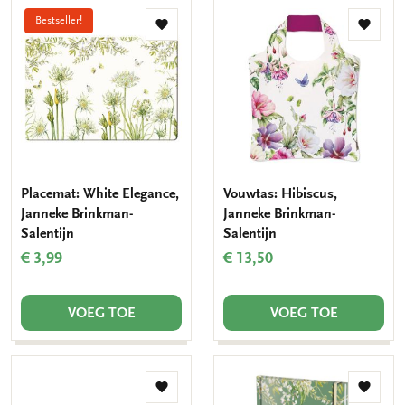
Bestseller!
Toevoegen
Toevo
aan
aan
verlanglijst
verlang
Placemat: White Elegance,
Vouwtas: Hibiscus,
Janneke Brinkman-
Janneke Brinkman-
Salentijn
Salentijn
€ 3,99
€ 13,50
VOEG TOE
VOEG TOE
Toevoegen
Toevo