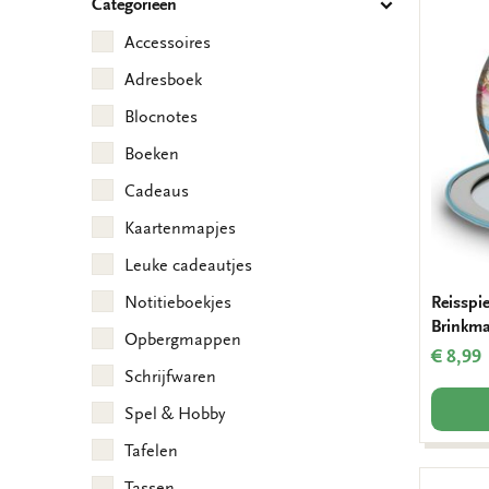
Categorieën
Accessoires
Adresboek
Blocnotes
Boeken
Cadeaus
Kaartenmapjes
Leuke cadeautjes
Reisspi
Notitieboekjes
Brinkm
Opbergmappen
€ 8,99
Schrijfwaren
Spel & Hobby
Tafelen
Tassen