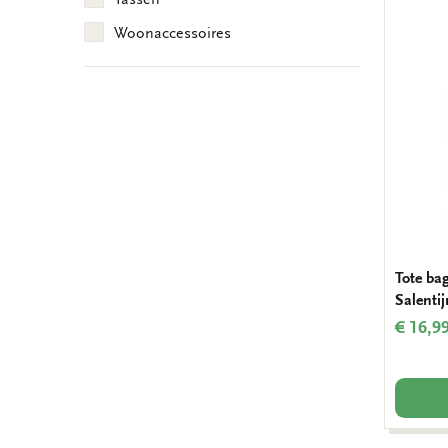
Woonaccessoires
Tote ba
Salentij
€ 16,9