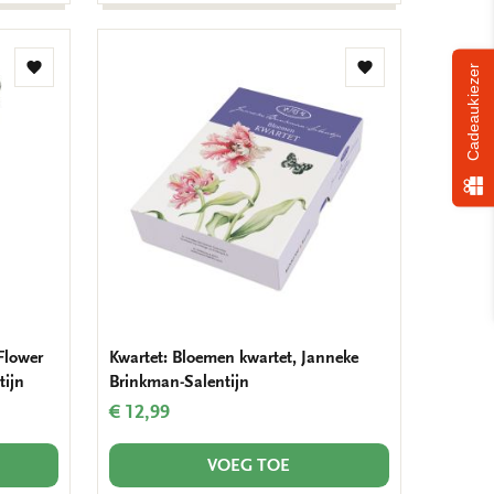
Cadeaukiezer
Toevoegen
Toevoegen
aan
aan
verlanglijst
verlanglijst
Flower
Kwartet: Bloemen kwartet, Janneke
tijn
Brinkman-Salentijn
€ 12,99
VOEG TOE