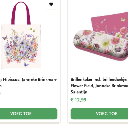
Toevoegen
aan
verlanglijst
g: Hibiscus, Janneke Brinkman-
Brillenkoker incl. brillendoekje
n
Flower Field, Janneke Brinkma
Salentijn
9
€ 12,99
VOEG TOE
VOEG TOE