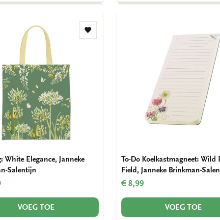
Toevoegen
aan
verlanglijst
g: White Elegance, Janneke
To-Do Koelkastmagneet: Wild 
n-Salentijn
Field, Janneke Brinkman-Salen
9
€ 8,99
VOEG TOE
VOEG TOE