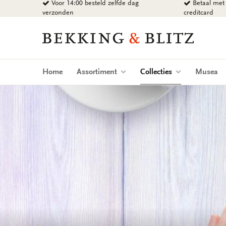
Voor 14:00 besteld zelfde dag
Betaal met 
Ga
verzonden
creditcard
naar
content
Bekking
&
Blitz
Uitgevers
(current)
Home
Assortiment
Collecties
Musea
B.V.