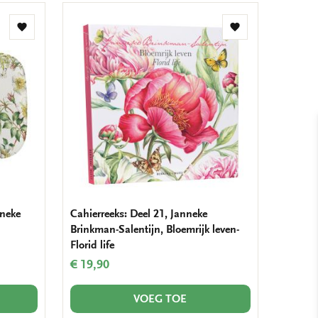
Toevoegen
Toevoegen
aan
aan
verlanglijst
verlanglijst
nneke
Cahierreeks: Deel 21, Janneke
Brinkman-Salentijn, Bloemrijk leven-
Florid life
€ 19,90
VOEG TOE