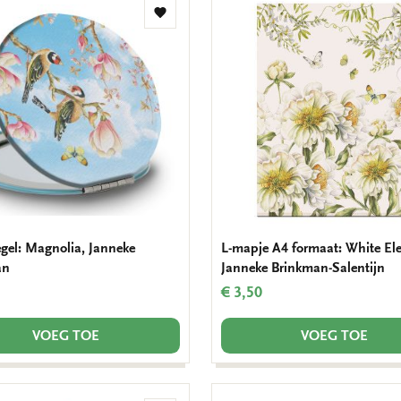
Toevoegen
aan
verlanglijst
egel: Magnolia, Janneke
L-mapje A4 formaat: White El
an
Janneke Brinkman-Salentijn
€ 3,50
VOEG TOE
VOEG TOE