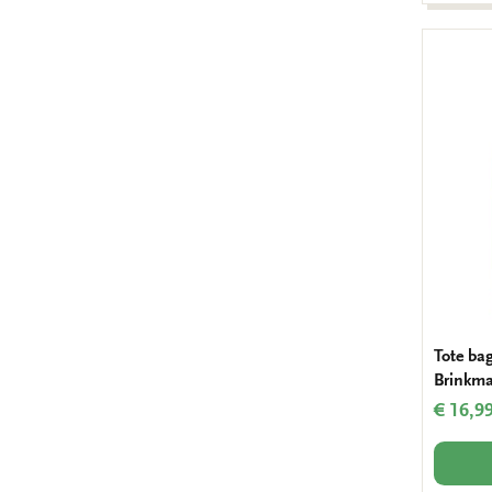
Tote ba
Brinkma
€ 16,9