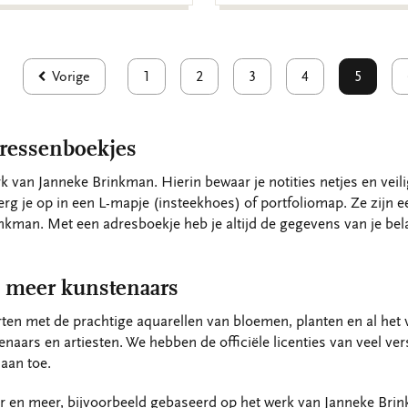
Vorige
1
2
3
4
5
dressenboekjes
rk van Janneke Brinkman. Hierin bewaar je notities netjes en veil
g je op in een L-mapje (insteekhoes) of portfoliomap. Ze zijn e
kman. Met een adresboekje heb je altijd de gegevens van je bela
 meer kunstenaars
ten met de prachtige aquarellen van bloemen, planten en al het vr
enaars en artiesten. We hebben de officiële licenties van veel v
aan toe.
er en meer, bijvoorbeeld gebaseerd op het werk van Janneke Bri