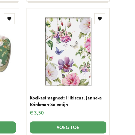
Toevoegen
Toevoegen
aan
aan
verlanglijst
verlanglijst
Koelkastmagneet: Hibiscus, Janneke
Brinkman-Salentijn
€ 3,50
VOEG TOE