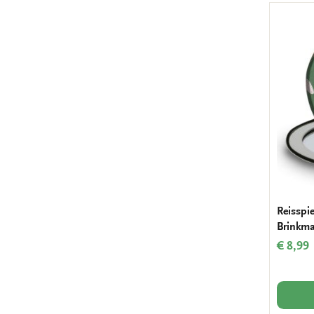
Reisspi
Brinkma
€ 8,99