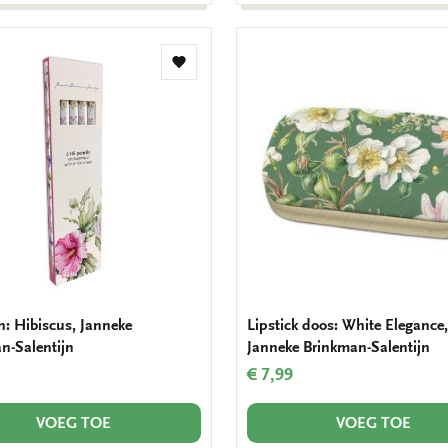
Toevoegen
aan
verlanglijst
n: Hibiscus, Janneke
Lipstick doos: White Elegance,
n-Salentijn
Janneke Brinkman-Salentijn
€ 7,99
VOEG TOE
VOEG TOE