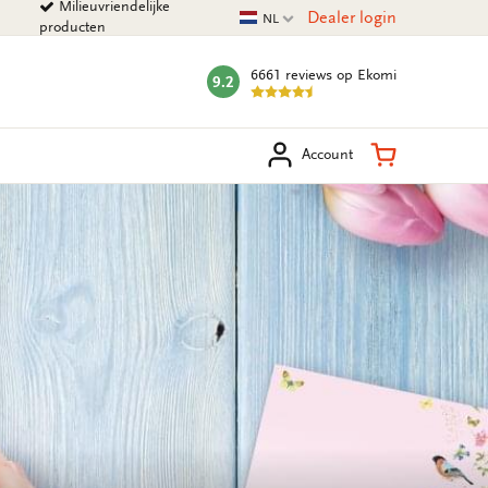
Milieuvriendelijke
Huidige taal
Dealer login
NL
producten
6661 reviews
op Ekomi
9.2
mark:
eken
Winkelman
Account