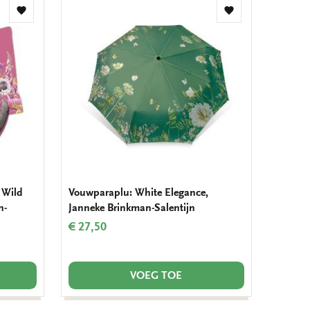
Toevoegen
Toevoegen
aan
aan
verlanglijst
verlanglijst
: Wild
Vouwparaplu: White Elegance,
n-
Janneke Brinkman-Salentijn
€ 27,50
VOEG TOE