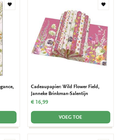
Toevoegen
Toevoegen
aan
aan
verlanglijst
verlanglijst
egance,
Cadeaupapier: Wild Flower Field,
Janneke Brinkman-Salentijn
€ 16,99
VOEG TOE