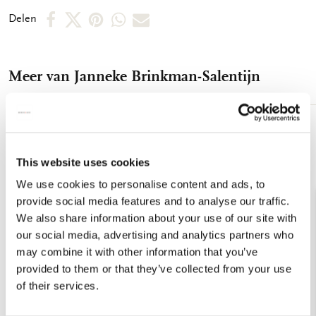
Deel
Deel
Deel
Deel
Deel
Delen
op
op
via
via
via
Facebook
X
Pinterest
WhatsApp
E-
Meer van Janneke Brinkman-Salentijn
mail
Toevoegen
aan
verlanglijst
This website uses cookies
We use cookies to personalise content and ads, to
provide social media features and to analyse our traffic.
We also share information about your use of our site with
our social media, advertising and analytics partners who
may combine it with other information that you’ve
provided to them or that they’ve collected from your use
of their services.