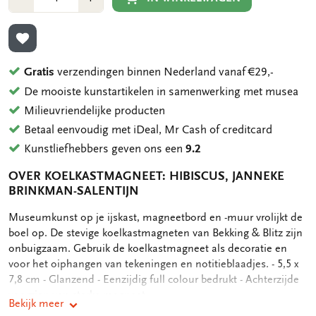
1
1
TOEVOEGEN AAN VERLANGLIJST
Gratis
verzendingen binnen Nederland vanaf €29,-
De mooiste kunstartikelen in samenwerking met musea
Milieuvriendelijke producten
Betaal eenvoudig met iDeal, Mr Cash of creditcard
Kunstliefhebbers geven ons een
9.2
OVER KOELKASTMAGNEET: HIBISCUS, JANNEKE
BRINKMAN-SALENTIJN
OMSCHRIJVING
Museumkunst op je ijskast, magneetbord en -muur vrolijkt de
boel op. De stevige koelkastmagneten van Bekking & Blitz zijn
onbuigzaam. Gebruik de koelkastmagneet als decoratie en
voor het oiphangen van tekeningen en notitieblaadjes. - 5,5 x
7,8 cm - Glanzend - Eenzijdig full colour bedrukt - Achterzijde
voorzien van sterke magneet
Bekijk meer