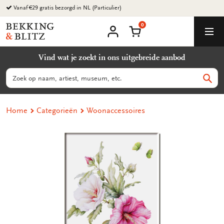
Ga
Vanaf €29 gratis bezorgd in NL (Particulier)
naar
0
content
Bekking
Winkelmand
Men
&
Mijn
account
Blitz
Vind wat je zoekt in ons uitgebreide aanbod
Uitgevers
B.V.
Zoeken
Zoek
Home
Categorieën
Woonaccessoires