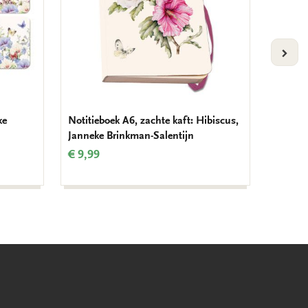
VOLG
ke
Notitieboek A6, zachte kaft: Hibiscus,
Set koe
Janneke Brinkman-Salentijn
Jannek
€ 9,99
€ 9,99