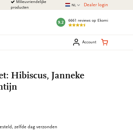
Milieuvriendelijke
Huidige taal
Dealer login
NL
producten
6661 reviews
op Ekomi
9.2
mark:
eken
Winkelman
Account
t: Hibiscus, Janneke
tijn
esteld, zelfde dag verzonden