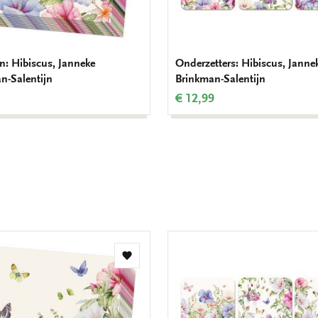
en: Hibiscus, Janneke
Onderzetters: Hibiscus, Janne
n-Salentijn
Brinkman-Salentijn
€ 12,99
Toevoegen
aan
verlanglijst