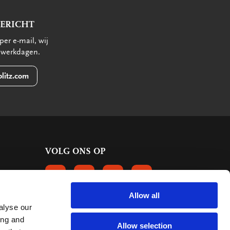
BERICHT
per e-mail, wij
 werkdagen.
litz.com
VOLG ONS OP
VOLGS ONS OP FACEBOOK
VOLG ONS OP INSTAGRAM
VOLG ONS OP LINKEDIN
VOLG ONS OP PINTERE
Allow all
alyse our
KLANTBEOORDELINGEN
ing and
Allow selection