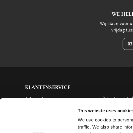
WE HEL
Wij staan voor 
vrijdag tu
03
KLANTENSERVICE
Garantie
Factuurdetai
Bestellen
Terugbetalin
This website uses cookie
Verzendkosten
Klachten
We use cookies to personal
traffic. We also share info
Bestelling retourneren
Annuleren