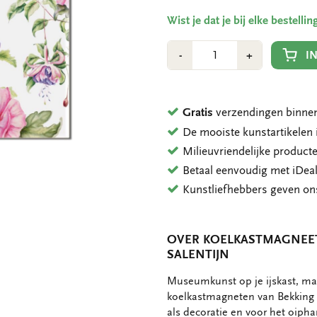
Wist je dat je bij elke bestell
Aantal
Min
Plus
I
-
+
1
1
Gratis
verzendingen binnen
De mooiste kunstartikele
Milieuvriendelijke product
Betaal eenvoudig met iDeal
Kunstliefhebbers geven o
OVER KOELKASTMAGNEET:
SALENTIJN
OMSCHRIJVING
Museumkunst op je ijskast, mag
koelkastmagneten van Bekking 
als decoratie en voor het oipha