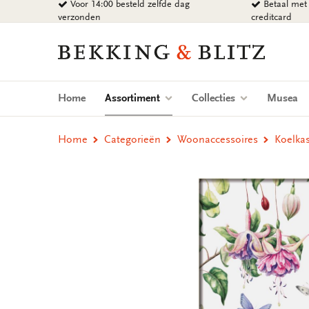
Voor 14:00 besteld zelfde dag
Betaal met 
Ga
verzonden
creditcard
naar
content
Bekking
&
Blitz
Uitgevers
(current)
Home
Assortiment
Collecties
Musea
B.V.
Home
Categorieën
Woonaccessoires
Koelkas