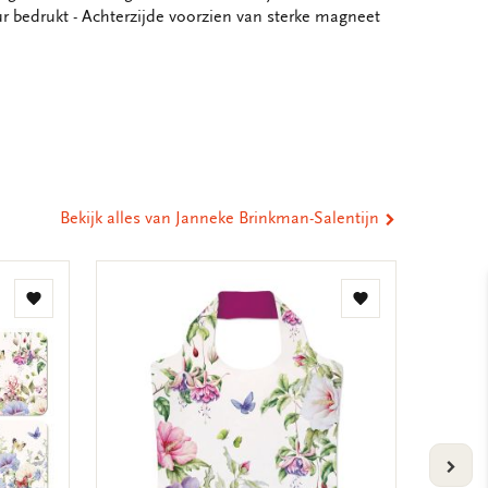
our bedrukt - Achterzijde voorzien van sterke magneet
eel
ia
st
tsApp
-
ail
Bekijk alles van Janneke Brinkman-Salentijn
Toevoegen
Toevoegen
aan
aan
verlanglijst
verlanglijst
VOLG