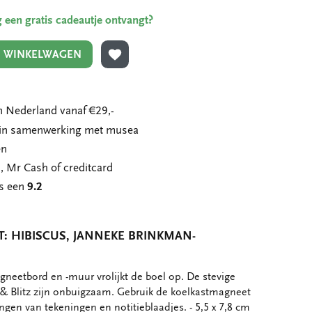
ing een gratis cadeautje ontvangt?
N WINKELWAGEN
TOEVOEGEN AAN VERLANGLIJST
 Nederland vanaf €29,-
n in samenwerking met musea
en
, Mr Cash of creditcard
ns een
9.2
 HIBISCUS, JANNEKE BRINKMAN-
neetbord en -muur vrolijkt de boel op. De stevige
& Blitz zijn onbuigzaam. Gebruik de koelkastmagneet
ngen van tekeningen en notitieblaadjes. - 5,5 x 7,8 cm