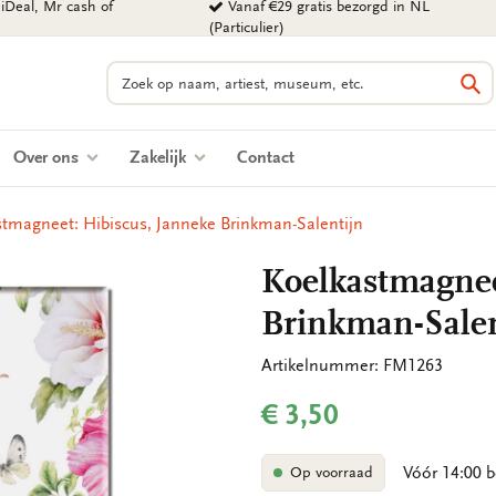
iDeal, Mr cash of
Vanaf €29 gratis bezorgd in NL
(Particulier)
Zoeken
Zo
Over ons
Zakelijk
Contact
tmagneet: Hibiscus, Janneke Brinkman-Salentijn
Koelkastmagnee
Brinkman-Salen
Artikelnummer: FM1263
€ 3,50
Vóór 14:00 b
Op voorraad