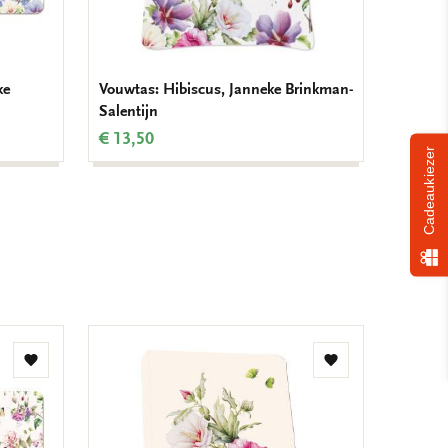
ke
Vouwtas: Hibiscus, Janneke Brinkman-
Lipstic
Salentijn
Brinkm
€ 13,50
€ 7,99
Cadeaukiezer
Toevoegen
Toevoegen
aan
aan
verlanglijst
verlanglijst