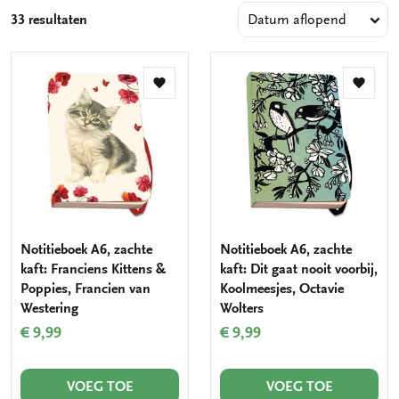
33 resultaten
Toevoegen
Toevo
aan
aan
verlanglijst
verlang
Notitieboek A6, zachte
Notitieboek A6, zachte
kaft: Franciens Kittens &
kaft: Dit gaat nooit voorbij,
Poppies, Francien van
Koolmeesjes, Octavie
Westering
Wolters
€ 9,99
€ 9,99
VOEG TOE
VOEG TOE