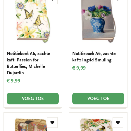
Toevoegen
Toevo
aan
aan
verlanglijst
verlang
Notitieboek A6, zachte
Notitieboek A6, zachte
kaft: Passion for
kaft: Ingrid Smuling
Butterflies, Michelle
€ 9,99
Dujardin
€ 9,99
VOEG TOE
VOEG TOE
Toevoegen
Toevo
aan
aan