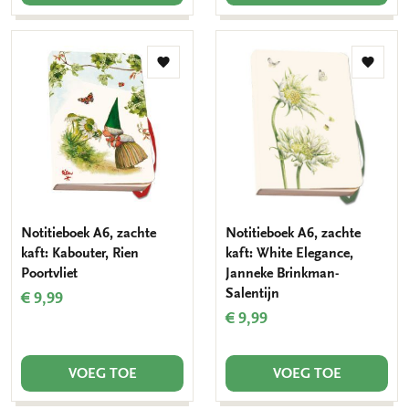
Toevoegen
Toevo
aan
aan
verlanglijst
verlang
Notitieboek A6, zachte
Notitieboek A6, zachte
kaft: Kabouter, Rien
kaft: White Elegance,
Poortvliet
Janneke Brinkman-
Salentijn
€ 9,99
€ 9,99
VOEG TOE
VOEG TOE