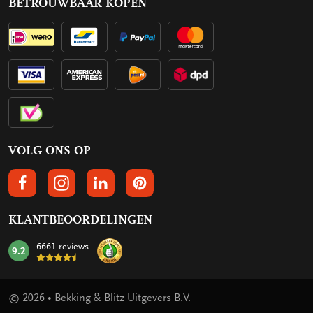
BETROUWBAAR KOPEN
VOLG ONS OP
VOLGS ONS OP FACEBOOK
VOLG ONS OP INSTAGRAM
VOLG ONS OP LINKEDIN
VOLG ONS OP PINTEREST
KLANTBEOORDELINGEN
6661 reviews
9.2
mark:
© 2026 • Bekking & Blitz Uitgevers B.V.