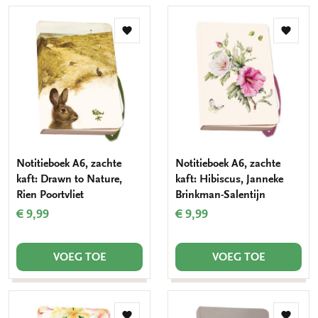
Toevoegen
Toevo
aan
aan
verlanglijst
verlang
Notitieboek A6, zachte
Notitieboek A6, zachte
kaft: Drawn to Nature,
kaft: Hibiscus, Janneke
Rien Poortvliet
Brinkman-Salentijn
€ 9,99
€ 9,99
VOEG TOE
VOEG TOE