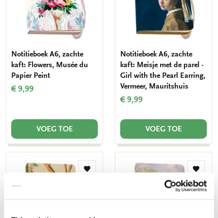
Notitieboek A6, zachte
Notitieboek A6, zachte
kaft: Flowers, Musée du
kaft: Meisje met de parel -
Papier Peint
Girl with the Pearl Earring,
Vermeer, Mauritshuis
€ 9,99
€ 9,99
VOEG TOE
VOEG TOE
Toevoegen
Toevo
aan
aan
verlanglijst
verlang