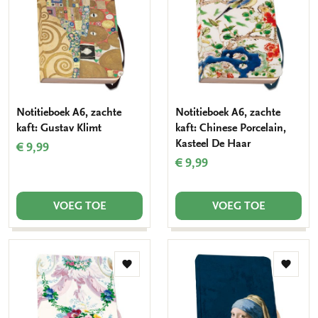
verlanglijst
verlang
Notitieboek A6, zachte
Notitieboek A6, zachte
kaft: Gustav Klimt
kaft: Chinese Porcelain,
Kasteel De Haar
€ 9,99
€ 9,99
VOEG TOE
VOEG TOE
Toevoegen
Toevo
aan
aan
verlanglijst
verlang