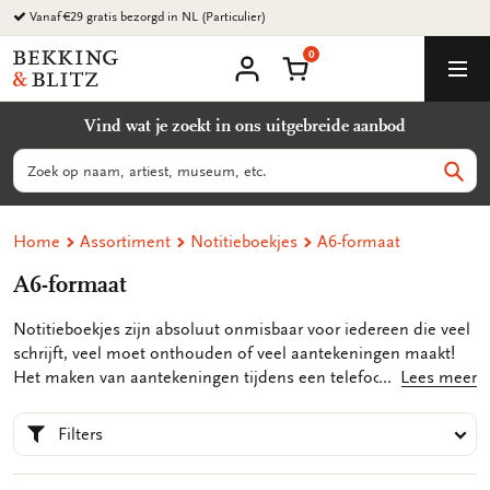
Ga
Vanaf €29 gratis bezorgd in NL (Particulier)
naar
0
content
Bekking
Winkelmand
Men
&
Mijn
account
Blitz
Vind wat je zoekt in ons uitgebreide aanbod
Uitgevers
B.V.
Zoeken
Zoek
Home
Assortiment
Notitieboekjes
A6-formaat
A6-formaat
Notitieboekjes zijn absoluut onmisbaar voor iedereen die veel
schrijft, veel moet onthouden of veel aantekeningen maakt!
Het maken van aantekeningen tijdens een telefoongesprek,
Lees meer
het maken van to-do-lijstjes, of het opschrijven van andere
belangrijke zaken, je kan het allemaal kwijt in onze luxe
Filters
notitieboekjes in A6 formaat.