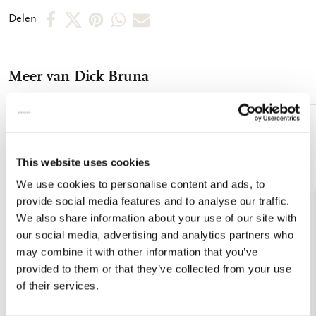
kaft - Mat-gelamineerde kaft - 100 grms houtvrij, off white
Deel
Deel
Deel
Deel
Deel
Delen
papier - Gewicht: 108 gram
op
op
via
via
via
Facebook
X
Pinterest
WhatsApp
E-
Meer van Dick Bruna
mail
Toevoegen
aan
verlanglijst
This website uses cookies
We use cookies to personalise content and ads, to
provide social media features and to analyse our traffic.
We also share information about your use of our site with
our social media, advertising and analytics partners who
may combine it with other information that you’ve
provided to them or that they’ve collected from your use
of their services.