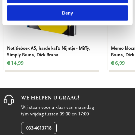
Deny
Notitieboek A5, harde kaft: Nijntje - Miffy,
Memo blocno
Simply Bruna, Dick Bruna
Bruna, Dick
€ 14,99
€ 6,99
WE HELPEN U GRAAG!
Wij staan voor u klaar van maandag
t/m vrijdag tussen 09:00 en 17:00
033-4613718