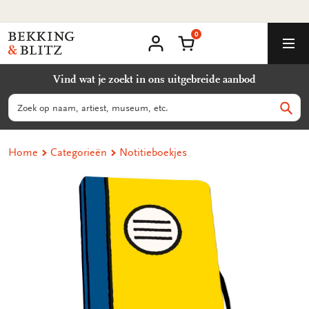
Ga
Voor 14:00 besteld zelfde dag verzonden
naar
0
content
Bekking
Winkelmand
Men
&
Mijn
account
Blitz
Vind wat je zoekt in ons uitgebreide aanbod
Uitgevers
B.V.
Zoeken
Zoek
Home
Categorieën
Notitieboekjes