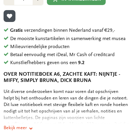
1
1
TOEVOEGEN AAN VERLANGLIJST
Gratis
verzendingen binnen Nederland vanaf €29,-
De mooiste kunstartikelen in samenwerking met musea
Milieuvriendelijke producten
Betaal eenvoudig met iDeal, Mr Cash of creditcard
Kunstliefhebbers geven ons een
9.2
OVER NOTITIEBOEK A6, ZACHTE KAFT: NIJNTJE -
MIFFY, SIMPLY BRUNA, DICK BRUNA
OMSCHRIJVING
Uit diverse onderzoeken komt naar voren dat opschrijven
helpt bij het onthouden en leren van de dingen die je noteert.
Dit luxe notitieboek met stevige flexibele kaft en ronde hoeken
nodigt uit tot het opschrijven van al je verhalen, notities en
kattenbelletjes. De paginas zijn voorzien van lichte
schrijflijntjes. - A6 formaat (9,5 x 15 cm) - 112 paginas - 2-zijdig
Bekijk meer
gelinieerd - Elastieken band als sluiting - Gebonden, flexibele