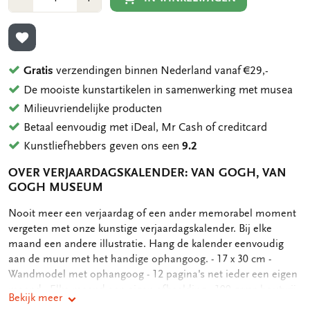
1
1
TOEVOEGEN AAN VERLANGLIJST
Gratis
verzendingen binnen Nederland vanaf €29,-
De mooiste kunstartikelen in samenwerking met musea
Milieuvriendelijke producten
Betaal eenvoudig met iDeal, Mr Cash of creditcard
Kunstliefhebbers geven ons een
9.2
OVER VERJAARDAGSKALENDER: VAN GOGH, VAN
GOGH MUSEUM
OMSCHRIJVING
Nooit meer een verjaardag of een ander memorabel moment
vergeten met onze kunstige verjaardagskalender. Bij elke
maand een andere illustratie. Hang de kalender eenvoudig
aan de muur met het handige ophangoog. - 17 x 30 cm -
Wandmodel met ophangoog - 12 pagina's net ieder een eigen
maand - Elke maand een eigen afbeelding - 100 grms houtvrij,
Bekijk meer
offwhite papier - 162 gram