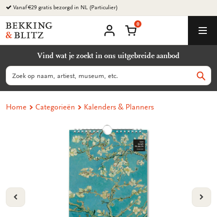
Ga
Vanaf €29 gratis bezorgd in NL (Particulier)
naar
0
content
Bekking
Winkelmand
Men
&
Mijn
account
Blitz
Vind wat je zoekt in ons uitgebreide aanbod
Uitgevers
B.V.
Zoeken
Zoek
Home
Categorieën
Kalenders & Planners
VORIGE
VOL