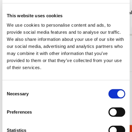
Verjaardagskalender: Blanco
Verjaardagsk
This website uses cookies
Stam
€ 5,99
We use cookies to personalise content and ads, to
€ 9,99
provide social media features and to analyse our traffic.
We also share information about your use of our site with
Bekijk alles van Kalenders & Planners
our social media, advertising and analytics partners who
may combine it with other information that you’ve
Meer van Verjaardagskalenders
provided to them or that they’ve collected from your use
of their services.
Bestseller!
Toevoegen
Consent
aan
Necessary
verlanglijst
Selection
Preferences
Statistics