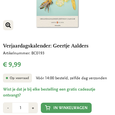
VERGROOT AFBEELDING
VERGROOT AFBEELDING
Verjaardagskalender: Geertje Aalders
Artikelnummer: BC0193
€ 9,99
Vóór 14:00 besteld, zelfde dag verzonden
Op voorraad
Wist je dat je bij elke bestelling een gratis cadeautje
ontvangt?
Aantal
Min
Plus
IN WINKELWAGEN
-
+
1
1