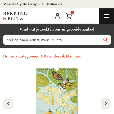
Ga
Vanaf €29 gratis bezorgd in NL (Particulier)
naar
0
content
Bekking
Winkelmand
Men
&
Mijn
account
Blitz
Vind wat je zoekt in ons uitgebreide aanbod
Uitgevers
B.V.
Zoeken
Zoek
Home
Categorieën
Kalenders & Planners
VORIGE
VOL