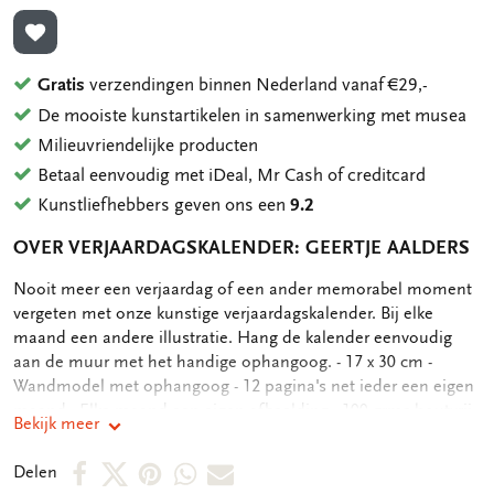
TOEVOEGEN AAN VERLANGLIJST
Gratis
verzendingen binnen Nederland vanaf €29,-
De mooiste kunstartikelen in samenwerking met musea
Milieuvriendelijke producten
Betaal eenvoudig met iDeal, Mr Cash of creditcard
Kunstliefhebbers geven ons een
9.2
OVER VERJAARDAGSKALENDER: GEERTJE AALDERS
OMSCHRIJVING
Nooit meer een verjaardag of een ander memorabel moment
vergeten met onze kunstige verjaardagskalender. Bij elke
maand een andere illustratie. Hang de kalender eenvoudig
aan de muur met het handige ophangoog. - 17 x 30 cm -
Wandmodel met ophangoog - 12 pagina's net ieder een eigen
maand - Elke maand een eigen afbeelding - 100 grms houtvrij,
Bekijk meer
offwhite papier - 162 gram
Deel
Deel
Deel
Deel
Deel
Delen