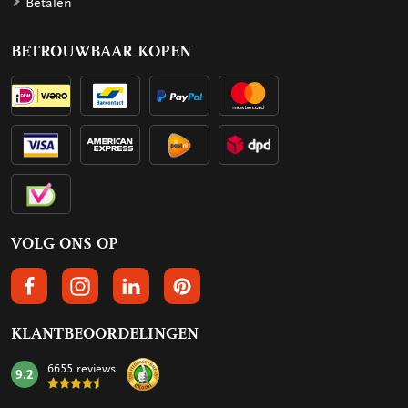
Betalen
BETROUWBAAR KOPEN
VOLG ONS OP
VOLGS ONS OP FACEBOOK
VOLG ONS OP INSTAGRAM
VOLG ONS OP LINKEDIN
VOLG ONS OP PINTEREST
KLANTBEOORDELINGEN
6655 reviews
9.2
mark: