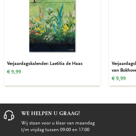
Verjaardagskalender: Laetitia de Haas
Verjaardagsk
van Bokhov
€ 9,99
€ 9,99
WE HELPEN U GRAAG!
Wij staan voor u klaar van maandag
t/m vrijdag tussen 09:00 en 17:00