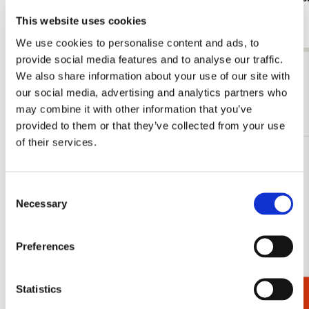
Stam
€ 5,99
This website uses cookies
€ 9,99
We use cookies to personalise content and ads, to
provide social media features and to analyse our traffic.
Bekijk alles van Kalenders & Planners
We also share information about your use of our site with
our social media, advertising and analytics partners who
Meer van Verjaardagskalenders
may combine it with other information that you’ve
provided to them or that they’ve collected from your use
of their services.
Bestseller!
Toevoegen
aan
Consent
verlanglijst
Necessary
Selection
Preferences
Statistics