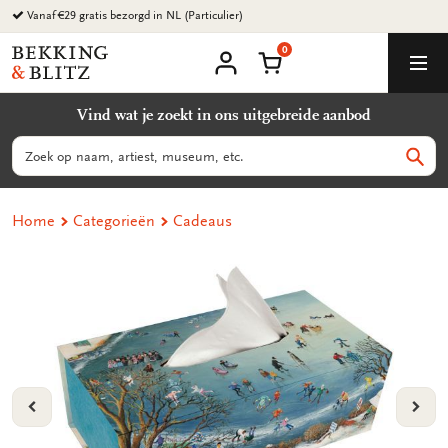
Ga
Vanaf €29 gratis bezorgd in NL (Particulier)
naar
0
content
Bekking
Winkelmand
Men
&
Mijn
account
Blitz
Vind wat je zoekt in ons uitgebreide aanbod
Uitgevers
B.V.
Zoeken
Zoek
Home
Categorieën
Cadeaus
VORIGE
VOL