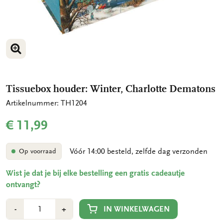
VERGROOT AFBEELDING
VERGROOT AFBEELDING
Tissuebox houder: Winter, Charlotte Dematons
Artikelnummer: TH1204
€ 11,99
Vóór 14:00 besteld, zelfde dag verzonden
Op voorraad
Wist je dat je bij elke bestelling een gratis cadeautje
ontvangt?
Aantal
Min
Plus
IN WINKELWAGEN
-
+
1
1