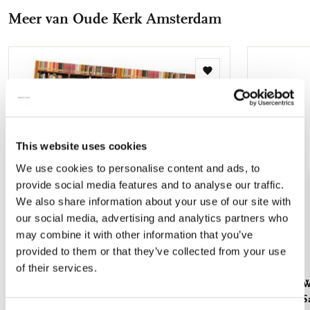
Facebook
X
Pinterest
WhatsApp
E-
Meer van Oude Kerk Amsterdam
mail
Toevoegen
aan
verlanglijst
This website uses cookies
We use cookies to personalise content and ads, to
provide social media features and to analyse our traffic.
We also share information about your use of our site with
our social media, advertising and analytics partners who
may combine it with other information that you’ve
provided to them or that they’ve collected from your use
of their services.
Servetten: Die Klosterbibliothek, Maria Laach
Servetten: 
Brinkman-Sa
€ 3,99