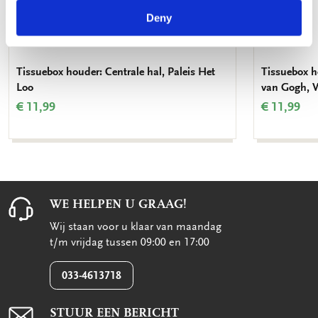
Deny
Tissuebox houder: Centrale hal, Paleis Het
Tissuebox h
Loo
van Gogh, 
€ 11,99
€ 11,99
WE HELPEN U GRAAG!
Wij staan voor u klaar van maandag
t/m vrijdag tussen 09:00 en 17:00
033-4613718
STUUR EEN BERICHT