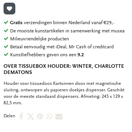
TOEVOEGEN AAN VERLANGLIJST
Gratis
verzendingen binnen Nederland vanaf €29,-
De mooiste kunstartikelen in samenwerking met musea
Milieuvriendelijke producten
Betaal eenvoudig met iDeal, Mr Cash of creditcard
Kunstliefhebbers geven ons een
9.2
OVER TISSUEBOX HOUDER: WINTER, CHARLOTTE
DEMATONS
OMSCHRIJVING
Houder voor tissuedoos Kartonnen doos met magnetische
sluiting, ontworpen als papieren doekjes dispenser. Geschikt
voor de meeste standaard dispensers. Afmeting: 245 x 129 x
82,5 mm.
Deel
Deel
Deel
Deel
Deel
Delen
op
op
via
via
via