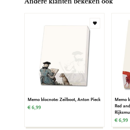
Andere klanten bekeken ook
Toevoegen
aan
verlanglijst
Memo blocnote: Zeilboot, Anton Pieck
Memo bl
Red and
€ 6,99
Rijksm
€ 6,99