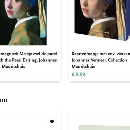
tmagneet: Meisje met de parel
Kaartenmapje met env, vierkan
ith the Pearl Earring, Johannes
Johannes Vermeer, Collection
, Mauritshuis
Mauritshuis
€ 9,99
dam
Toevoegen
aan