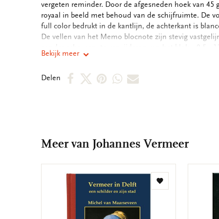
vergeten reminder. Door de afgesneden hoek van 45 gr
royaal in beeld met behoud van de schijfruimte. De voo
full color bedrukt in de kantlijn, de achterkant is bla
De vellen van het Memo blocnote zijn stevig vastgeli
zonder scheuren, te verwijderen van het blok. - 9,5 x 13
Bekijk meer
100 grms houtvrij, off white papier - Gewicht: 180 gra
Deel
Deel
Deel
Deel
Deel
Delen
op
op
via
via
via
Facebook
X
Pinterest
WhatsApp
E-
mail
Meer van Johannes Vermeer
Toevoegen
aan
verlanglijst