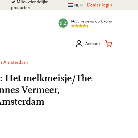
Milieuvriendelijke
Huidige taal
Dealer login
NL
producten
6655 reviews
op Ekomi
9.2
mark:
eken
Winkelman
Account
um Amsterdam
: Het melkmeisje/The
nnes Vermeer,
Amsterdam