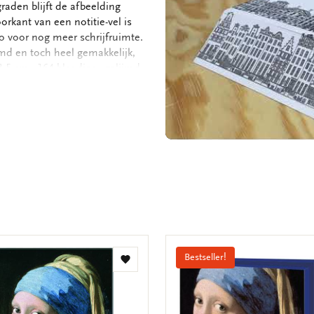
aden blijft de afbeelding
rkant van een notitie-vel is
nco voor nog meer schrijfruimte.
jmd en toch heel gemakkelijk,
,5 cm - 164 blaadjes - gelijmd -
m
Bestseller!
Toevoegen
aan
verlanglijst