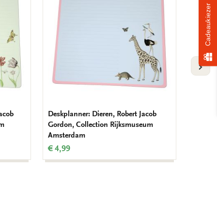
Cadeaukiezer
verlanglijst
verlanglijst
VOLG
Jacob
Deskplanner: Dieren, Robert Jacob
Woman 
um
Gordon, Collection Rijksmuseum
Cranes
Amsterdam
Amste
€ 4,99
€ 2,99