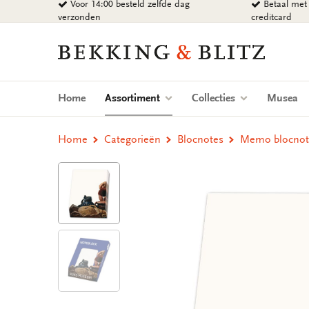
Voor 14:00 besteld zelfde dag
Betaal met 
Ga
verzonden
creditcard
naar
content
Bekking
&
Blitz
Uitgevers
(current)
Home
Assortiment
Collecties
Musea
B.V.
Home
Categorieën
Blocnotes
Memo blocnot