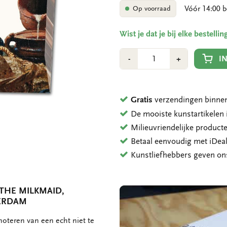
Vóór 14:00 b
Op voorraad
Wist je dat je bij elke bestell
Aantal
Min
Plus
I
-
+
1
1
Gratis
verzendingen binnen
De mooiste kunstartikele
Milieuvriendelijke product
Betaal eenvoudig met iDeal
Kunstliefhebbers geven o
THE MILKMAID,
ERDAM
noteren van een echt niet te