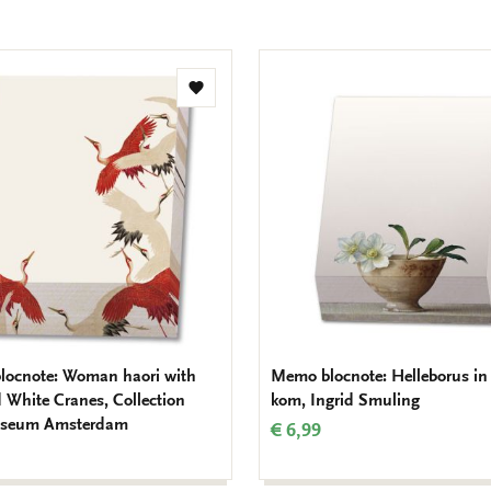
Toevoegen
aan
verlanglijst
ocnote: Woman haori with
Memo blocnote: Helleborus in
 White Cranes, Collection
kom, Ingrid Smuling
useum Amsterdam
€ 6,99