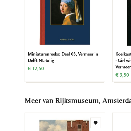
Miniaturenreeks: Deel 03, Vermeer in
Koelkas
Delft NL-talig
- Girl w
Vermeer
€ 12,50
€ 3,50
Meer van Rijksmuseum, Amster
Toevoegen
aan