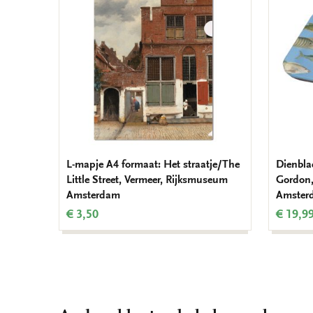
verlanglijst
L-mapje A4 formaat: Het straatje/The
Dienbla
Little Street, Vermeer, Rijksmuseum
Gordon,
Amsterdam
Amster
€ 3,50
€ 19,9