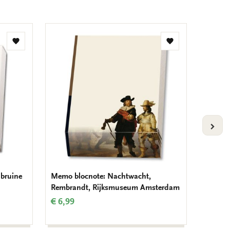
Toevoegen
Toevoegen
aan
aan
verlanglijst
verlanglijst
VOLG
 bruine
Memo blocnote: Nachtwacht,
Memo bl
Rembrandt, Rijksmuseum Amsterdam
Maria 
€ 6,99
€ 6,99