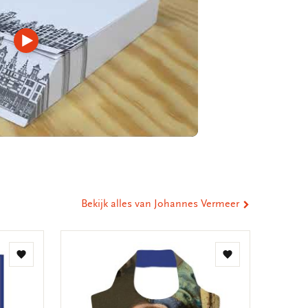
Video
afspelen
Bekijk alles van Johannes Vermeer
Toevoegen
Toevoegen
aan
aan
verlanglijst
verlanglijst