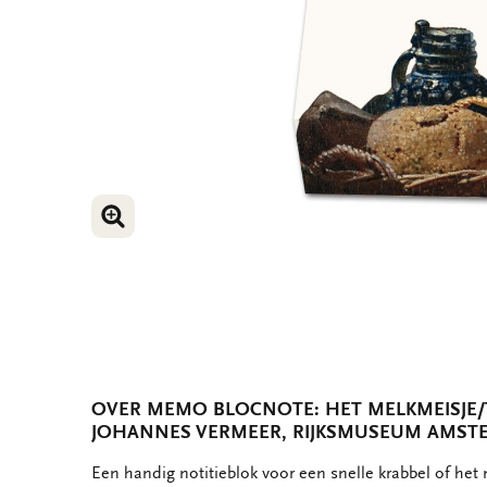
VERGROOT AFBEELDING
VERGROOT AFBEELDING
OVER MEMO BLOCNOTE: HET MELKMEISJE/
JOHANNES VERMEER, RIJKSMUSEUM AMST
OMSCHRIJVING
Een handig notitieblok voor een snelle krabbel of het 