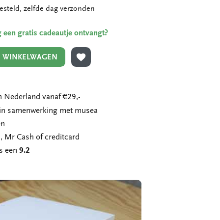
esteld, zelfde dag verzonden
ing een gratis cadeautje ontvangt?
N WINKELWAGEN
TOEVOEGEN AAN VERLANGLIJST
 Nederland vanaf €29,-
n in samenwerking met musea
en
, Mr Cash of creditcard
ns een
9.2