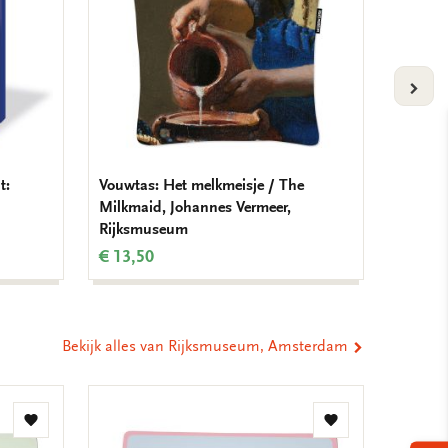
VOLG
t:
Vouwtas: Het melkmeisje / The
Notitie
Milkmaid, Johannes Vermeer,
met de 
Rijksmuseum
Earring
€ 13,50
€ 9,99
Bekijk alles van Rijksmuseum, Amsterdam
Toevoegen
Toevoegen
aan
aan