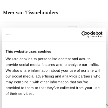
op
op
via
via
via
Facebook
X
Pinterest
WhatsApp
E-
Meer van Tissuehouders
mail
Toevoegen
aan
verlanglijst
This website uses cookies
We use cookies to personalise content and ads, to
provide social media features and to analyse our traffic.
We also share information about your use of our site with
our social media, advertising and analytics partners who
may combine it with other information that you’ve
provided to them or that they’ve collected from your use
of their services.
Tissuebox houder: Delft Blue, Rijksmuseum
Tissuebox ho