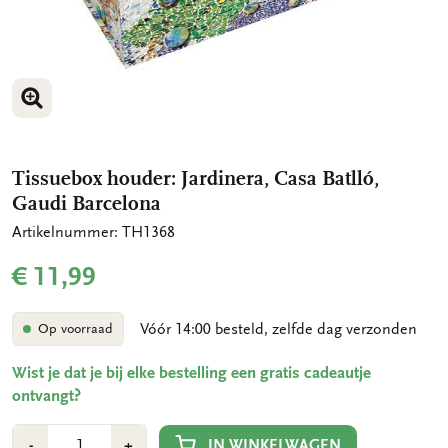
VERGROOT AFBEELDING
VERGROOT AFBEELDING
Tissuebox houder: Jardinera, Casa Batlló,
Gaudi Barcelona
Artikelnummer: TH1368
€ 11,99
Vóór 14:00 besteld, zelfde dag verzonden
Op voorraad
Wist je dat je bij elke bestelling een gratis cadeautje
ontvangt?
Aantal
Min
Plus
IN WINKELWAGEN
-
+