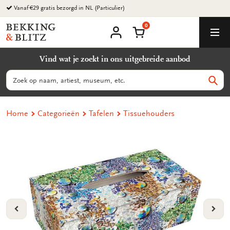
Ga
Vanaf €29 gratis bezorgd in NL (Particulier)
naar
0
content
Bekking
Winkelmand
Men
&
Mijn
account
Blitz
Vind wat je zoekt in ons uitgebreide aanbod
Uitgevers
B.V.
Zoeken
Zoek
Home
Categorieën
Tafelen
Tissuehouders
VORIGE
VOL