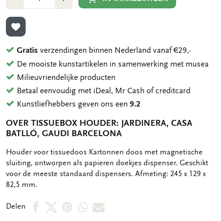
1
1
TOEVOEGEN AAN VERLANGLIJST
Gratis
verzendingen binnen Nederland vanaf €29,-
De mooiste kunstartikelen in samenwerking met musea
Milieuvriendelijke producten
Betaal eenvoudig met iDeal, Mr Cash of creditcard
Kunstliefhebbers geven ons een
9.2
OVER TISSUEBOX HOUDER: JARDINERA, CASA
BATLLÓ, GAUDI BARCELONA
OMSCHRIJVING
Houder voor tissuedoos Kartonnen doos met magnetische
sluiting, ontworpen als papieren doekjes dispenser. Geschikt
voor de meeste standaard dispensers. Afmeting: 245 x 129 x
82,5 mm.
Deel
Deel
Deel
Deel
Deel
Delen