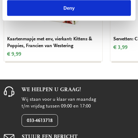
Deny
Kaartenmapje met env, vierkant: Kittens &
Servetten: C
Poppies, Francien van Westering
€ 3,99
€ 9,99
WE HELPEN U GRAAG!
Wij staan voor u klaar van maandag
t/m vrijdag tussen 09:00 en 17:00
033-4613718
STUUR EEN BERICHT