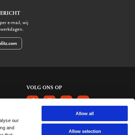
BERICHT
per e-mail, wij
 werkdagen.
litz.com
VOLG ONS OP
VOLGS ONS OP FACEBOOK
VOLG ONS OP INSTAGRAM
VOLG ONS OP LINKEDIN
VOLG ONS OP PINTERE
Allow all
alyse our
KLANTBEOORDELINGEN
ing and
Allow selection
r that