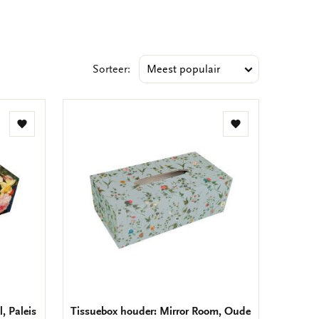
Sorteer:
Toevoegen
Toevoegen
aan
aan
verlanglijst
verlanglijst
, Paleis
Tissuebox houder: Mirror Room, Oude