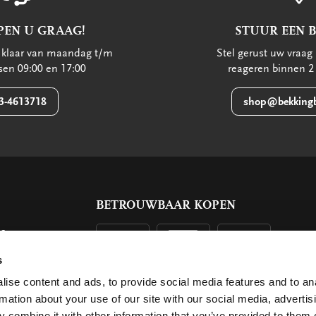
PEN U GRAAG!
STUUR EEN 
u klaar van maandag t/m
Stel gerust uw vraag 
ssen 09:00 en 17:00
reageren binnen 2
3-4613718
shop@bekkingb
BETROUWBAAR KOPEN
ls
g
s
ise content and ads, to provide social media features and to an
rmation about your use of our site with our social media, advertis
 combine it with other information that you’ve provided to them o