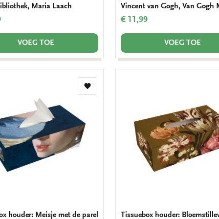
bibliothek, Maria Laach
Vincent van Gogh, Van Gogh
9
€ 11,99
VOEG TOE
VOEG TOE
Toevoegen
aan
verlanglijst
ox houder: Meisje met de parel
Tissuebox houder: Bloemstille