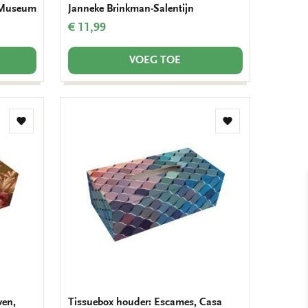
 Museum
Janneke Brinkman-Salentijn
€ 11,99
VOEG TOE
Toevoegen
Toevoegen
aan
aan
verlanglijst
verlanglijst
ven,
Tissuebox houder: Escames, Casa