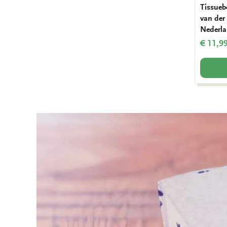
Tissueb
van der
Nederl
€ 11,9