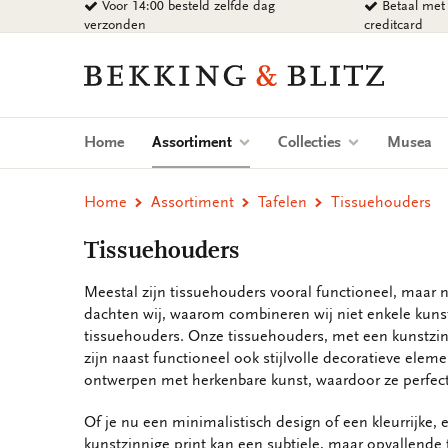
Voor 14:00 besteld zelfde dag
Betaal met 
Ga
verzonden
creditcard
naar
content
Bekking
&
Blitz
Uitgevers
(current)
Home
Assortiment
Collecties
Musea
B.V.
Home
Assortiment
Tafelen
Tissuehouders
Tissuehouders
Meestal zijn tissuehouders vooral functioneel, maar nie
dachten wij, waarom combineren wij niet enkele kuns
tissuehouders. Onze tissuehouders, met een kunstzinn
zijn naast functioneel ook stijlvolle decoratieve eleme
ontwerpen met herkenbare kunst, waardoor ze perfect aa
Of je nu een minimalistisch design of een kleurrijke, 
kunstzinnige print kan een subtiele, maar opvallende