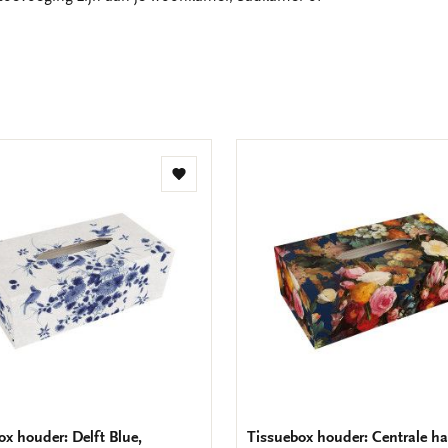
Toevoegen
aan
verlanglijst
ox houder: Delft Blue,
Tissuebox houder: Centrale hal