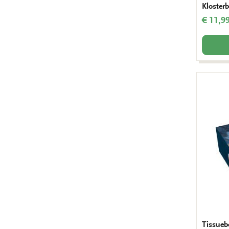
Kloster
€ 11,9
Tissueb