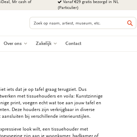
iDeal, Mr cash of
Vanaf €29 gratis bezorgd in NL
(Particulier)
Zoeken
Zo
Over ons
Zakelijk
Contact
t iets dat je op tafel graag terugziet. Dus
twerken met tissuehouders en voila: Kunstzinnige
ige print, voegen echt wat toe aan jouw tafel en
nten. Deze houders zijn verkrijgbaar in diverse
nsluiten bij verschillende interieurstijlen.
expressieve look wilt, een tissuehouder met
 toevoeging zijn aan je woonkamer, badkamer of