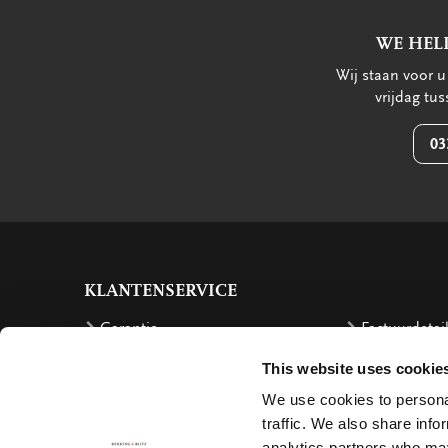
WE HEL
Wij staan voor 
vrijdag tu
03
KLANTENSERVICE
Garantie
Factuurdetai
Bestellen
Terugbetalin
This website uses cookie
Verzendkosten
Klachten
We use cookies to personal
Bestelling retourneren
Annuleren
traffic. We also share info
analytics partners who may