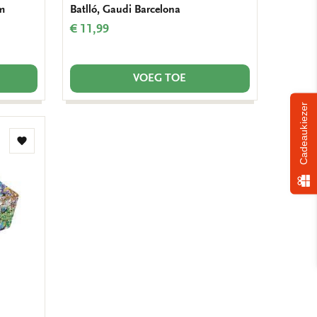
m
Batlló, Gaudi Barcelona
€ 11,99
VOEG TOE
Cadeaukiezer
Toevoegen
aan
verlanglijst