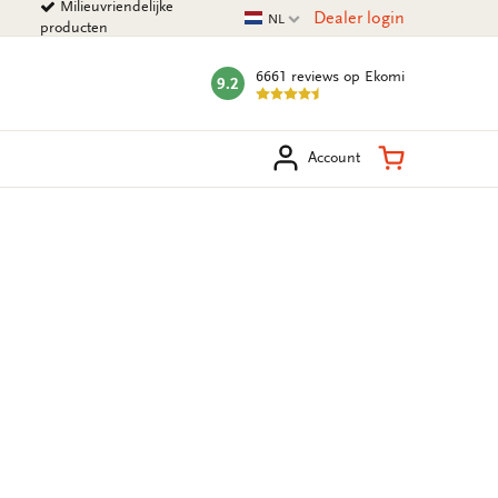
Milieuvriendelijke
Huidige taal
Dealer login
NL
producten
6661 reviews
op Ekomi
9.2
mark:
eken
Winkelman
Account