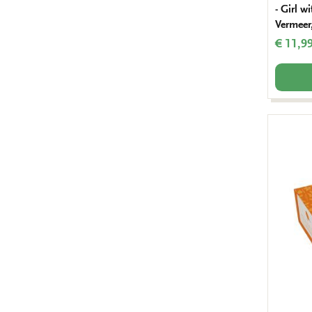
- Girl w
Vermeer
€ 11,9