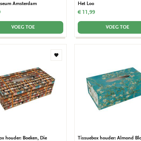
useum Amsterdam
Het Loo
9
€ 11,99
VOEG TOE
VOEG TOE
Toevoegen
aan
verlanglijst
ox houder: Boeken, Die
Tissuebox houder: Almond Bl