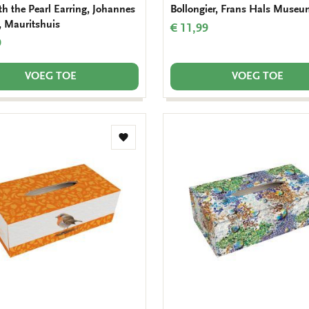
ith the Pearl Earring, Johannes
Bollongier, Frans Hals Museu
, Mauritshuis
€ 11,99
9
VOEG TOE
VOEG TOE
Toevoegen
aan
verlanglijst