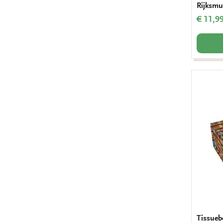
Rijksm
€ 11,9
Tissueb