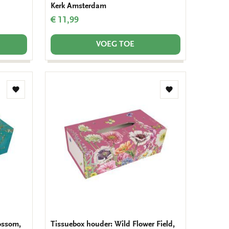
Kerk Amsterdam
€ 11,99
VOEG TOE
Toevoegen
Toevoegen
aan
aan
verlanglijst
verlanglijst
ossom,
Tissuebox houder: Wild Flower Field,