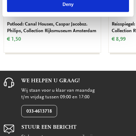
Deny
Potlood: Canal Houses, Caspar Jacobsz.
Reisspiegel:
Philips, Collection Rijksmuseum Amsterdam
Collection
€ 1,50
€ 8,99
WE HELPEN U GRAAG!
Wij staan voor u klaar van maandag
t/m vrijdag tussen 09:00 en 17:00
033-4613718
STUUR EEN BERICHT