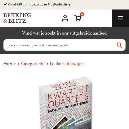
Ga
Vanaf €29 gratis bezorgd in NL (Particulier)
naar
0
content
Bekking
Winkelmand
Men
&
Mijn
account
Blitz
Vind wat je zoekt in ons uitgebreide aanbod
Uitgevers
B.V.
Zoeken
Zoek
Home
Categorieën
Leuke cadeautjes