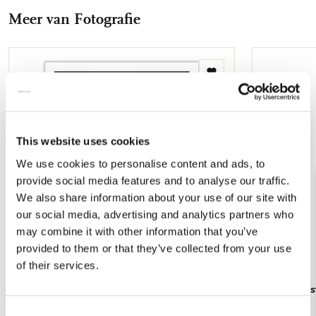
Facebook
X
Pinterest
WhatsApp
E-
Meer van Fotografie
mail
Toevoegen
aan
verlanglijst
This website uses cookies
We use cookies to personalise content and ads, to
provide social media features and to analyse our traffic.
We also share information about your use of our site with
our social media, advertising and analytics partners who
may combine it with other information that you’ve
provided to them or that they’ve collected from your use
of their services.
Poster: Rotterdams Heimwee 3, Studio Joost
Poster: Ams
Gijzel
Gijzel
Consent