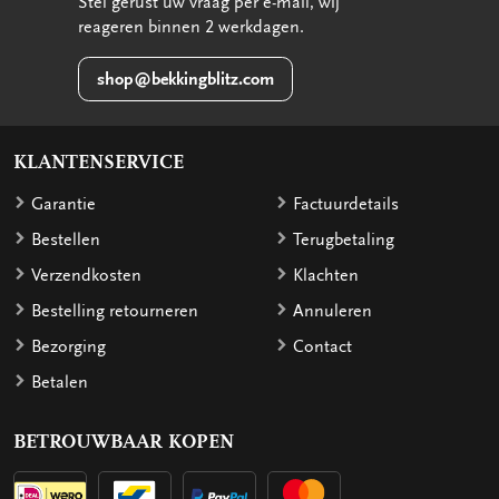
Stel gerust uw vraag per e-mail, wij
reageren binnen 2 werkdagen.
shop@bekkingblitz.com
KLANTENSERVICE
Garantie
Factuurdetails
Bestellen
Terugbetaling
Verzendkosten
Klachten
Bestelling retourneren
Annuleren
Bezorging
Contact
Betalen
BETROUWBAAR KOPEN