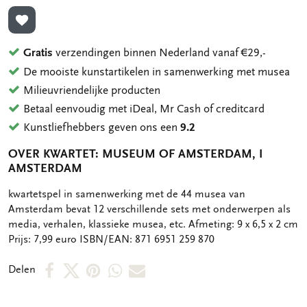
TOEVOEGEN AAN VERLANGLIJST
Gratis
verzendingen binnen Nederland vanaf €29,-
De mooiste kunstartikelen in samenwerking met musea
Milieuvriendelijke producten
Betaal eenvoudig met iDeal, Mr Cash of creditcard
Kunstliefhebbers geven ons een
9.2
OVER KWARTET: MUSEUM OF AMSTERDAM, I
AMSTERDAM
OMSCHRIJVING
kwartetspel in samenwerking met de 44 musea van
Amsterdam bevat 12 verschillende sets met onderwerpen als
media, verhalen, klassieke musea, etc. Afmeting: 9 x 6,5 x 2 cm
Prijs: 7,99 euro ISBN/EAN: 871 6951 259 870
Deel
Deel
Deel
Deel
Deel
Delen
op
op
via
via
via