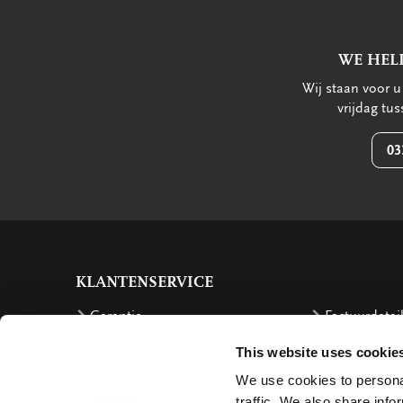
WE HEL
Wij staan voor 
vrijdag tu
03
KLANTENSERVICE
Garantie
Factuurdetai
Bestellen
Terugbetalin
This website uses cookie
Verzendkosten
Klachten
We use cookies to personal
traffic. We also share info
Bestelling retourneren
Annuleren