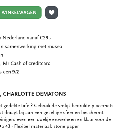
N WINKELWAGEN
TOEVOEGEN AAN VERLANGLIJST
 Nederland vanaf €29,-
n in samenwerking met musea
en
, Mr Cash of creditcard
ns een
9.2
R, CHARLOTTE DEMATONS
 gedekte tafel? Gebruik de vrolijk bedrukte placemats
t draagt bij aan een gezellige sfeer en beschermt
einigen: even een doekje eroverheen en klaar voor de
 x 43 - Flexibel materiaal: stone paper