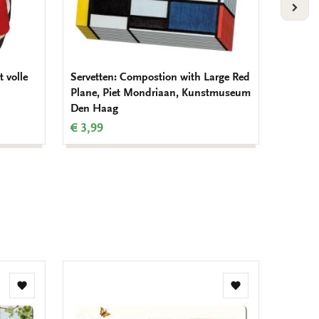
VOLG
t volle
Servetten: Compostion with Large Red
Cahierr
Plane, Piet Mondriaan, Kunstmuseum
een sch
Den Haag
Maarse
€ 3,99
€ 19,9
Toevoegen
Toevoegen
aan
aan
verlanglijst
verlanglijst