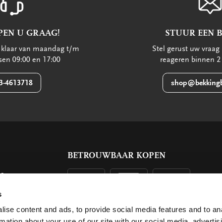
PEN U GRAAG!
STUUR EEN 
u klaar van maandag t/m
Stel gerust uw vraag 
ssen 09:00 en 17:00
reageren binnen 2
3-4613718
shop@bekkingb
BETROUWBAAR KOPEN
ls
g
s
ise content and ads, to provide social media features and to an
rmation about your use of our site with our social media, advertis