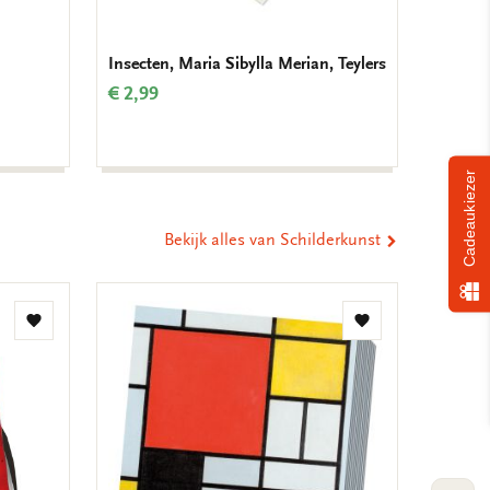
Insecten, Maria Sibylla Merian, Teylers
Verjaar
Krolle
€ 2,99
€ 9,99
Cadeaukiezer
Bekijk alles van Schilderkunst
Toevoegen
Toevoegen
aan
aan
verlanglijst
verlanglijst