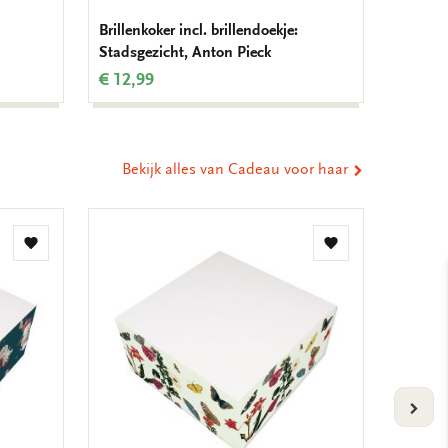
Brillenkoker incl. brillendoekje:
Onderze
Stadsgezicht, Anton Pieck
€ 12,9
€ 12,99
Bekijk alles van Cadeau voor haar
Toevoegen
Toevoegen
aan
aan
verlanglijst
verlanglijst
VOLG