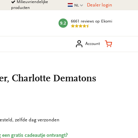
Milieuvriendelijke
Huidige taal
Dealer login
NL
producten
6661 reviews
op Ekomi
9.2
mark:
eken
Winkelman
Account
er, Charlotte Dematons
esteld, zelfde dag verzonden
ing een gratis cadeautje ontvangt?