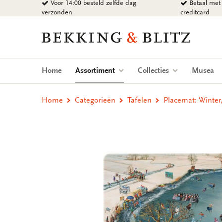
Voor 14:00 besteld zelfde dag
Betaal met 
Ga
verzonden
creditcard
naar
content
Bekking
&
Blitz
Uitgevers
(current)
Home
Assortiment
Collecties
Musea
B.V.
Home
Categorieën
Tafelen
Placemat: Winter