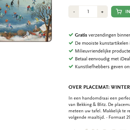
Aantal
Min
Plus
I
-
+
1
1
Gratis
verzendingen binnen
De mooiste kunstartikele
Milieuvriendelijke product
Betaal eenvoudig met iDeal
Kunstliefhebbers geven o
OVER PLACEMAT: WINTE
OMSCHRIJVING
In een handomdraai een perfect
van Bekking & Blitz. De placema
meteen uw tafel. Makkelijk te r
volgende maaltijd. - Formaat 29