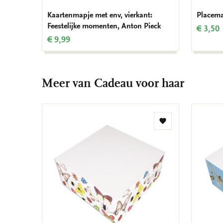
Kaartenmapje met env, vierkant:
Placema
Feestelijke momenten, Anton Pieck
€ 3,50
€ 9,99
Meer van Cadeau voor haar
Toevoegen
aan
verlanglijst