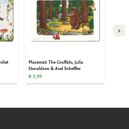
VOLG
vliet
Placemat: The Gruffalo, Julia
Placema
Donaldson & Axel Scheffler
caterpil
€ 3,99
€ 3,99