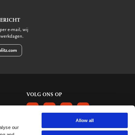
BERICHT
per e-mail, wij
 werkdagen.
litz.com
VOLG ONS OP
VOLGS ONS OP FACEBOOK
VOLG ONS OP INSTAGRAM
VOLG ONS OP LINKEDIN
VOLG ONS OP PINTERE
Allow all
alyse our
KLANTBEOORDELINGEN
ing and