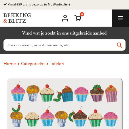
Ga
Vanaf €29 gratis bezorgd in NL (Particulier)
naar
0
content
Bekking
Winkelmand
Men
&
Mijn
account
Blitz
Vind wat je zoekt in ons uitgebreide aanbod
Uitgevers
B.V.
Zoeken
Zoek
Home
Categorieën
Tafelen