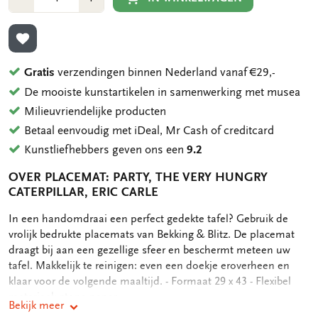
1
1
TOEVOEGEN AAN VERLANGLIJST
Gratis
verzendingen binnen Nederland vanaf €29,-
De mooiste kunstartikelen in samenwerking met musea
Milieuvriendelijke producten
Betaal eenvoudig met iDeal, Mr Cash of creditcard
Kunstliefhebbers geven ons een
9.2
OVER PLACEMAT: PARTY, THE VERY HUNGRY
CATERPILLAR, ERIC CARLE
OMSCHRIJVING
In een handomdraai een perfect gedekte tafel? Gebruik de
vrolijk bedrukte placemats van Bekking & Blitz. De placemat
draagt bij aan een gezellige sfeer en beschermt meteen uw
tafel. Makkelijk te reinigen: even een doekje eroverheen en
klaar voor de volgende maaltijd. - Formaat 29 x 43 - Flexibel
materiaal: stone paper
Bekijk meer