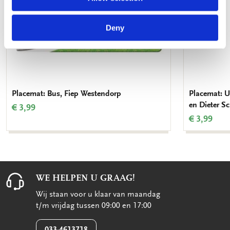
Deny
Placemat: Bus, Fiep Westendorp
Placemat: Ui
en Dieter S
€ 3,99
€ 3,99
WE HELPEN U GRAAG!
Wij staan voor u klaar van maandag
t/m vrijdag tussen 09:00 en 17:00
033-4613718