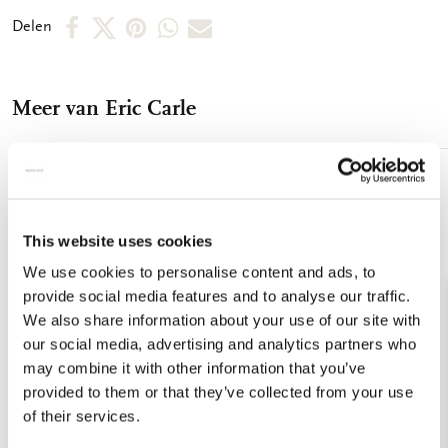
Deel
Deel
Deel
Deel
Deel
Delen
op
op
via
via
via
Facebook
X
Pinterest
WhatsApp
E-
Meer van Eric Carle
mail
Toevoegen
aan
verlanglijst
This website uses cookies
We use cookies to personalise content and ads, to
provide social media features and to analyse our traffic.
We also share information about your use of our site with
our social media, advertising and analytics partners who
may combine it with other information that you’ve
provided to them or that they’ve collected from your use
of their services.