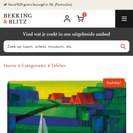
Ga
Vanaf €29 gratis bezorgd in NL (Particulier)
naar
0
content
Bekking
Winkelmand
Men
&
Mijn
account
Blitz
Vind wat je zoekt in ons uitgebreide aanbod
Uitgevers
B.V.
Zoeken
Zoek
Home
Categorieën
Tafelen
Kadotip!