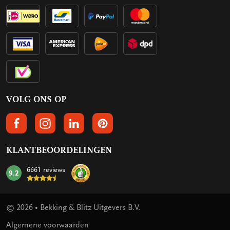
VOLG ONS OP
VOLGS ONS OP FACEBOOK
VOLG ONS OP INSTAGRAM
VOLG ONS OP LINKEDIN
VOLG ONS OP PINTEREST
KLANTBEOORDELINGEN
6661 reviews
9.2
mark:
© 2026 • Bekking & Blitz Uitgevers B.V.
Algemene voorwaarden