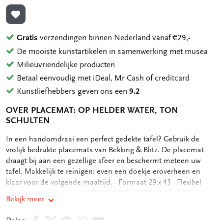
TOEVOEGEN AAN VERLANGLIJST
Gratis
verzendingen binnen Nederland vanaf €29,-
De mooiste kunstartikelen in samenwerking met musea
Milieuvriendelijke producten
Betaal eenvoudig met iDeal, Mr Cash of creditcard
Kunstliefhebbers geven ons een
9.2
OVER PLACEMAT: OP HELDER WATER, TON
SCHULTEN
OMSCHRIJVING
In een handomdraai een perfect gedekte tafel? Gebruik de
vrolijk bedrukte placemats van Bekking & Blitz. De placemat
draagt bij aan een gezellige sfeer en beschermt meteen uw
tafel. Makkelijk te reinigen: even een doekje eroverheen en
klaar voor de volgende maaltijd. - Formaat 29 x 43 - Flexibel
materiaal: stone paper **OVER DE KUNSTENAAR, TON
Bekijk meer
SCHULTEN:** De kleur, de gloed en glans, de vorm. De
emotie en beleving. Dat is de wereld van Ton Schulten. Of
Deel
Deel
Deel
Deel
Deel