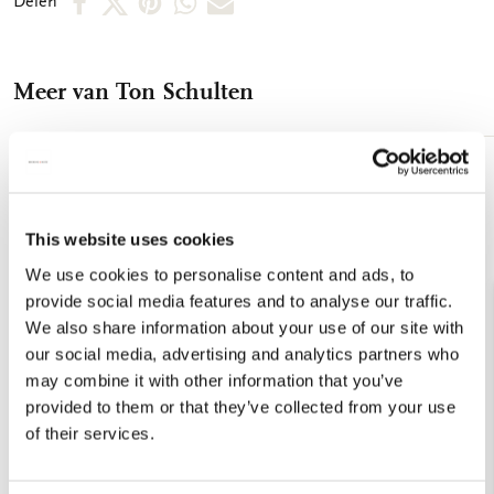
Delen
misschien wel: de wereld volgens Ton Schulten. Maak kennis
op
op
via
via
via
met die wereld. Een wereld vol emotie en betovering.
Niemand ontgaat de mysterieuze kracht van het imponerende
Facebook
X
Pinterest
WhatsApp
E-
werk van Ton Schulten, de eenvoudige bakkerszoon uit
Meer van Ton Schulten
mail
Ootmarsum. Zijn werk, inmiddels wereldwijd bekend, betovert
de toeschouwer. Vormen, kleuren en paradijselijke
composities die rust bieden. Imponerend en soms zelfs
hypnotiserend. Emotioneel en vooral zó prachtig van
Toevoegen
aan
samenstelling, dat geen mens ontkomt aan de krachtige en
verlanglijst
mysterieuze uitstraling. Het werk van Ton Schulten verwarmt
This website uses cookies
en is van een onnavolgbare schoonheid. Schulten werkt in zijn
We use cookies to personalise content and ads, to
geboorteplaats Ootmarsum, waar ook 'Museum Ton Schulten'
provide social media features and to analyse our traffic.
is gevestigd dat een overzicht van zijn werk biedt.
We also share information about your use of our site with
our social media, advertising and analytics partners who
may combine it with other information that you’ve
provided to them or that they’ve collected from your use
of their services.