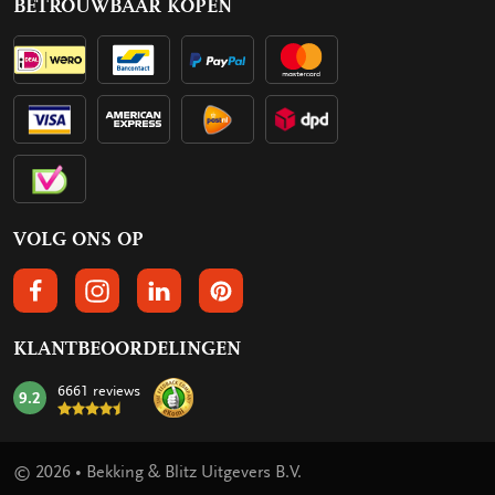
BETROUWBAAR KOPEN
VOLG ONS OP
VOLGS ONS OP FACEBOOK
VOLG ONS OP INSTAGRAM
VOLG ONS OP LINKEDIN
VOLG ONS OP PINTEREST
KLANTBEOORDELINGEN
6661 reviews
9.2
mark:
© 2026 • Bekking & Blitz Uitgevers B.V.