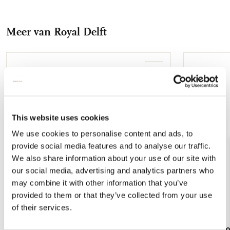
op
op
via
via
via
Facebook
X
Pinterest
WhatsApp
E-
Meer van Royal Delft
mail
Toevoegen
aan
verlanglijst
This website uses cookies
We use cookies to personalise content and ads, to
provide social media features and to analyse our traffic.
We also share information about your use of our site with
our social media, advertising and analytics partners who
may combine it with other information that you’ve
provided to them or that they’ve collected from your use
of their services.
Koelkastmagneet: Untitled (#185), Bas
Tote bag: Ro