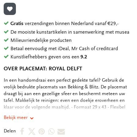
TOEVOEGEN AAN VERLANGLIJST
Gratis
verzendingen binnen Nederland vanaf €29,-
De mooiste kunstartikelen in samenwerking met musea
Milieuvriendelijke producten
Betaal eenvoudig met iDeal, Mr Cash of creditcard
Kunstliefhebbers geven ons een
9.2
OVER PLACEMAT: ROYAL DELFT
OMSCHRIJVING
In een handomdraai een perfect gedekte tafel? Gebruik de
vrolijk bedrukte placemats van Bekking & Blitz. De placemat
draagt bij aan een gezellige sfeer en beschermt meteen uw
tafel. Makkelijk te reinigen: even een doekje eroverheen en
klaar voor de volgende maaltijd. - Formaat 29 x 43 - Flexibel
materiaal: stone paper
Bekijk meer
Deel
Deel
Deel
Deel
Deel
Delen