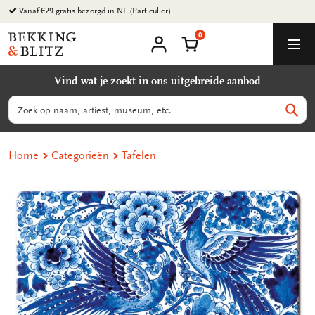
Ga
Vanaf €29 gratis bezorgd in NL (Particulier)
naar
0
content
Bekking
Winkelmand
Men
&
Mijn
account
Blitz
Vind wat je zoekt in ons uitgebreide aanbod
Uitgevers
B.V.
Zoeken
Zoek
Home
Categorieën
Tafelen