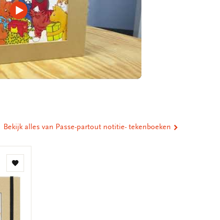
Video
afspelen
Bekijk alles van Passe-partout notitie- tekenboeken
Toevoegen
aan
verlanglijst