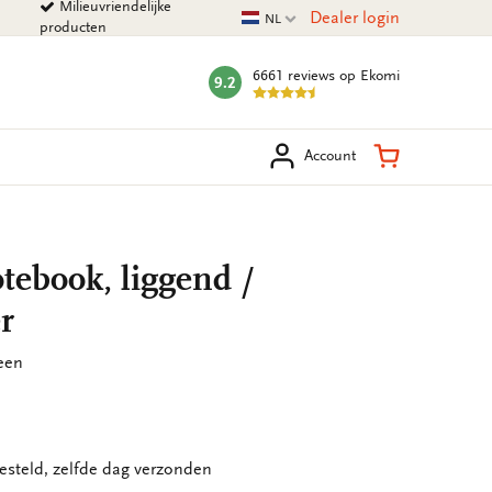
Milieuvriendelijke
Huidige taal
Dealer login
NL
producten
6661 reviews
op Ekomi
9.2
mark:
eken
Winkelman
Account
tebook, liggend /
r
een
esteld, zelfde dag verzonden