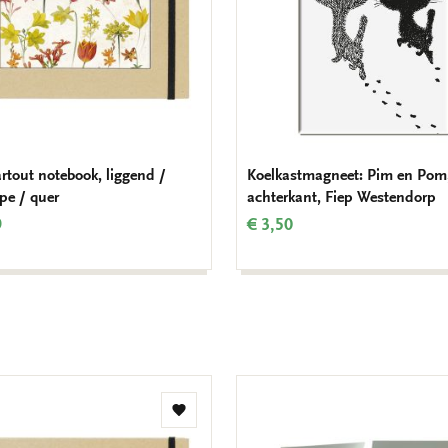
rtout notebook, liggend /
Koelkastmagneet: Pim en Pom
pe / quer
achterkant, Fiep Westendorp
9
€ 3,50
Toevoegen
aan