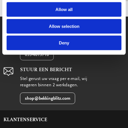
Allow all
WE HELPEN U GRAAG!
Allow selection
Wij staan voor u klaar van maandag
t/m vrijdag tussen 09:00 en 17:00
Deny
033-4613718
STUUR EEN BERICHT
Stel gerust uw vraag per e-mail, wij
reageren binnen 2 werkdagen.
shop@bekkingblitz.com
KLANTENSERVICE