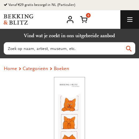
Ga
Vanaf €29 gratis bezorgd in NL (Particulier)
naar
0
content
Bekking
Winkelmand
Men
&
Mijn
account
Blitz
Vind wat je zoekt in ons uitgebreide aanbod
Uitgevers
B.V.
Zoeken
Zoek
Home
Categorieën
Boeken