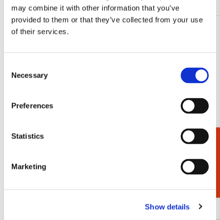
may combine it with other information that you’ve
provided to them or that they’ve collected from your use
of their services.
Consent
Necessary
Selection
Preferences
Statistics
Cadeaukiezer
Marketing
Dit is Kikker, Max Velthuijs
Illustratie 
Timmers
€ 1,50
Show details
€ 1,50