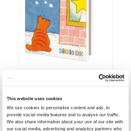
Kaartenmapje met env, vierkant: Winter,
Dikkie Dik, Jet Boeke
€ 8,99
This website uses cookies
Bekijk alles van Jet Boeke
We use cookies to personalise content and ads, to
provide social media features and to analyse our traffic.
We also share information about your use of our site with
Andere klanten bekeken ook
our social media, advertising and analytics partners who