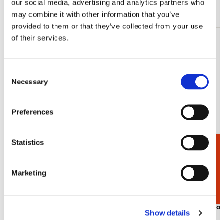
our social media, advertising and analytics partners who
Andere klanten bekeken ook
may combine it with other information that you’ve
provided to them or that they’ve collected from your use
of their services.
Consent
Necessary
Selection
Preferences
Statistics
Cadeaukiezer
Marketing
De Boekenwurm, Carl Spitzweg
Impression 
Meermanno 
€ 1,50
Show details