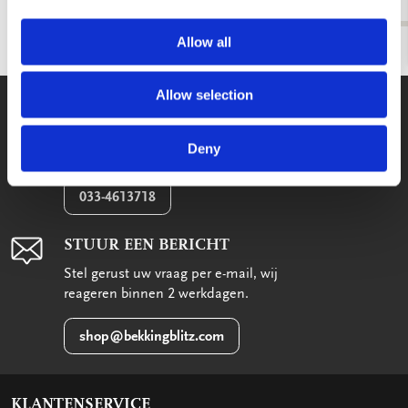
€ 1,50
Allow all
Allow selection
WE HELPEN U GRAAG!
Wij staan voor u klaar van maandag
Deny
t/m vrijdag tussen 09:00 en 17:00
033-4613718
STUUR EEN BERICHT
Stel gerust uw vraag per e-mail, wij
reageren binnen 2 werkdagen.
shop@bekkingblitz.com
KLANTENSERVICE