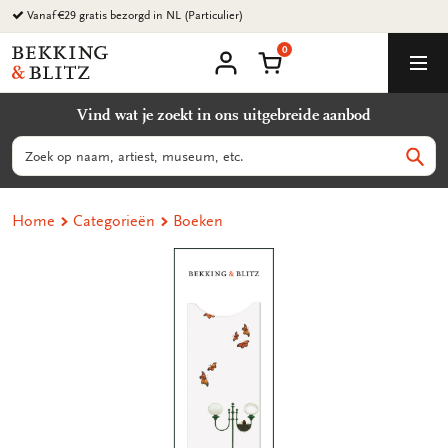
Ga
Vanaf €29 gratis bezorgd in NL (Particulier)
naar
0
content
Bekking
Winkelmand
Men
&
Mijn
account
Blitz
Vind wat je zoekt in ons uitgebreide aanbod
Uitgevers
B.V.
Zoeken
Zoek
Home
Categorieën
Boeken