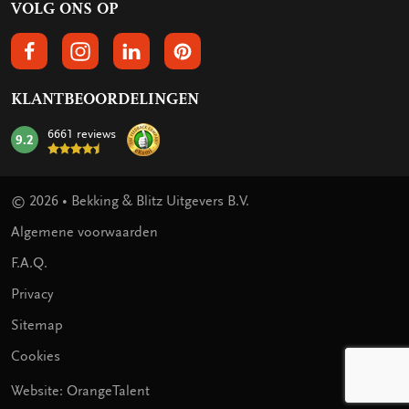
VOLG ONS OP
VOLGS ONS OP FACEBOOK
VOLG ONS OP INSTAGRAM
VOLG ONS OP LINKEDIN
VOLG ONS OP PINTEREST
KLANTBEOORDELINGEN
6661 reviews
9.2
mark:
© 2026 • Bekking & Blitz Uitgevers B.V.
Algemene voorwaarden
F.A.Q.
Privacy
Sitemap
Cookies
Website: OrangeTalent