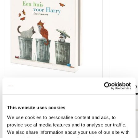
verlanglijst
Kaartenmapje met env, vierkant: Een huis
Puzzel (200 
voor Harry, Leo Timmers
Olifant', L
€ 9,99
€ 19,99
This website uses cookies
We use cookies to personalise content and ads, to
Bekijk alles van Leo Timmers
provide social media features and to analyse our traffic.
We also share information about your use of our site with