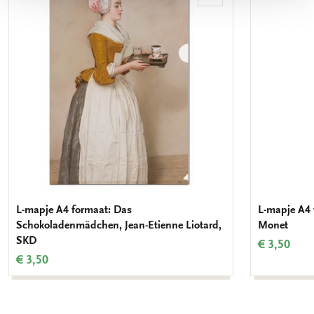
aan
verlanglijst
L-mapje A4 formaat: Das
L-mapje A4 f
Schokoladenmädchen, Jean-Etienne Liotard,
Monet
SKD
€ 3,50
€ 3,50