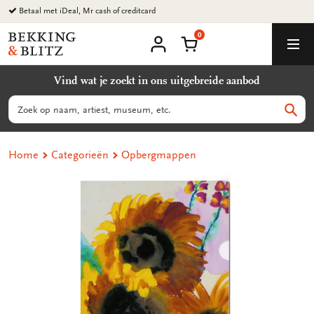
Ga
Betaal met iDeal, Mr cash of creditcard
naar
0
content
Bekking
Winkelmand
Men
&
Mijn
account
Blitz
Vind wat je zoekt in ons uitgebreide aanbod
Uitgevers
B.V.
Zoeken
Zoek
Home
Categorieën
Opbergmappen