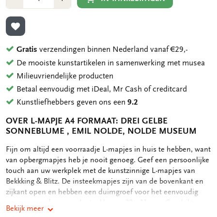
1
1
TOEVOEGEN AAN VERLANGLIJST
Gratis
verzendingen binnen Nederland vanaf €29,-
De mooiste kunstartikelen in samenwerking met musea
Milieuvriendelijke producten
Betaal eenvoudig met iDeal, Mr Cash of creditcard
Kunstliefhebbers geven ons een
9.2
OVER L-MAPJE A4 FORMAAT: DREI GELBE
SONNEBLUME , EMIL NOLDE, NOLDE MUSEUM
OMSCHRIJVING
Fijn om altijd een voorraadje L-mapjes in huis te hebben, want
van opbergmapjes heb je nooit genoeg. Geef een persoonlijke
touch aan uw werkplek met de kunstzinnige L-mapjes van
Bekkking & Blitz. De insteekmapjes zijn van de bovenkant en
zijkant open en hebben een duimgroef voor het eenvoudig
openen van de map. - Insteekhoes - 22 x 31 cm - Geschikt voor
Bekijk meer
A4 formaat documenten - Full color print op zowel voor als