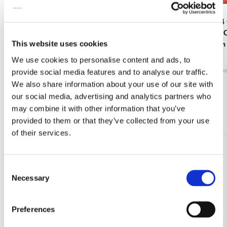
Portfoliomap A4: Moonlight Sonata Ludwig
L-mapje A4 
van Beethoven, Beethoven-Haus Bonn
and White C
This website uses cookies
Amsterdam
€ 7,99
€ 3,50
We use cookies to personalise content and ads, to
provide social media features and to analyse our traffic.
We also share information about your use of our site with
Bekijk alles van Opbergmappen
our social media, advertising and analytics partners who
may combine it with other information that you’ve
Meer van Insteekmappen A4-formaat
provided to them or that they’ve collected from your use
of their services.
Toevoegen
aan
Consent
verlanglijst
Necessary
Selection
Preferences