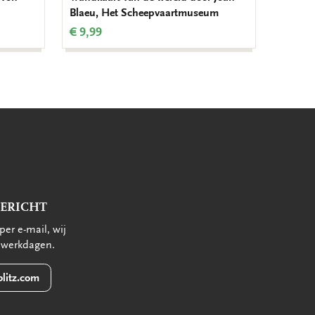
Blaeu, Het Scheepvaartmuseum
Schee
€ 9,99
€ 13,5
BERICHT
per e-mail, wij
 werkdagen.
litz.com