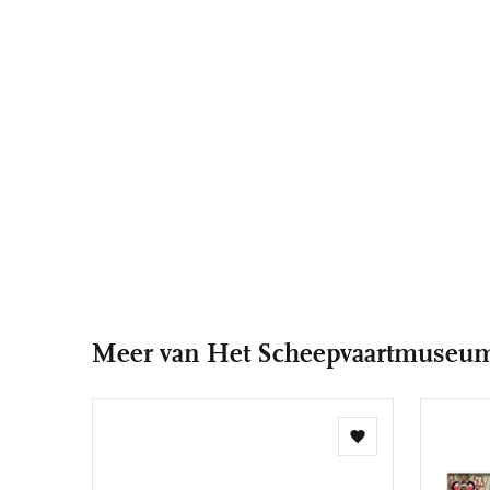
Meer van Het Scheepvaartmuseu
Toevoegen
aan
verlanglijst