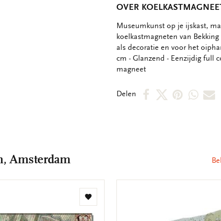
OVER KOELKASTMAGNEET
OMSCHRIJVING
Museumkunst op je ijskast, mag
koelkastmagneten van Bekking 
als decoratie en voor het oipha
cm - Glanzend - Eenzijdig full c
magneet
Deel
Deel
Deel
Deel
D
Delen
op
op
via
via
v
Facebook
X
Pintere
Wha
E
m
m, Amsterdam
Be
Toevoegen
aan
verlanglijst