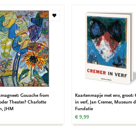
Toevoegen
aan
verlanglijst
tmagneet: Gouache from
Kaartenmapje met env, groot:
oder Theater? Charlotte
in verf, Jan Cremer, Museum 
n, JHM
Fundatie
€ 9,99