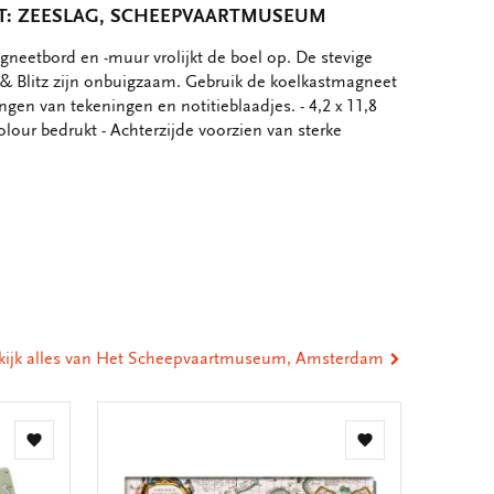
: ZEESLAG, SCHEEPVAARTMUSEUM
neetbord en -muur vrolijkt de boel op. De stevige
& Blitz zijn onbuigzaam. Gebruik de koelkastmagneet
ngen van tekeningen en notitieblaadjes. - 4,2 x 11,8
olour bedrukt - Achterzijde voorzien van sterke
eel
ia
st
tsApp
-
ail
kijk alles van Het Scheepvaartmuseum, Amsterdam
Toevoegen
Toevoegen
aan
aan
verlanglijst
verlanglijst