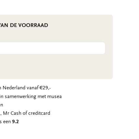
 VAN DE VOORRAAD
 Nederland vanaf €29,-
n in samenwerking met musea
en
, Mr Cash of creditcard
ns een
9.2