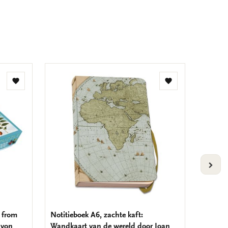
Toevoegen
Toevoegen
aan
aan
verlanglijst
verlanglijst
VOLG
e from
Notitieboek A6, zachte kaft:
Vouwta
 von
Wandkaart van de wereld door Joan
door Jo