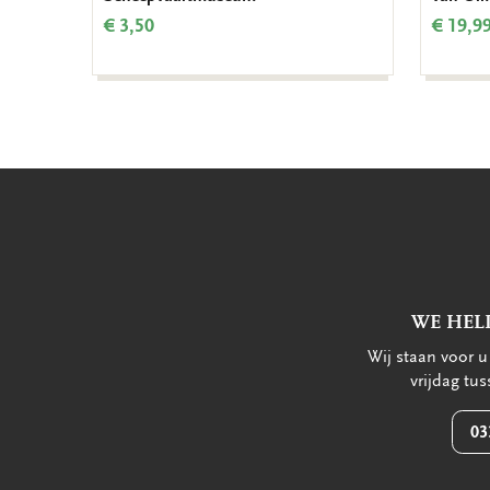
€ 3,50
€ 19,9
WE HEL
Wij staan voor 
vrijdag tu
03