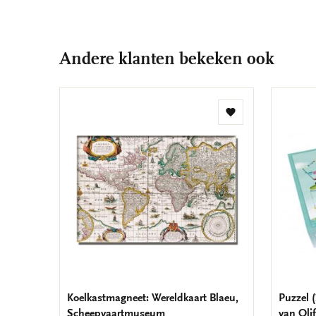
Andere klanten bekeken ook
Toevoegen
aan
verlanglijst
Koelkastmagneet: Wereldkaart Blaeu,
Puzzel (
Scheepvaartmuseum
van Oli