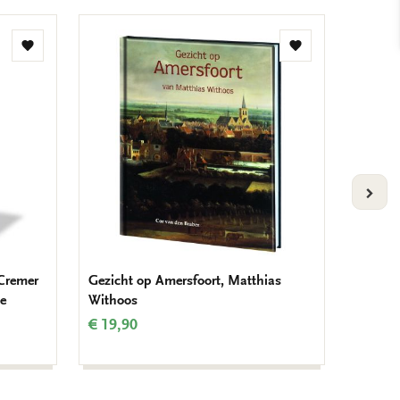
Toevoegen
Toevoegen
aan
aan
verlanglijst
verlanglijst
VOLG
 Cremer
Gezicht op Amersfoort, Matthias
Notitie
de
Withoos
€ 14,9
€ 19,90