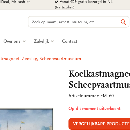
iDeal, Mr cash of
Vanaf €29 gratis bezorgd in NL
(Particulier)
Zoeken
Zo
Over ons
Zakelijk
Contact
stmagneet: Zeeslag, Scheepvaartmuseum
Koelkastmagnee
Scheepvaartm
Artikelnummer: FM160
Op dit moment uitverkocht
VERGELIJKBARE PRODUCTE