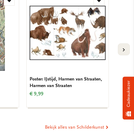
Toevoegen
Toevoegen
aan
aan
verlanglijst
verlanglijst
VOLG
Poster: IJstijd, Harmen van Straaten,
Verjaar
Cadeaukiezer
Harmen van Straaten
Krolle
€ 9,99
€ 9,99
Bekijk alles van Schilderkunst