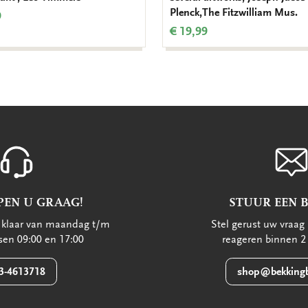
Plenck,The Fitzwilliam Mus.
9
€ 19,99
PEN U GRAAG!
STUUR EEN 
u klaar van maandag t/m
Stel gerust uw vraag 
ssen 09:00 en 17:00
reageren binnen 2
3-4613718
shop@bekkingb