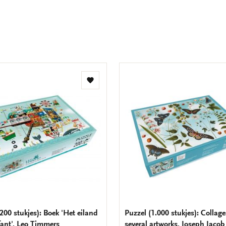
Toevoegen
aan
verlanglijst
200 stukjes): Boek 'Het eiland
Puzzel (1.000 stukjes): Collag
fant', Leo Timmers
several artworks, Joseph Jacob