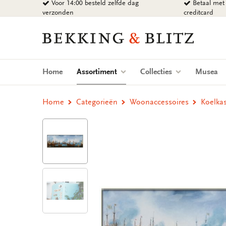
Voor 14:00 besteld zelfde dag
Betaal met 
Ga
verzonden
creditcard
naar
content
Bekking
&
Blitz
Uitgevers
(current)
Home
Assortiment
Collecties
Musea
B.V.
Home
Categorieën
Woonaccessoires
Koelka