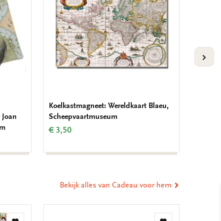
VOLG
Koelkastmagneet: Wereldkaart Blaeu,
Notitie
 Joan
Scheepvaartmuseum
Wandka
um
Blaeu,
€ 3,50
€ 9,99
Bekijk alles van Cadeau voor hem