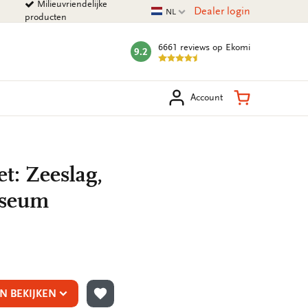
Milieuvriendelijke
Huidige taal
Dealer login
NL
producten
6661 reviews
op Ekomi
9.2
mark:
eken
Winkelman
Account
t: Zeeslag,
useum
N BEKIJKEN
TOEVOEGEN AAN VERLANGLIJST