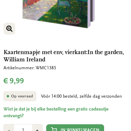
VERGROOT AFBEELDING
VERGROOT AFBEELDING
Kaartenmapje met env, vierkant:In the garden,
William Ireland
Artikelnummer: WMC1385
€ 9,99
Vóór 14:00 besteld, zelfde dag verzonden
Op voorraad
Wist je dat je bij elke bestelling een gratis cadeautje
ontvangt?
Aantal
Min
Plus
IN WINKELWAGEN
-
+