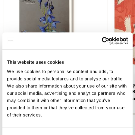
verlanglijst
This website uses cookies
We use cookies to personalise content and ads, to
provide social media features and to analyse our traffic.
Kaartenmapje met env, groot: Beautiful
Kaartenmapj
We also share information about your use of our site with
Flowers, Ingrid Smuling
haori with 
our social media, advertising and analytics partners who
Rijksmuseu
€ 9,99
may combine it with other information that you’ve
€ 9,99
provided to them or that they’ve collected from your use
of their services.
Bekijk alles van Kaartenmapjes