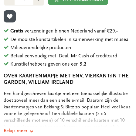
1
1
TOEVOEGEN AAN VERLANGLIJST
Gratis
verzendingen binnen Nederland vanaf €29,-
De mooiste kunstartikelen in samenwerking met musea
Milieuvriendelijke producten
Betaal eenvoudig met iDeal, Mr Cash of creditcard
Kunstliefhebbers geven ons een
9.2
OVER KAARTENMAPJE MET ENV, VIERKANT:IN THE
GARDEN, WILLIAM IRELAND
OMSCHRIJVING
Een handgeschreven kaartje met een toepasselijke illustratie
doet zoveel meer dan een snelle e-mail. Daarom zijn de
kaartenmapjes van Bekking & Blitz zo populair. Heel veel keus
voor elke gelegenheid! Tien dubbele kaarten (2 x 5
verschillende motieven) of 10 verschillende kaarten met 10
luxe enveloppen, netjes opgeborgen in een aantrekkelijk
Bekijk meer
kaartenmapje. Op de achterkant van het mapje staan de