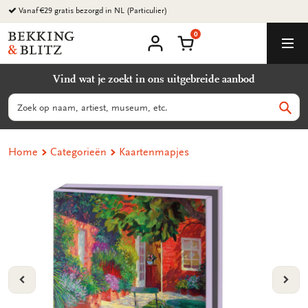
Ga
Vanaf €29 gratis bezorgd in NL (Particulier)
naar
0
content
Bekking
Winkelmand
Men
&
Mijn
account
Blitz
Vind wat je zoekt in ons uitgebreide aanbod
Uitgevers
B.V.
Zoeken
Zoek
Home
Categorieën
Kaartenmapjes
VORIGE
VOL