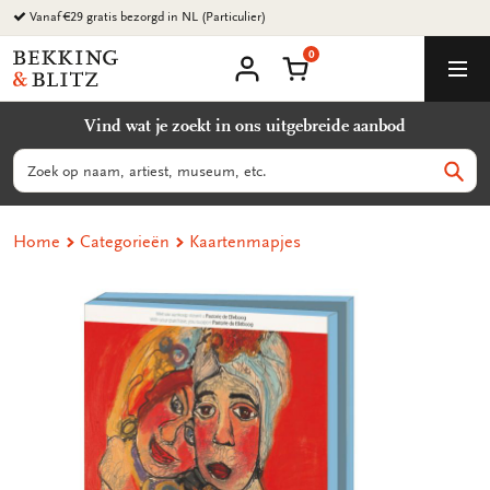
Ga
Vanaf €29 gratis bezorgd in NL (Particulier)
naar
0
content
Bekking
Winkelmand
Men
&
Mijn
account
Blitz
Vind wat je zoekt in ons uitgebreide aanbod
Uitgevers
B.V.
Zoeken
Zoek
Home
Categorieën
Kaartenmapjes