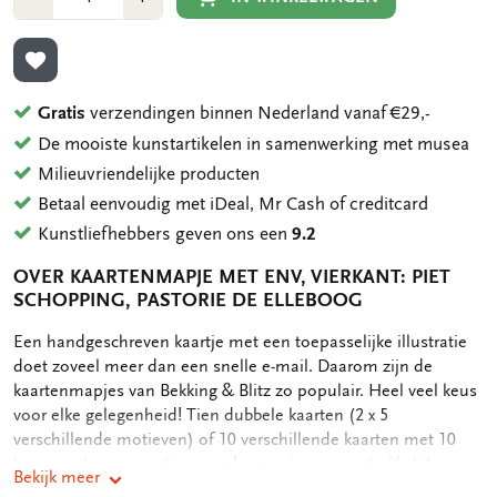
1
1
TOEVOEGEN AAN VERLANGLIJST
Gratis
verzendingen binnen Nederland vanaf €29,-
De mooiste kunstartikelen in samenwerking met musea
Milieuvriendelijke producten
Betaal eenvoudig met iDeal, Mr Cash of creditcard
Kunstliefhebbers geven ons een
9.2
OVER KAARTENMAPJE MET ENV, VIERKANT: PIET
SCHOPPING, PASTORIE DE ELLEBOOG
OMSCHRIJVING
Een handgeschreven kaartje met een toepasselijke illustratie
doet zoveel meer dan een snelle e-mail. Daarom zijn de
kaartenmapjes van Bekking & Blitz zo populair. Heel veel keus
voor elke gelegenheid! Tien dubbele kaarten (2 x 5
verschillende motieven) of 10 verschillende kaarten met 10
luxe enveloppen, netjes opgeborgen in een aantrekkelijk
Bekijk meer
kaartenmapje. Op de achterkant van het mapje staan de