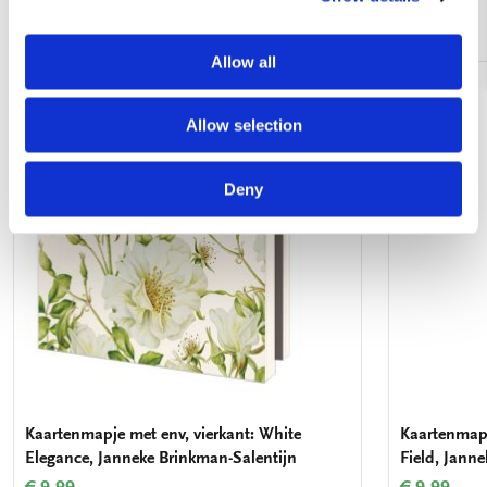
Andere klanten bekeken ook
Allow all
Toevoegen
Allow selection
aan
verlanglijst
Deny
Kaartenmapje met env, vierkant: White
Kaartenmapj
Elegance, Janneke Brinkman-Salentijn
Field, Jann